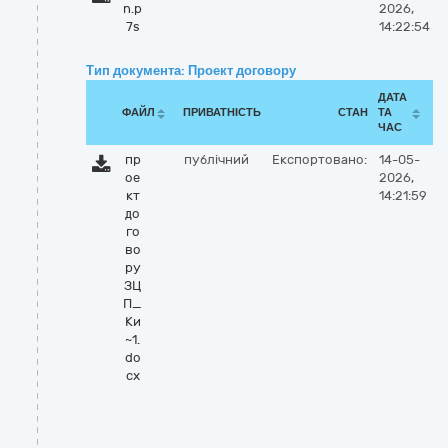
n.p
2026,
7s
14:22:54
Тип документа: Проект договору
ДАТА
ФАЙЛ
ПРИВАТНІСТЬ
СТАН
ТА
ЧАС
пр
публічний
Експортовано:
14-05-
ое
2026,
кт
14:21:59
до
го
во
ру
ЗЦ
П_
Ки
~1.
do
cx