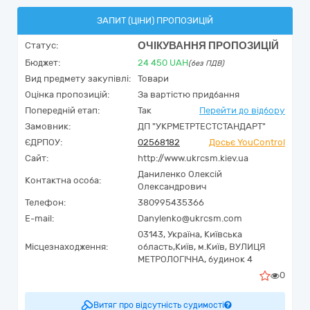
ЗАПИТ (ЦІНИ) ПРОПОЗИЦІЙ
ОЧІКУВАННЯ ПРОПОЗИЦІЙ
Статус:
Бюджет:
24 450
UAH
(без ПДВ)
Вид предмету закупівлі:
Товари
Оцінка пропозицій:
За вартістю придбання
Попередній етап:
Так
Перейти до відбору
Замовник:
ДП "УКРМЕТРТЕСТСТАНДАРТ"
ЄДРПОУ:
02568182
Досьє YouControl
Сайт:
http://www.ukrcsm.kiev.ua
Даниленко Олексій
Контактна особа:
Олександрович
Телефон:
380995435366
E-mail:
Danylenko@ukrcsm.com
03143,
Україна
,
Київська
Місцезнаходження:
область,
Київ,
м.Київ, ВУЛИЦЯ
МЕТРОЛОГІЧНА, будинок 4
0
Витяг про відсутність судимості