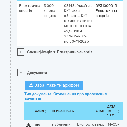
Електрична
3 000
03143
,
Україна
,
09310000-5
енергія
кіловат-
Київська
Електрична
година
область
,
Київ
,
енергія
м.Київ, ВУЛИЦЯ
МЕТРОЛОГІЧНА,
будинок 4
з 01-06-2026
по 30-11-2026
+
Специфікація 1: Електрична енергія
-
Документи
Завантажити архівом
Тип документа: Оголошення про проведення
закупівлі
ДАТА
ФАЙЛ
ПРИВАТНІСТЬ
СТАН
ТА
ЧАС
sig
публічний
Експортовано:
14-05-