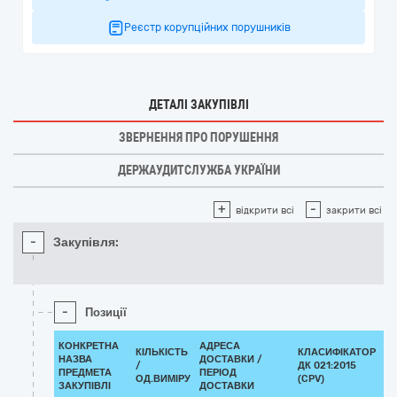
Реєстр корупційних порушників
ДЕТАЛІ ЗАКУПІВЛІ
ЗВЕРНЕННЯ ПРО ПОРУШЕННЯ
ДЕРЖАУДИТСЛУЖБА УКРАЇНИ
+
-
відкрити всі
закрити всі
-
Закупівля:
-
Позиції
КОНКРЕТНА
АДРЕСА
КІЛЬКІСТЬ
КЛАСИФІКАТОР
НАЗВА
ДОСТАВКИ /
/
ДК 021:2015
К
ПРЕДМЕТА
ПЕРІОД
ОД.ВИМІРУ
(CPV)
ЗАКУПІВЛІ
ДОСТАВКИ