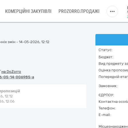
КОМЕРЦІЙНІ ЗАКУПІВЛІ
PROZORRO.ПРОДАЖІ
ніх змін - 14-05-2026, 12:12
Статус:
Бюджет:
Вид предмету за
Оцінка пропозиц
/
на DoZorro
Попередній етап
6-05-14-006985-a
Замовник:
 пропозицій
ЄДРПОУ:
6, 12:12
6, 12:06
Контактна особ
Телефон:
E-mail:
Місцезнаходжен