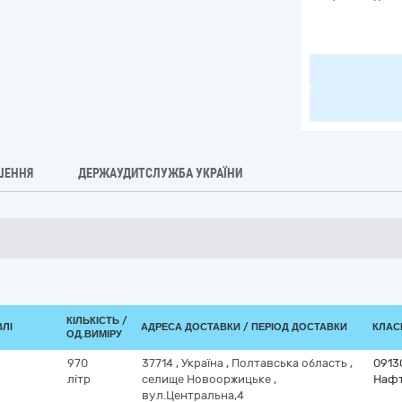
ШЕННЯ
ДЕРЖАУДИТСЛУЖБА УКРАЇНИ
КІЛЬКІСТЬ /
ВЛІ
АДРЕСА ДОСТАВКИ / ПЕРІОД ДОСТАВКИ
КЛАСИ
ОД.ВИМІРУ
970
37714
,
Україна
,
Полтавська область
,
0913
літр
селище Новооржицьке
,
Нафт
вул.Центральна,4