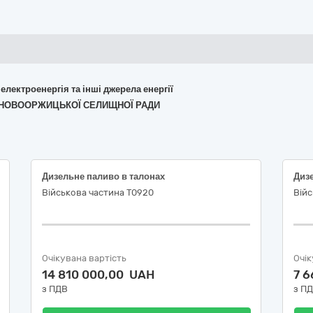
 електроенергія та інші джерела енергії
ЕТ НОВООРЖИЦЬКОЇ СЕЛИЩНОЇ РАДИ
Дизельне паливо в талонах
Диз
Військова частина Т0920
Війс
Очікувана вартість
Очік
14 810 000,00 UAH
7 
з ПДВ
з П