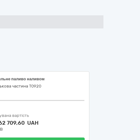
ельне паливо наливом
ькова частина Т0920
увана вартість
662 709,60 UAH
ДВ