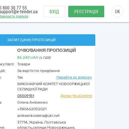
0 800 30 77 55
support@e-tender.ua
ВХІД
РЕЄСТРАЦІЯ
UK
Замовити дзвінок
ЗАПИТ (ЦІНИ) ПРОПОЗИЦІЙ
ОЧІКУВАННЯ ПРОПОЗИЦІЙ
86 240
UAH
(з ПДВ)
купівлі:
Товари
ій:
За вартістю придбання
:
Так
Перейти до відбору
ВИКОНАВЧИЙ КОМІТЕТ НОВООРЖИЦЬКОЇ
СЕЛИЩНОЇ РАДИ
05509151
Досьє YouControl
а:
Олена Анікеєнко
+380662052021
anikeenkoelena@ukr.net
37714,
Україна
,
Полтавська
ня:
область,
селище Новооржицьке,