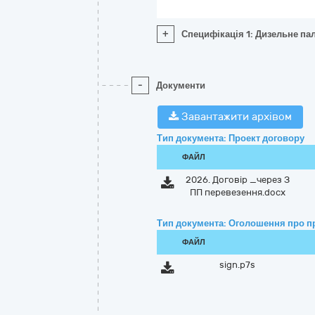
+
Специфікація 1: Дизельне пал
-
Документи
Завантажити архівом
Тип документа: Проект договору
ФАЙЛ
2026. Договір _через З
ПП перевезення.docx
Тип документа: Оголошення про п
ФАЙЛ
sign.p7s