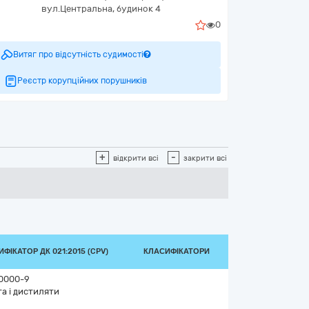
вул.Центральна, будинок 4
0
Витяг про відсутність судимості
Реєстр корупційних порушників
+
-
відкрити всі
закрити всі
ФІКАТОР ДК 021:2015 (CPV)
КЛАСИФІКАТОРИ
0000-9
а і дистиляти