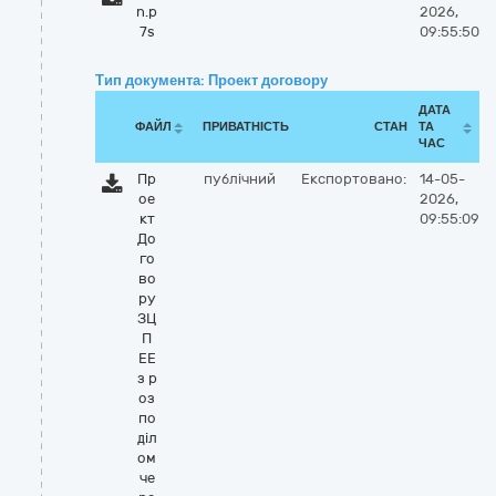
n.p
2026,
7s
09:55:50
Тип документа: Проект договору
ДАТА
ФАЙЛ
ПРИВАТНІСТЬ
СТАН
ТА
ЧАС
Пр
публічний
Експортовано:
14-05-
ое
2026,
кт
09:55:09
До
го
во
ру
ЗЦ
П
ЕЕ
з р
оз
по
діл
ом
че