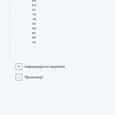
ре
з п
ос
та
ча
ль
ни
ка.
do
cx
+
Інформація по закупівлі
-
Пропозиції