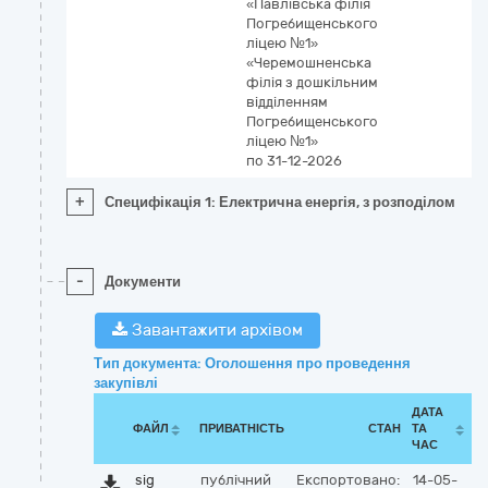
«Павлівська філія
Погребищенського
ліцею №1»
«Черемошненська
філія з дошкільним
відділенням
Погребищенського
ліцею №1»
по 31-12-2026
+
Специфікація 1: Електрична енергія, з розподілом
-
Документи
Завантажити архівом
Тип документа: Оголошення про проведення
закупівлі
ДАТА
ФАЙЛ
ПРИВАТНІСТЬ
СТАН
ТА
ЧАС
sig
публічний
Експортовано:
14-05-