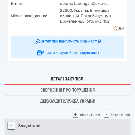
E-mail:
oporna1_buhgalt@ukr.net
22200,
Україна
,
Вінницька
Місцезнаходження:
область,
м. Погребище,
вул.
Б.Хмельницького, буд. 102
0
Витяг про відсутність судимості
Реєстр корупційних порушників
ДЕТАЛІ ЗАКУПІВЛІ
ЗВЕРНЕННЯ ПРО ПОРУШЕННЯ
ДЕРЖАУДИТСЛУЖБА УКРАЇНИ
+
-
відкрити всі
закрити всі
-
Закупівля: