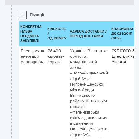
-
Позиції
КОНКРЕТНА
КІЛЬКІСТЬ
КЛАСИФІКАТОР
НАЗВА
АДРЕСА ДОСТАВКИ /
/
ДК 021:2015
ПРЕДМЕТА
ПЕРІОД ДОСТАВКИ
ОД.ВИМІРУ
(CPV)
ЗАКУПІВЛІ
Електрична
76 490
Україна
,
Вінницька
09310000-5
енергія, з
кіловат-
область
,
Електрична
розподілом
година
Комунальний
енергія
заклад
«Погребищенський
ліцей №1»
Погребищенської
міської ради
Вінницького
району Вінницької
області
«Малинківська
філія з дошкільним
відділенням
Погребищенського
ліцею №1»