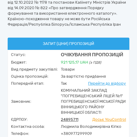
від 12.10.2022 № 1178 та постанови Кабінету Міністрів України
від 14.09.2020 № 822 «Про затвердження Порядку
формування та використання електронного каталогу».
Країною-походження товару не може бути Російська
Федерація/Республіка Білорусь/Ісламська Республіка Іран
ЗАПИТ (ЦІНИ) ПРОПОЗИЦІЙ
ОЧІКУВАННЯ ПРОПОЗИЦІЙ
Статус:
Бюджет:
921 125,17
UAH
(з ПДВ)
Вид предмету закупівлі:
Товари
Оцінка пропозицій:
За вартістю придбання
Попередній етап:
Так
Перейти до відбору
КОМУНАЛЬНИЙ ЗАКЛАД
"ПОГРЕБИЩЕНСЬКИЙ ЛІЦЕЙ №1"
Замовник:
ПОГРЕБИЩЕНСЬКОЇ МІСЬКОЇ РАДИ
ВІННИЦЬКОГО РАЙОНУ
ВІННИЦЬКОЇ ОБЛАСТІ
ЄДРПОУ:
24895711
Досьє YouControl
Контактна особа:
Людмила Володимирівна Кіпко
Телефон:
+380977299909