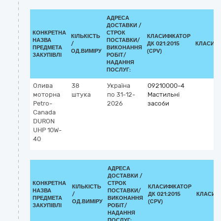
АДРЕСА
ДОСТАВКИ /
КОНКРЕТНА
СТРОК
КІЛЬКІСТЬ
КЛАСИФІКАТОР
НАЗВА
ПОСТАВКИ/
/
ДК 021:2015
КЛАСИФІ
ПРЕДМЕТА
ВИКОНАННЯ
ОД.ВИМІРУ
(CPV)
ЗАКУПІВЛІ
РОБІТ/
НАДАННЯ
ПОСЛУГ:
Олива
38
Україна
09210000-4
моторна
штука
по 31-12-
Мастильні
Petro-
2026
засоби
Canada
DURON
UHP 10W-
40
АДРЕСА
ДОСТАВКИ /
КОНКРЕТНА
СТРОК
КІЛЬКІСТЬ
КЛАСИФІКАТОР
НАЗВА
ПОСТАВКИ/
/
ДК 021:2015
КЛАСИФ
ПРЕДМЕТА
ВИКОНАННЯ
ОД.ВИМІРУ
(CPV)
ЗАКУПІВЛІ
РОБІТ/
НАДАННЯ
ПОСЛУГ: