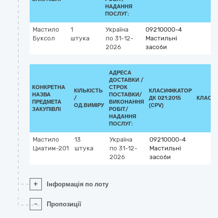
НАДАННЯ
ПОСЛУГ:
Мастило
1
Україна
09210000-4
Буксол
штука
по 31-12-
Мастильні
2026
засоби
АДРЕСА
ДОСТАВКИ /
КОНКРЕТНА
СТРОК
КІЛЬКІСТЬ
КЛАСИФІКАТОР
НАЗВА
ПОСТАВКИ/
/
ДК 021:2015
КЛАСИ
ПРЕДМЕТА
ВИКОНАННЯ
ОД.ВИМІРУ
(CPV)
ЗАКУПІВЛІ
РОБІТ/
НАДАННЯ
ПОСЛУГ:
Мастило
13
Україна
09210000-4
Циатим-201
штука
по 31-12-
Мастильні
2026
засоби
+
Інформація по лоту
-
Пропозиції