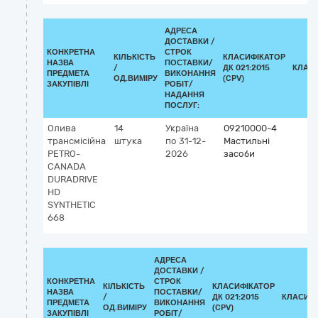
АДРЕСА
ДОСТАВКИ /
КОНКРЕТНА
СТРОК
КІЛЬКІСТЬ
КЛАСИФІКАТОР
НАЗВА
ПОСТАВКИ/
/
ДК 021:2015
КЛАС
ПРЕДМЕТА
ВИКОНАННЯ
ОД.ВИМІРУ
(CPV)
ЗАКУПІВЛІ
РОБІТ/
НАДАННЯ
ПОСЛУГ:
Олива
14
Україна
09210000-4
трансмісійна
штука
по 31-12-
Мастильні
PETRO-
2026
засоби
CANADA
DURADRIVE
HD
SYNTHETIC
668
АДРЕСА
ДОСТАВКИ /
КОНКРЕТНА
СТРОК
КІЛЬКІСТЬ
КЛАСИФІКАТОР
НАЗВА
ПОСТАВКИ/
/
ДК 021:2015
КЛАСИФ
ПРЕДМЕТА
ВИКОНАННЯ
ОД.ВИМІРУ
(CPV)
ЗАКУПІВЛІ
РОБІТ/