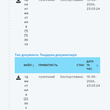
ое
2026,
кт
23:03:24
ма
ст
ил
а
(1)
(1).
do
cx
Тип документа: Тендерна документація
ДАТА
ФАЙЛ
ПРИВАТНІСТЬ
СТАН
ТА
ЧАС
тд
публічний
Експортовано:
13-05-
ма
2026,
ст
23:03:24
ил
а
(2).
do
c