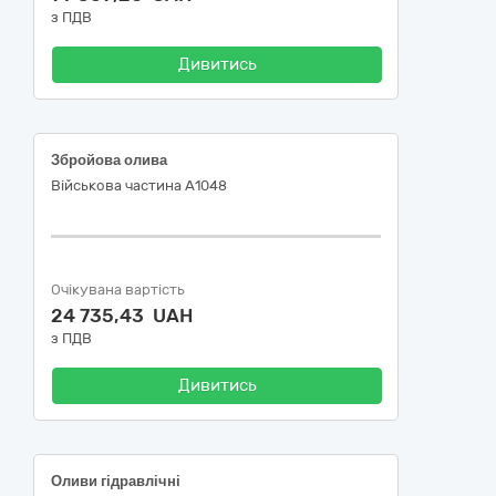
з ПДВ
Дивитись
Збройова олива
Військова частина А1048
Очікувана вартість
24 735,43 UAH
з ПДВ
Дивитись
Оливи гідравлічні