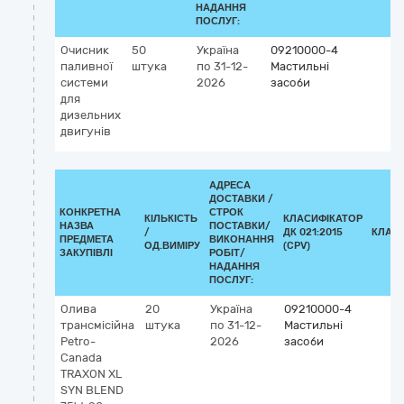
НАДАННЯ
ПОСЛУГ:
Очисник
50
Україна
09210000-4
паливної
штука
по 31-12-
Мастильні
системи
2026
засоби
для
дизельних
двигунів
АДРЕСА
ДОСТАВКИ /
КОНКРЕТНА
СТРОК
КІЛЬКІСТЬ
КЛАСИФІКАТОР
НАЗВА
ПОСТАВКИ/
/
ДК 021:2015
КЛАС
ПРЕДМЕТА
ВИКОНАННЯ
ОД.ВИМІРУ
(CPV)
ЗАКУПІВЛІ
РОБІТ/
НАДАННЯ
ПОСЛУГ:
Олива
20
Україна
09210000-4
трансмісійна
штука
по 31-12-
Мастильні
​Petro-
2026
засоби
Canada
TRAXON XL
SYN BLEND