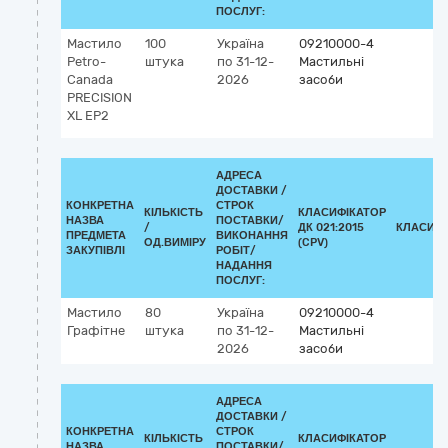
ПОСЛУГ:
Мастило
100
Україна
09210000-4
Petro-
штука
по 31-12-
Мастильні
Canada
2026
засоби
PRECISION
XL EP2
АДРЕСА
ДОСТАВКИ /
КОНКРЕТНА
СТРОК
КІЛЬКІСТЬ
КЛАСИФІКАТОР
НАЗВА
ПОСТАВКИ/
/
ДК 021:2015
КЛАСИФІ
ПРЕДМЕТА
ВИКОНАННЯ
ОД.ВИМІРУ
(CPV)
ЗАКУПІВЛІ
РОБІТ/
НАДАННЯ
ПОСЛУГ:
Мастило
80
Україна
09210000-4
Графітне
штука
по 31-12-
Мастильні
2026
засоби
АДРЕСА
ДОСТАВКИ /
КОНКРЕТНА
СТРОК
КІЛЬКІСТЬ
КЛАСИФІКАТОР
НАЗВА
ПОСТАВКИ/