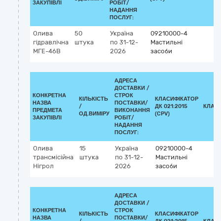
ЗАКУПІВЛІ
РОБІТ/
НАДАННЯ
ПОСЛУГ:
Олива
50
Україна
09210000-4
гідравлічна
штука
по 31-12-
Мастильні
МГЕ-46В
2026
засоби
АДРЕСА
ДОСТАВКИ /
КОНКРЕТНА
СТРОК
КІЛЬКІСТЬ
КЛАСИФІКАТОР
НАЗВА
ПОСТАВКИ/
/
ДК 021:2015
КЛАС
ПРЕДМЕТА
ВИКОНАННЯ
ОД.ВИМІРУ
(CPV)
ЗАКУПІВЛІ
РОБІТ/
НАДАННЯ
ПОСЛУГ:
Олива
15
Україна
09210000-4
трансмісійна
штука
по 31-12-
Мастильні
Нігрол
2026
засоби
АДРЕСА
ДОСТАВКИ /
КОНКРЕТНА
СТРОК
КІЛЬКІСТЬ
КЛАСИФІКАТОР
НАЗВА
ПОСТАВКИ/