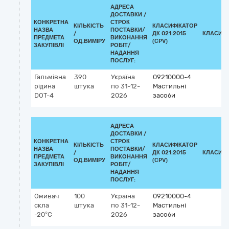
АДРЕСА
ДОСТАВКИ /
КОНКРЕТНА
СТРОК
КІЛЬКІСТЬ
КЛАСИФІКАТОР
НАЗВА
ПОСТАВКИ/
/
ДК 021:2015
КЛАСИФІ
ПРЕДМЕТА
ВИКОНАННЯ
ОД.ВИМІРУ
(CPV)
ЗАКУПІВЛІ
РОБІТ/
НАДАННЯ
ПОСЛУГ:
Гальмівна
390
Україна
09210000-4
рідина
штука
по 31-12-
Мастильні
DOT-4
2026
засоби
АДРЕСА
ДОСТАВКИ /
КОНКРЕТНА
СТРОК
КІЛЬКІСТЬ
КЛАСИФІКАТОР
НАЗВА
ПОСТАВКИ/
/
ДК 021:2015
КЛАСИФІ
ПРЕДМЕТА
ВИКОНАННЯ
ОД.ВИМІРУ
(CPV)
ЗАКУПІВЛІ
РОБІТ/
НАДАННЯ
ПОСЛУГ:
Омивач
100
Україна
09210000-4
скла
штука
по 31-12-
Мастильні
-20°C
2026
засоби