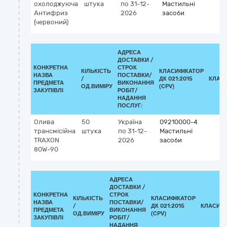
охолоджуюча
штука
по 31-12-
Мастильні
Антифриз
2026
засоби
(червоний)
АДРЕСА
ДОСТАВКИ /
КОНКРЕТНА
СТРОК
КІЛЬКІСТЬ
КЛАСИФІКАТОР
НАЗВА
ПОСТАВКИ/
/
ДК 021:2015
КЛАС
ПРЕДМЕТА
ВИКОНАННЯ
ОД.ВИМІРУ
(CPV)
ЗАКУПІВЛІ
РОБІТ/
НАДАННЯ
ПОСЛУГ:
Олива
50
Україна
09210000-4
трансмісійна
штука
по 31-12-
Мастильні
TRAXON
2026
засоби
80W-90
АДРЕСА
ДОСТАВКИ /
КОНКРЕТНА
СТРОК
КІЛЬКІСТЬ
КЛАСИФІКАТОР
НАЗВА
ПОСТАВКИ/
/
ДК 021:2015
КЛАСИФІ
ПРЕДМЕТА
ВИКОНАННЯ
ОД.ВИМІРУ
(CPV)
ЗАКУПІВЛІ
РОБІТ/
НАДАННЯ