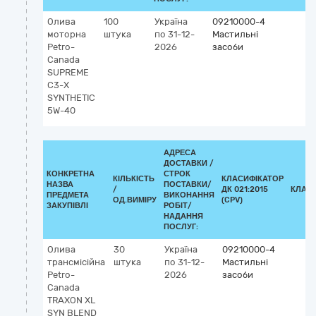
Олива
100
Україна
09210000-4
моторна ​
штука
по 31-12-
Мастильні
Petro-
2026
засоби
Canada
SUPREME
C3-Х
SYNTHETIC
5W-40
АДРЕСА
ДОСТАВКИ /
КОНКРЕТНА
СТРОК
КІЛЬКІСТЬ
КЛАСИФІКАТОР
НАЗВА
ПОСТАВКИ/
/
ДК 021:2015
КЛАС
ПРЕДМЕТА
ВИКОНАННЯ
ОД.ВИМІРУ
(CPV)
ЗАКУПІВЛІ
РОБІТ/
НАДАННЯ
ПОСЛУГ:
Олива
30
Україна
09210000-4
трансмісійна
штука
по 31-12-
Мастильні
​Petro-
2026
засоби
Canada
TRAXON XL
SYN BLEND