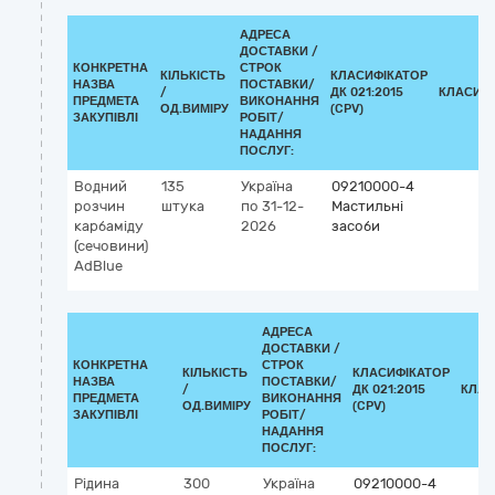
АДРЕСА
ДОСТАВКИ /
КОНКРЕТНА
СТРОК
КІЛЬКІСТЬ
КЛАСИФІКАТОР
НАЗВА
ПОСТАВКИ/
/
ДК 021:2015
КЛАСИФ
ПРЕДМЕТА
ВИКОНАННЯ
ОД.ВИМІРУ
(CPV)
ЗАКУПІВЛІ
РОБІТ/
НАДАННЯ
ПОСЛУГ:
Водний
135
Україна
09210000-4
розчин
штука
по 31-12-
Мастильні
карбаміду
2026
засоби
(сечовини)
AdBlue
АДРЕСА
ДОСТАВКИ /
КОНКРЕТНА
СТРОК
КІЛЬКІСТЬ
КЛАСИФІКАТОР
НАЗВА
ПОСТАВКИ/
/
ДК 021:2015
КЛАС
ПРЕДМЕТА
ВИКОНАННЯ
ОД.ВИМІРУ
(CPV)
ЗАКУПІВЛІ
РОБІТ/
НАДАННЯ
ПОСЛУГ:
Рідина
300
Україна
09210000-4