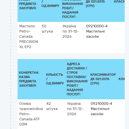
/
ДК 021:2015
КЛАСИФІ
ПРЕДМЕТА
ВИКОНАННЯ
ОД.ВИМІРУ
(CPV)
ЗАКУПІВЛІ
РОБІТ/
НАДАННЯ
ПОСЛУГ:
Мастило
50
Україна
09210000-4
Petro-
штука
по 31-12-
Мастильні
Canada
2026
засоби
PRECISION
XL EP2
АДРЕСА
ДОСТАВКИ /
КОНКРЕТНА
СТРОК
КІЛЬКІСТЬ
КЛАСИФІКАТОР
НАЗВА
ПОСТАВКИ/
/
ДК 021:2015
КЛАС
ПРЕДМЕТА
ВИКОНАННЯ
ОД.ВИМІРУ
(CPV)
ЗАКУПІВЛІ
РОБІТ/
НАДАННЯ
ПОСЛУГ:
Олива
42
Україна
09210000-4
трансмісійна
штука
по 31-12-
Мастильні
Petro-
2026
засоби
Canada ATF
D3M