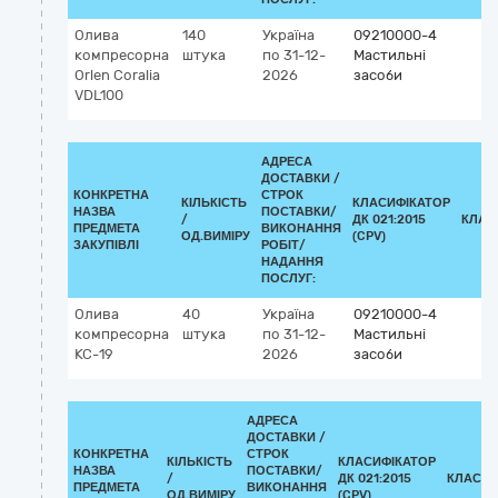
Олива
140
Україна
09210000-4
компресорна
штука
по 31-12-
Мастильні
Orlen Coralia
2026
засоби
VDL100
АДРЕСА
ДОСТАВКИ /
КОНКРЕТНА
СТРОК
КІЛЬКІСТЬ
КЛАСИФІКАТОР
НАЗВА
ПОСТАВКИ/
/
ДК 021:2015
КЛАС
ПРЕДМЕТА
ВИКОНАННЯ
ОД.ВИМІРУ
(CPV)
ЗАКУПІВЛІ
РОБІТ/
НАДАННЯ
ПОСЛУГ:
Олива
40
Україна
09210000-4
компресорна
штука
по 31-12-
Мастильні
КС-19
2026
засоби
АДРЕСА
ДОСТАВКИ /
КОНКРЕТНА
СТРОК
КІЛЬКІСТЬ
КЛАСИФІКАТОР
НАЗВА
ПОСТАВКИ/
/
ДК 021:2015
КЛАСИФ
ПРЕДМЕТА
ВИКОНАННЯ
ОД.ВИМІРУ
(CPV)