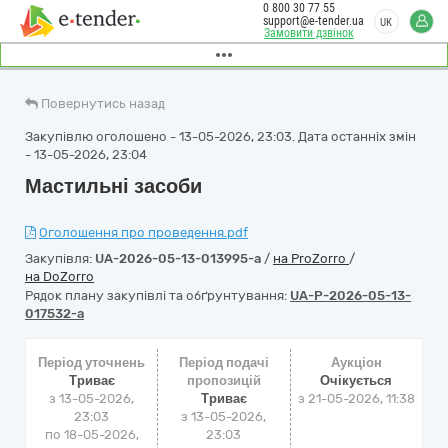
0 800 30 77 55
support@e-tender.ua
UK
Замовити дзвінок
Повернутись назад
Закупівлю оголошено - 13-05-2026, 23:03. Дата останніх змін
- 13-05-2026, 23:04
Мастильні засоби
Оголошення про проведення.pdf
Закупівля:
UA-2026-05-13-013995-a
/
на ProZorro
/
на DoZorro
Рядок плану закупівлі та обґрунтування:
UA-P-2026-05-13-
017532-a
Період уточнень
Період подачі
Аукціон
Триває
пропозицій
Очікується
з 13-05-2026,
Триває
з
21-05-2026, 11:38
23:03
з 13-05-2026,
по 18-05-2026,
23:03