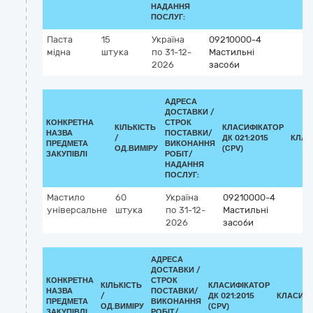
НАДАННЯ
ПОСЛУГ:
Паста
15
Україна
09210000-4
мідна
штука
по 31-12-
Мастильні
2026
засоби
АДРЕСА
ДОСТАВКИ /
КОНКРЕТНА
СТРОК
КІЛЬКІСТЬ
КЛАСИФІКАТОР
НАЗВА
ПОСТАВКИ/
/
ДК 021:2015
КЛАС
ПРЕДМЕТА
ВИКОНАННЯ
ОД.ВИМІРУ
(CPV)
ЗАКУПІВЛІ
РОБІТ/
НАДАННЯ
ПОСЛУГ:
Мастило
60
Україна
09210000-4
універсальне
штука
по 31-12-
Мастильні
2026
засоби
АДРЕСА
ДОСТАВКИ /
КОНКРЕТНА
СТРОК
КІЛЬКІСТЬ
КЛАСИФІКАТОР
НАЗВА
ПОСТАВКИ/
/
ДК 021:2015
КЛАСИФІ
ПРЕДМЕТА
ВИКОНАННЯ
ОД.ВИМІРУ
(CPV)
ЗАКУПІВЛІ
РОБІТ/