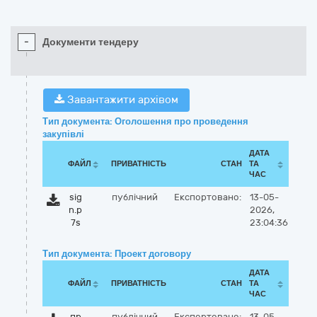
-
Документи тендеру
Завантажити архівом
Тип документа: Оголошення про проведення
закупівлі
ДАТА
ФАЙЛ
ПРИВАТНІСТЬ
СТАН
ТА
ЧАС
sig
публічний
Експортовано:
13-05-
n.p
2026,
7s
23:04:36
Тип документа: Проект договору
ДАТА
ФАЙЛ
ПРИВАТНІСТЬ
СТАН
ТА
ЧАС
пр
публічний
Експортовано:
13-05-