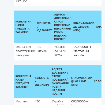
75W-90
АДРЕСА
ДОСТАВКИ /
КОНКРЕТНА
СТРОК
КІЛЬКІСТЬ
КЛАСИФІКАТОР
НАЗВА
ПОСТАВКИ/
/
ДК 021:2015
КЛАСИ
ПРЕДМЕТА
ВИКОНАННЯ
ОД.ВИМІРУ
(CPV)
ЗАКУПІВЛІ
РОБІТ/
НАДАННЯ
ПОСЛУГ:
Олива для
20
Україна
09210000-4
двотатктних
штука
по 31-12-
Мастильні
двигунів
2026
засоби
АДРЕСА
ДОСТАВКИ /
КОНКРЕТНА
СТРОК
КІЛЬКІСТЬ
КЛАСИФІКАТОР
НАЗВА
ПОСТАВКИ/
/
ДК 021:2015
КЛАСИФ
ПРЕДМЕТА
ВИКОНАННЯ
ОД.ВИМІРУ
(CPV)
ЗАКУПІВЛІ
РОБІТ/
НАДАННЯ
ПОСЛУГ:
Мастило
150
Україна
09210000-4