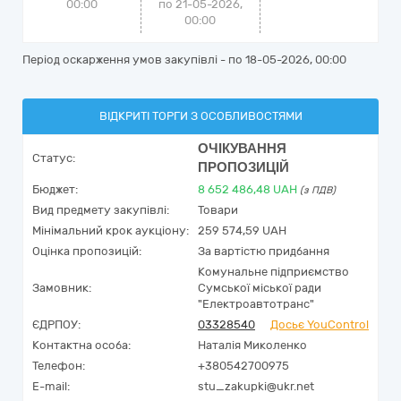
00:00
по 21-05-2026,
00:00
Період оскарження умов закупівлі - по
18-05-2026, 00:00
ВІДКРИТІ ТОРГИ З ОСОБЛИВОСТЯМИ
ОЧІКУВАННЯ
Статус:
ПРОПОЗИЦІЙ
Бюджет:
8 652 486,48
UAH
(з ПДВ)
Вид предмету закупівлі:
Товари
Мінімальний крок аукціону:
259 574,59 UAH
Оцінка пропозицій:
За вартістю придбання
Комунальне підприємство
Замовник:
Сумської міської ради
"Електроавтотранс"
ЄДРПОУ:
03328540
Досьє YouControl
Контактна особа:
Наталія Миколенко
Телефон:
+380542700975
E-mail:
stu_zakupki@ukr.net