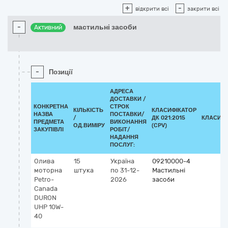
+
-
відкрити всі
закрити всі
-
мастильні засоби
Активний
-
Позиції
АДРЕСА
ДОСТАВКИ /
КОНКРЕТНА
СТРОК
КІЛЬКІСТЬ
КЛАСИФІКАТОР
НАЗВА
ПОСТАВКИ/
/
ДК 021:2015
КЛАСИФІ
ПРЕДМЕТА
ВИКОНАННЯ
ОД.ВИМІРУ
(CPV)
ЗАКУПІВЛІ
РОБІТ/
НАДАННЯ
ПОСЛУГ:
Олива
15
Україна
09210000-4
моторна
штука
по 31-12-
Мастильні
Petro-
2026
засоби
Canada
DURON
UHP 10W-
40