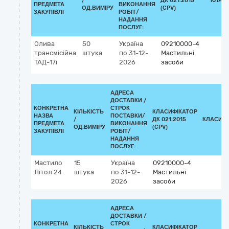
/
ДК 021:2015
КЛАС
ПРЕДМЕТА
ВИКОНАННЯ
ОД.ВИМІРУ
(CPV)
ЗАКУПІВЛІ
РОБІТ/
НАДАННЯ
ПОСЛУГ:
Олива
50
Україна
09210000-4
трансмісійна
штука
по 31-12-
Мастильні
ТАД-17і
2026
засоби
АДРЕСА
ДОСТАВКИ /
КОНКРЕТНА
СТРОК
КІЛЬКІСТЬ
КЛАСИФІКАТОР
НАЗВА
ПОСТАВКИ/
/
ДК 021:2015
КЛАСИФІ
ПРЕДМЕТА
ВИКОНАННЯ
ОД.ВИМІРУ
(CPV)
ЗАКУПІВЛІ
РОБІТ/
НАДАННЯ
ПОСЛУГ:
Мастило
15
Україна
09210000-4
Літол 24
штука
по 31-12-
Мастильні
2026
засоби
АДРЕСА
ДОСТАВКИ /
КОНКРЕТНА
СТРОК
КІЛЬКІСТЬ
КЛАСИФІКАТОР