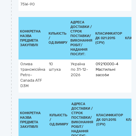
75W-90
АДРЕСА
ДОСТАВКИ /
КОНКРЕТНА
СТРОК
КІЛЬКІСТЬ
КЛАСИФІКАТОР
НАЗВА
ПОСТАВКИ/
/
ДК 021:2015
КЛАС
ПРЕДМЕТА
ВИКОНАННЯ
ОД.ВИМІРУ
(CPV)
ЗАКУПІВЛІ
РОБІТ/
НАДАННЯ
ПОСЛУГ:
Олива
10
Україна
09210000-4
трансмісійна
штука
по 31-12-
Мастильні
Petro-
2026
засоби
Canada ATF
D3M
АДРЕСА
ДОСТАВКИ /
КОНКРЕТНА
СТРОК
КІЛЬКІСТЬ
КЛАСИФІКАТОР
НАЗВА
ПОСТАВКИ/
/
ДК 021:2015
КЛАС
ПРЕДМЕТА
ВИКОНАННЯ
ОД.ВИМІРУ
(CPV)
ЗАКУПІВЛІ
РОБІТ/
НАДАННЯ
ПОСЛУГ: