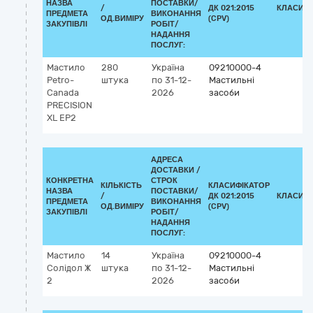
НАЗВА
ПОСТАВКИ/
/
ДК 021:2015
КЛАСИФІ
ПРЕДМЕТА
ВИКОНАННЯ
ОД.ВИМІРУ
(CPV)
ЗАКУПІВЛІ
РОБІТ/
НАДАННЯ
ПОСЛУГ:
Мастило
280
Україна
09210000-4
Petro-
штука
по 31-12-
Мастильні
Canada
2026
засоби
PRECISION
XL EP2
АДРЕСА
ДОСТАВКИ /
КОНКРЕТНА
СТРОК
КІЛЬКІСТЬ
КЛАСИФІКАТОР
НАЗВА
ПОСТАВКИ/
/
ДК 021:2015
КЛАСИФІ
ПРЕДМЕТА
ВИКОНАННЯ
ОД.ВИМІРУ
(CPV)
ЗАКУПІВЛІ
РОБІТ/
НАДАННЯ
ПОСЛУГ:
Мастило
14
Україна
09210000-4
Солідол Ж
штука
по 31-12-
Мастильні
2
2026
засоби