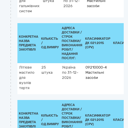
для
штука
по 31-12-
Мастильні
гальмівних
2026
засоби
систем
АДРЕСА
ДОСТАВКИ /
КОНКРЕТНА
СТРОК
КІЛЬКІСТЬ
КЛАСИФІКАТОР
НАЗВА
ПОСТАВКИ/
/
ДК 021:2015
КЛАСИФІ
ПРЕДМЕТА
ВИКОНАННЯ
ОД.ВИМІРУ
(CPV)
ЗАКУПІВЛІ
РОБІТ/
НАДАННЯ
ПОСЛУГ:
Літієве
25
Україна
09210000-4
мастило
штука
по 31-12-
Мастильні
для
2026
засоби
вузлів
тертя
АДРЕСА
ДОСТАВКИ /
КОНКРЕТНА
СТРОК
КІЛЬКІСТЬ
КЛАСИФІКАТОР
НАЗВА
ПОСТАВКИ/
/
ДК 021:2015
КЛАСИФІ
ПРЕДМЕТА
ВИКОНАННЯ
ОД.ВИМІРУ
(CPV)
ЗАКУПІВЛІ
РОБІТ/