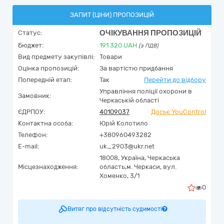
ЗАПИТ (ЦІНИ) ПРОПОЗИЦІЙ
ОЧІКУВАННЯ ПРОПОЗИЦІЙ
Статус:
Бюджет:
191 320
UAH
(з ПДВ)
Вид предмету закупівлі:
Товари
Оцінка пропозицій:
За вартістю придбання
Попередній етап:
Так
Перейти до відбору
Управління поліції охорони в
Замовник:
Черкаській області
ЄДРПОУ:
40109037
Досьє YouControl
Контактна особа:
Юрій Колотило
Телефон:
+380960493282
E-mail:
uk_2903@ukr.net
18008,
Україна
,
Черкаська
Місцезнаходження:
область,
м. Черкаси,
вул.
Хоменко, 3/1
0
Витяг про відсутність судимості