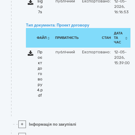
sig
публічний
Експортовано:
12-05-
n.p
2026,
7s
16:16:53
Тип документа: Проект договору
ДАТА
ФАЙЛ
ПРИВАТНІСТЬ
СТАН
ТА
ЧАС
Пр
публічний
Експортовано:
12-05-
оє
2026,
кт
15:39:00
до
го
во
ру
4.p
df
+
Інформація по закупівлі