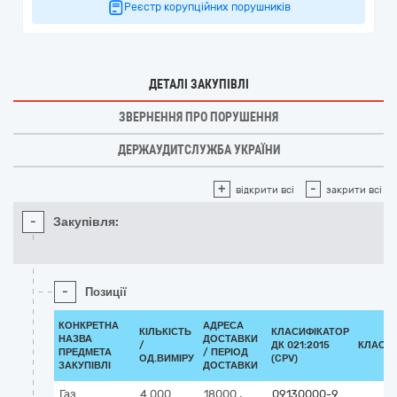
Реєстр корупційних порушників
ДЕТАЛІ ЗАКУПІВЛІ
ЗВЕРНЕННЯ ПРО ПОРУШЕННЯ
ДЕРЖАУДИТСЛУЖБА УКРАЇНИ
+
-
відкрити всі
закрити всі
-
Закупівля:
-
Позиції
КОНКРЕТНА
АДРЕСА
КІЛЬКІСТЬ
КЛАСИФІКАТОР
НАЗВА
ДОСТАВКИ
/
ДК 021:2015
КЛАСИ
ПРЕДМЕТА
/ ПЕРІОД
ОД.ВИМІРУ
(CPV)
ЗАКУПІВЛІ
ДОСТАВКИ
Газ
4 000
18000
,
09130000-9