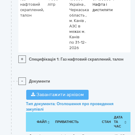
нафтовий
літр
Україна
,
Нафта і
скраплений,
Черкаська
дистиляти
талон
область
,
м. Канів
,
АЗС в
межах м.
Канів
по 31-12-
2026
+
Специфікація 1: Газ нафтовий скраплений, талон
-
Документи
Завантажити архівом
Тип документа: Оголошення про проведення
закупівлі
ДАТА
ФАЙЛ
ПРИВАТНІСТЬ
СТАН
ТА
ЧАС