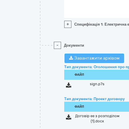
+
Специфікація 1: Електрична е
-
Документи
Завантажити архівом
Тип документа: Оголошення про п
ФАЙЛ
sign.p7s
Тип документа: Проект договору
ФАЙЛ
Договір ее з розподілом
(1).docx