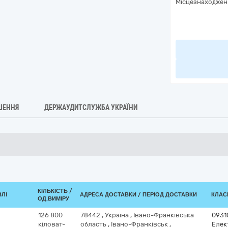
Місцезнаходжен
ШЕННЯ
ДЕРЖАУДИТСЛУЖБА УКРАЇНИ
КІЛЬКІСТЬ /
ВЛІ
АДРЕСА ДОСТАВКИ / ПЕРІОД ДОСТАВКИ
КЛАСИ
ОД.ВИМІРУ
126 800
78442
,
Україна
,
Івано-Франківська
0931
кіловат-
область
,
Івано-Франківськ
,
Елек