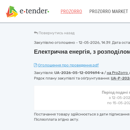
PROZORRO
PROZORRO MARKET
Повернутись назад
Закупівлю оголошено - 12-05-2026, 14:39. Дата остан
Електрична енергія, з розподіло
Оголошення про проведення.pdf
Закупівля:
UA-2026-05-12-009694-a
/
на ProZorro
Рядок плану закупівлі та обґрунтування:
UA-P-202
Період подачі
з 12-05-202
по 15-05-202
Постачання товару здійснюється з дати підписання 
Післяоплата згідно акту.