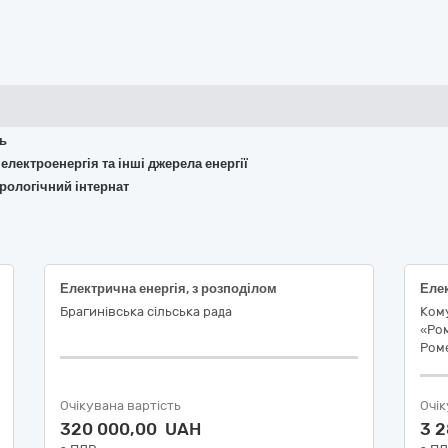
ть
 електроенергія та інші джерела енергії
рологічний інтернат
Електрична енергія, з розподілом
Елек
Брагинівська сільська рада
Ком
«Ро
Роме
Очікувана вартість
Очік
320 000,00 UAH
3 