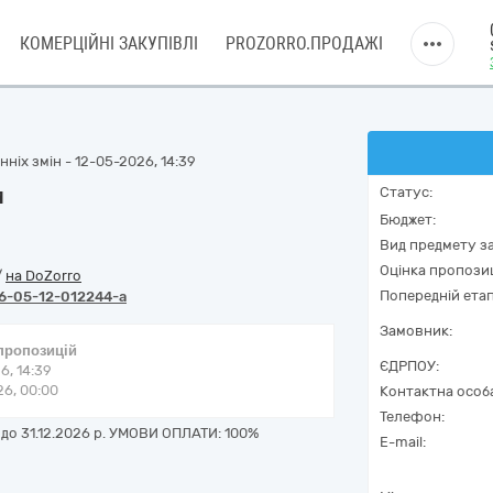
КОМЕРЦІЙНІ ЗАКУПІВЛІ
PROZORRO.ПРОДАЖІ
ніх змін - 12-05-2026, 14:39
м
Статус:
Бюджет:
Вид предмету за
Оцінка пропозиц
/
на DoZorro
Попередній етап
6-05-12-012244-a
Замовник:
 пропозицій
ЄДРПОУ:
6, 14:39
6, 00:00
Контактна особ
Телефон:
до 31.12.2026 р. УМОВИ ОПЛАТИ: 100%
E-mail: