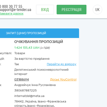
0 800 30 77 55
support@e-tender.ua
ВХІД
РЕЄСТРАЦІЯ
UK
Замовити дзвінок
ЗАПИТ (ЦІНИ) ПРОПОЗИЦІЙ
ОЧІКУВАННЯ ПРОПОЗИЦІЙ
1 424 135,43
UAH
(з ПДВ)
купівлі:
Товари
ій:
За вартістю придбання
:
Так
Перейти до відбору
Делятинський психоневрологічний
інтернат
03188694
Досьє YouControl
а:
Андрейчук Інна Русланівна
380687887225
internatdel@meta.ua
78442,
Україна
,
Івано-Франківська
область,
Івано-Франківськ,