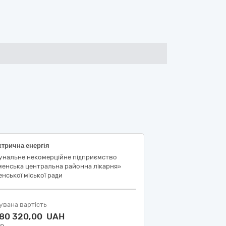
трична енергія
унальне некомерційне підприємство
менська центральна районна лікарня»
нської міської ради
увана вартість
280 320,00 UAH