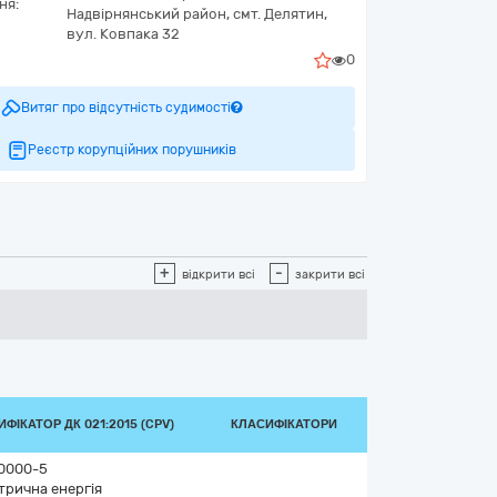
ня:
Надвірнянський район, смт. Делятин,
вул. Ковпака 32
0
Витяг про відсутність судимості
Реєстр корупційних порушників
+
-
відкрити всі
закрити всі
ФІКАТОР ДК 021:2015 (CPV)
КЛАСИФІКАТОРИ
0000-5
трична енергія