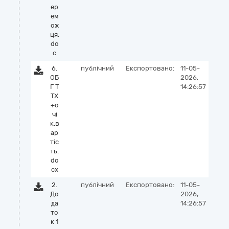
ер
ем
ож
ця.
do
c
6.
публічний
Експортовано:
11-05-
ОБ
2026,
Г Т
14:26:57
ТХ
+о
чі
к.в
ар
тіс
ть.
do
cx
2.
публічний
Експортовано:
11-05-
До
2026,
да
14:26:57
то
к 1