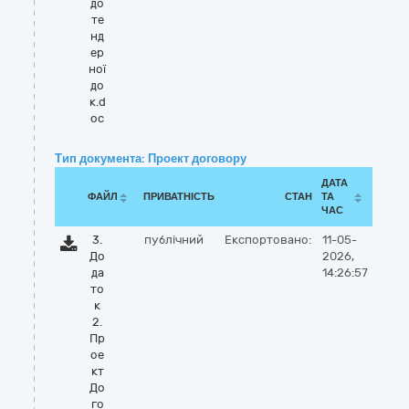
до
те
нд
ер
ної
до
к.d
oc
Тип документа: Проект договору
ДАТА
ФАЙЛ
ПРИВАТНІСТЬ
СТАН
ТА
ЧАС
3.
публічний
Експортовано:
11-05-
До
2026,
да
14:26:57
то
к
2.
Пр
ое
кт
До
го