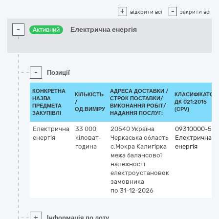
+
-
відкрити всі
закрити всі
-
Електрична енергія
Активний
-
Позиції
КОНКРЕТНА
АДРЕСА ДОСТАВКИ /
КІЛЬКІСТЬ
КЛАСИФІКАТОР
НАЗВА
СТРОК ПОСТАВКИ/
/
ДК 021:2015
ПРЕДМЕТА
ВИКОНАННЯ РОБІТ/
ОД.ВИМІРУ
(CPV)
ЗАКУПІВЛІ
НАДАННЯ ПОСЛУГ:
Електрична
33 000
20540
Україна
09310000-5
енергія
кіловат-
Черкаська область
Електрична
година
с.Мокра Калигірка
енергія
межа балансової
належності
електроустановок
замовника
по 31-12-2026
+
Інформація по лоту