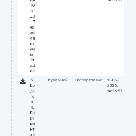
ТО
К
_3
_П
ер
елі
к д
ок
ум
ен
ті
в.d
oc
5.
публічний
Експортовано:
11-05-
До
2026,
да
14:26:57
то
к
4.
До
ку
ме
нт
и п