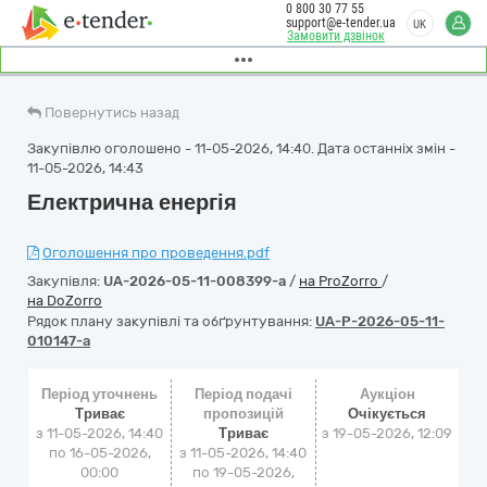
0 800 30 77 55
support@e-tender.ua
UK
Замовити дзвінок
Повернутись назад
Закупівлю оголошено - 11-05-2026, 14:40. Дата останніх змін -
11-05-2026, 14:43
Електрична енергія
Оголошення про проведення.pdf
Закупівля:
UA-2026-05-11-008399-a
/
на ProZorro
/
на DoZorro
Рядок плану закупівлі та обґрунтування:
UA-P-2026-05-11-
010147-a
Період уточнень
Період подачі
Аукціон
Триває
пропозицій
Очікується
з 11-05-2026, 14:40
Триває
з
19-05-2026, 12:09
по 16-05-2026,
з 11-05-2026, 14:40
00:00
по 19-05-2026,