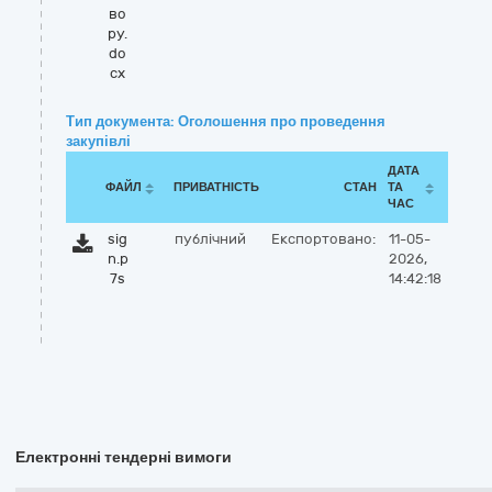
во
ру.
do
cx
Тип документа: Оголошення про проведення
закупівлі
ДАТА
ФАЙЛ
ПРИВАТНІСТЬ
СТАН
ТА
ЧАС
sig
публічний
Експортовано:
11-05-
n.p
2026,
7s
14:42:18
Електронні тендерні вимоги