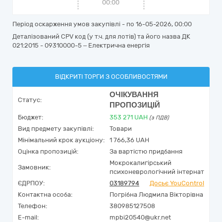
00:00
Період оскарження умов закупівлі - по
16-05-2026, 00:00
Деталізований CPV код (у т.ч. для лотів) та його назва ДК
021:2015 - 09310000-5 – Електрична енергія
ВІДКРИТІ ТОРГИ З ОСОБЛИВОСТЯМИ
ОЧІКУВАННЯ
Статус:
ПРОПОЗИЦІЙ
Бюджет:
353 271
UAH
(з ПДВ)
Вид предмету закупівлі:
Товари
Мінімальний крок аукціону:
1 766,36 UAH
Оцінка пропозицій:
За вартістю придбання
Мокрокалигірський
Замовник:
психоневрологічний інтернат
ЄДРПОУ:
03189794
Досьє YouControl
Контактна особа:
Погрібна Людмила Вікторівна
Телефон:
380985127508
E-mail:
mpbi20540@ukr.net