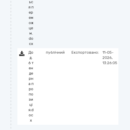
ьс
я п
ер
ем
ож
це
м.
do
cx
До
публічний
Експортовано:
11-05-
д.
2026,
6 т
13:26:05
ен
де
рн
а п
ро
по
зи
ці
я.d
oc
x