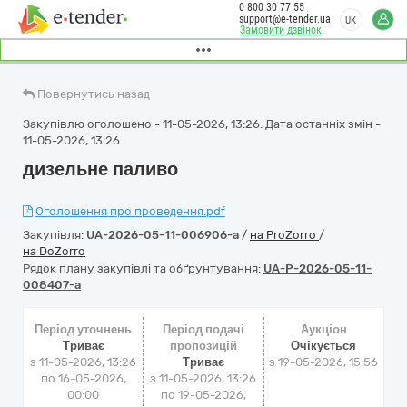
0 800 30 77 55
support@e-tender.ua
UK
Замовити дзвінок
Повернутись назад
Закупівлю оголошено - 11-05-2026, 13:26. Дата останніх змін -
11-05-2026, 13:26
дизельне паливо
Оголошення про проведення.pdf
Закупівля:
UA-2026-05-11-006906-a
/
на ProZorro
/
на DoZorro
Рядок плану закупівлі та обґрунтування:
UA-P-2026-05-11-
008407-a
Період уточнень
Період подачі
Аукціон
Триває
пропозицій
Очікується
з 11-05-2026, 13:26
Триває
з
19-05-2026, 15:56
по 16-05-2026,
з 11-05-2026, 13:26
00:00
по 19-05-2026,