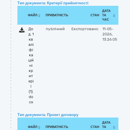
Тип документа: Критерії прийнятності
ДАТА
ФАЙЛ
ПРИВАТНІСТЬ
СТАН
ТА
ЧАС
До
публічний
Експортовано:
11-05-
д. 1
2026,
кв
13:26:05
алі
фі
ка
цій
ні
кр
ит
ері
ї
(1).
do
cx
Тип документа: Проект договору
ДАТА
ФАЙЛ
ПРИВАТНІСТЬ
СТАН
ТА