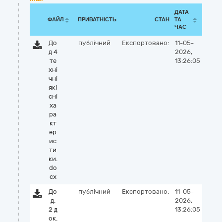
ДАТА
ФАЙЛ
ПРИВАТНІСТЬ
СТАН
ТА
ЧАС
До
публічний
Експортовано:
11-05-
д 4
2026,
те
13:26:05
хні
чні
які
сні
ха
ра
кт
ер
ис
ти
ки.
do
cx
До
публічний
Експортовано:
11-05-
д.
2026,
2 д
13:26:05
ок.