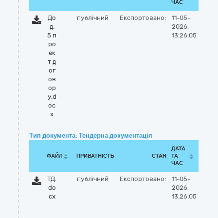
ЧАС
До
публічний
Експортовано:
11-05-
д.
2026,
5 п
13:26:05
ро
ек
т д
ог
ов
ор
у.d
oc
x
Тип документа: Тендерна документація
ДАТА
ФАЙЛ
ПРИВАТНІСТЬ
СТАН
ТА
ЧАС
ТД.
публічний
Експортовано:
11-05-
do
2026,
cx
13:26:05