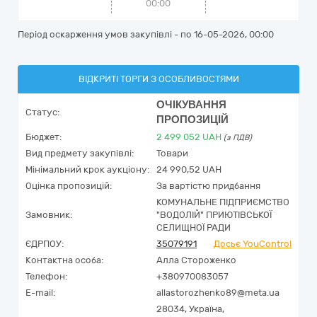
00:00
Період оскарження умов закупівлі - по
16-05-2026, 00:00
ВІДКРИТІ ТОРГИ З ОСОБЛИВОСТЯМИ
ОЧІКУВАННЯ
Статус:
ПРОПОЗИЦІЙ
Бюджет:
2 499 052
UAH
(з ПДВ)
Вид предмету закупівлі:
Товари
Мінімальний крок аукціону:
24 990,52 UAH
Оцінка пропозицій:
За вартістю придбання
КОМУНАЛЬНЕ ПІДПРИЄМСТВО
Замовник:
"ВОДОЛІЙ" ПРИЮТІВСЬКОЇ
СЕЛИЩНОЇ РАДИ
ЄДРПОУ:
35079191
Досьє YouControl
Контактна особа:
Алла Стороженко
Телефон:
+380970083057
E-mail:
allastorozhenko89@meta.ua
28034,
Україна
,