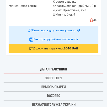
Кіровоградська
Місцезнаходження:
область,
Олександрійський р-
н.,смт. Приютівка,
вул.
Шкільна, буд. 4
0
Витяг про відсутність судимості
Реєстр корупційних порушників
Сформувати рахунок
2040 UAH
ДЕТАЛІ ЗАКУПІВЛІ
ЗВЕРНЕННЯ
ВИМОГИ/СКАРГИ
DOZORRO
ДЕРЖАУДИТСЛУЖБА УКРАЇНИ