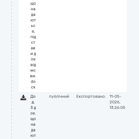
що
на
да
ют
ьс
я,
під
ст
ав
и д
ля
від
мо
ви.
do
cx
До
публічний
Експортовано:
11-05-
д.
2026,
3 д
13:26:05
ок.
що
на
да
ют