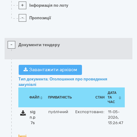
+
Інформація по лоту
-
Пропозиції
-
Документи тендеру
Завантажити архівом
Тип документа: Оголошення про проведення
закупівлі
ДАТА
ФАЙЛ
ПРИВАТНІСТЬ
СТАН
ТА
ЧАС
sig
публічний
Експортовано:
11-05-
n.p
2026,
7s
13:26:47
Інші