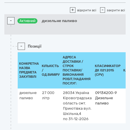
+
-
відкрити всі
закрити всі
-
дизельне паливо
Активний
-
Позиції
АДРЕСА
ДОСТАВКИ /
КОНКРЕТНА
КІЛЬКІСТЬ
СТРОК
КЛАСИФІКАТОР
НАЗВА
/
ПОСТАВКИ/
ДК 021:2015
КЛА
ПРЕДМЕТА
ОД.ВИМІРУ
ВИКОНАННЯ
(CPV)
ЗАКУПІВЛІ
РОБІТ/НАДАННЯ
ПОСЛУГ:
дизельне
27 000
28034
Україна
09134200-9
паливо
літр
Кіровоградська
Дизельне
область
смт.
паливо
Приютівка
вул.
Шкільна,4
по 31-12-2026