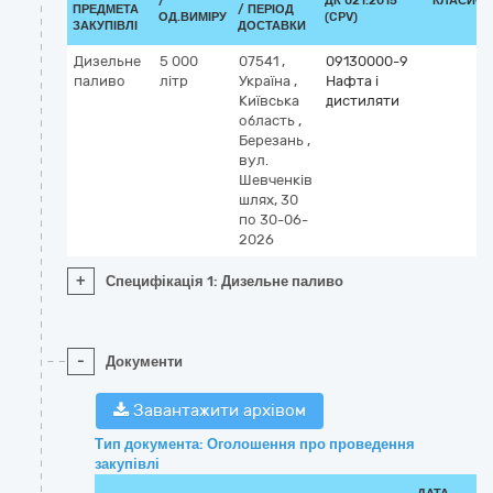
/
ДК 021:2015
КЛАСИФІ
ПРЕДМЕТА
/ ПЕРІОД
ОД.ВИМІРУ
(CPV)
ЗАКУПІВЛІ
ДОСТАВКИ
Дизельне
5 000
07541
,
09130000-9
паливо
літр
Україна
,
Нафта і
Київська
дистиляти
область
,
Березань
,
вул.
Шевченків
шлях, 30
по 30-06-
2026
+
Специфікація 1: Дизельне паливо
-
Документи
Завантажити архівом
Тип документа: Оголошення про проведення
закупівлі