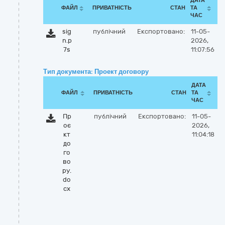
ДАТА
ФАЙЛ
ПРИВАТНІСТЬ
СТАН
ТА
ЧАС
sig
публічний
Експортовано:
11-05-
n.p
2026,
7s
11:07:56
Тип документа: Проект договору
ДАТА
ФАЙЛ
ПРИВАТНІСТЬ
СТАН
ТА
ЧАС
Пр
публічний
Експортовано:
11-05-
оє
2026,
кт
11:04:18
до
го
во
ру.
do
cx