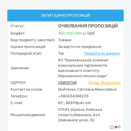
ЗАПИТ (ЦІНИ) ПРОПОЗИЦІЙ
ОЧІКУВАННЯ ПРОПОЗИЦІЙ
Статус:
Бюджет:
450 000
UAH
(з ПДВ)
Вид предмету закупівлі:
Товари
Оцінка пропозицій:
За вартістю придбання
Попередній етап:
Так
Перейти до відбору
КП "Березанський комбінат
комунальних підприємств
Замовник:
виконавчого комітету
Березанської міської ради"
ЄДРПОУ:
03803768
Досьє YouControl
Контактна особа:
Войтенко Світлана Миколаївна
Телефон:
+380634088233
E-mail:
KP_BKKP@ukr.net
07541,
Україна
,
Київська
Місцезнаходження:
область,
Березань,
вул.
Шевченків шлях, 30
0