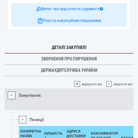
Витяг про відсутність судимості
Реєстр корупційних порушників
ДЕТАЛІ ЗАКУПІВЛІ
ЗВЕРНЕННЯ ПРО ПОРУШЕННЯ
ДЕРЖАУДИТСЛУЖБА УКРАЇНИ
+
-
відкрити всі
закрити всі
-
Закупівля:
-
Позиції
КОНКРЕТНА
АДРЕСА
КІЛЬКІСТЬ
КЛАСИФІКАТОР
НАЗВА
ДОСТАВКИ