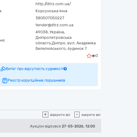
http://dtrz.com.ua/
а:
Корсунська Інна
380507050227
tender@dtrz.com.ua
49038,
Україна
,
Дніпропетровська
ня:
область,
Дніпро,
вул. Академіка
Белелюбського, будинок 7
0
Витяг про відсутність судимості
Реєстр корупційних порушників
+
-
відкрити всі
закрити всі
Аукціон відбувся
27-05-2026, 12:00