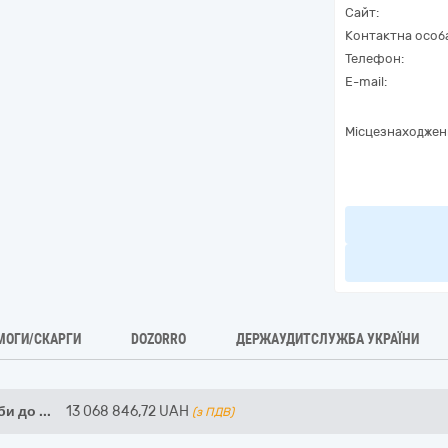
Сайт:
Контактна особ
Телефон:
E-mail:
Місцезнаходжен
МОГИ/СКАРГИ
DOZORRO
ДЕРЖАУДИТСЛУЖБА УКРАЇНИ
би до
...
13 068 846,72
UAH
(з ПДВ)