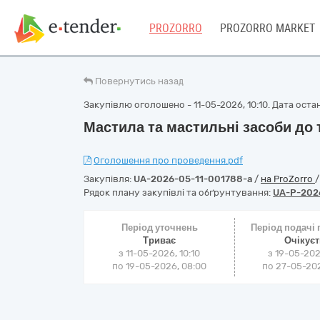
PROZORRO
PROZORRO MARKET
Повернутись назад
Закупівлю оголошено - 11-05-2026, 10:10. Дата останн
Мастила та мастильні засоби до 
Оголошення про проведення.pdf
Закупівля:
UA-2026-05-11-001788-a
/
на ProZorro
Рядок плану закупівлі та обґрунтування:
UA-P-202
Період уточнень
Період подачі
Триває
Очікує
з 11-05-2026, 10:10
з 19-05-202
по 19-05-2026, 08:00
по 27-05-202