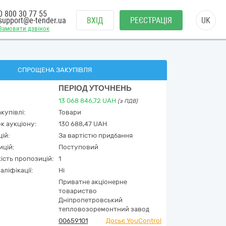
0 800 30 77 55
support@e-tender.ua
ВХІД
РЕЄСТРАЦІЯ
UK
Замовити дзвінок
СПРОЩЕНА ЗАКУПІВЛЯ
ПЕРІОД УТОЧНЕНЬ
13 068 846,72
UAH
(з ПДВ)
купівлі:
Товари
к аукціону:
130 688,47 UAH
ій:
За вартістю придбання
ицій:
Поступовий
кість пропозицій:
1
аліфікації:
Ні
Приватне акцiонерне
товариство
Днiпропетровський
тепловозоремонтний завод
00659101
Досьє YouControl