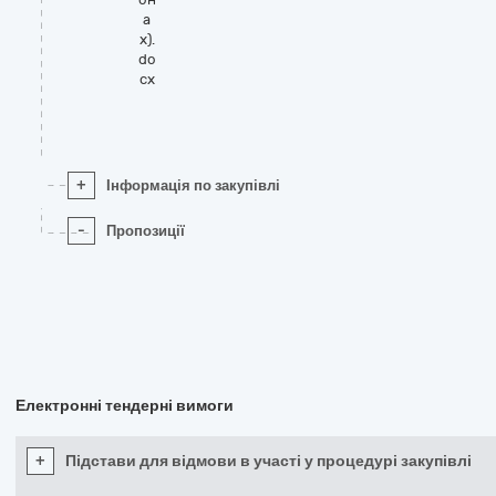
а
х).
do
cx
+
Інформація по закупівлі
-
Пропозиції
Електронні тендерні вимоги
+
Підстави для відмови в участі у процедурі закупівлі