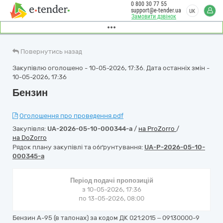
0 800 30 77 55
support@e-tender.ua
UK
Замовити дзвінок
Повернутись назад
Закупівлю оголошено - 10-05-2026, 17:36. Дата останніх змін -
10-05-2026, 17:36
Бензин
Оголошення про проведення.pdf
Закупівля:
UA-2026-05-10-000344-a
/
на ProZorro
/
на DoZorro
Рядок плану закупівлі та обґрунтування:
UA-P-2026-05-10-
000345-a
Період подачі пропозицій
з 10-05-2026, 17:36
по 13-05-2026, 08:00
Бензин А-95 (в талонах) за кодом ДК 021:2015 – 09130000-9