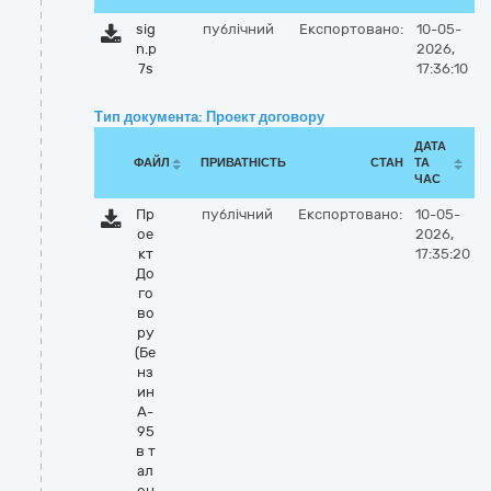
sig
публічний
Експортовано:
10-05-
n.p
2026,
7s
17:36:10
Тип документа: Проект договору
ДАТА
ФАЙЛ
ПРИВАТНІСТЬ
СТАН
ТА
ЧАС
Пр
публічний
Експортовано:
10-05-
ое
2026,
кт
17:35:20
До
го
во
ру
(Бе
нз
ин
А-
95
в т
ал
он