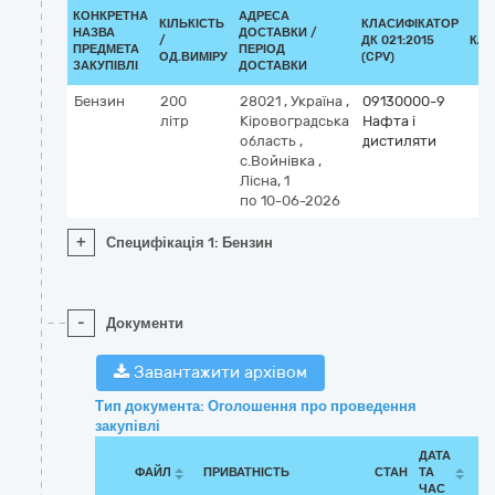
КОНКРЕТНА
АДРЕСА
КІЛЬКІСТЬ
КЛАСИФІКАТОР
НАЗВА
ДОСТАВКИ /
/
ДК 021:2015
КЛА
ПРЕДМЕТА
ПЕРІОД
ОД.ВИМІРУ
(CPV)
ЗАКУПІВЛІ
ДОСТАВКИ
Бензин
200
28021
,
Україна
,
09130000-9
літр
Кіровоградська
Нафта і
область
,
дистиляти
с.Войнівка
,
Лісна, 1
по 10-06-2026
+
Специфікація 1: Бензин
-
Документи
Завантажити архівом
Тип документа: Оголошення про проведення
закупівлі
ДАТА
ФАЙЛ
ПРИВАТНІСТЬ
СТАН
ТА
ЧАС