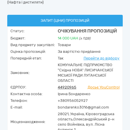
(Нафта і дистиляти)
ЗАПИТ (ЦІНИ) ПРОПОЗИЦІЙ
ОЧІКУВАННЯ ПРОПОЗИЦІЙ
Статус:
Бюджет:
14 000
UAH
(з ПДВ)
Вид предмету закупівлі:
Товари
Оцінка пропозицій:
За вартістю придбання
Попередній етап:
Так
Перейти до відбору
КОМУНАЛЬНЕ ПІДПРИЄМСТВО
"Східна НОВА" ЛИСИЧАНСЬКОЇ
Замовник:
МІСЬКОЇ РАДИ ЛУГАНСЬКОЇ
ОБЛАСТІ
ЄДРПОУ:
44920965
Досьє YouControl
Контактна особа:
Ірина Бондаренко
Телефон:
+380956052927
E-mail:
bondarenko3016@gmail.com
28021,
Україна
,
Кіровоградська
область,
Олександрійський р-н
Місцезнаходження:
село Войнівка,
вул. Лісна
будинок 1