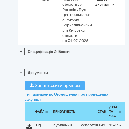
область
,
с
дистиляти
Рогозів
,
Вул
Центральна 101
с Рогозів
Бориспільський
р н Київська
область
по 31-07-2026
+
Специфікація 2: Бензин
-
Документи
Завантажити архівом
Тип документа: Оголошення про проведення
закупівлі
ДАТА
ФАЙЛ
ПРИВАТНІСТЬ
СТАН
ТА
ЧАС
sig
публічний
Експортовано:
10-05-