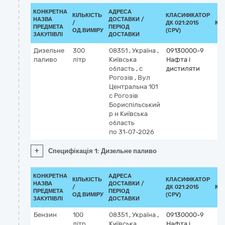
КОНКРЕТНА
АДРЕСА
КІЛЬКІСТЬ
КЛАСИФІКАТОР
НАЗВА
ДОСТАВКИ /
/
ДК 021:2015
КЛ
ПРЕДМЕТА
ПЕРІОД
ОД.ВИМІРУ
(CPV)
ЗАКУПІВЛІ
ДОСТАВКИ
Дизельне
300
08351
,
Україна
,
09130000-9
паливо
літр
Київська
Нафта і
область
,
с
дистиляти
Рогозів
,
Вул
Центральна 101
с Рогозів
Бориспільський
р н Київська
область
по 31-07-2026
+
Специфікація 1: Дизельне паливо
КОНКРЕТНА
АДРЕСА
КІЛЬКІСТЬ
КЛАСИФІКАТОР
НАЗВА
ДОСТАВКИ /
/
ДК 021:2015
КЛ
ПРЕДМЕТА
ПЕРІОД
ОД.ВИМІРУ
(CPV)
ЗАКУПІВЛІ
ДОСТАВКИ
Бензин
100
08351
,
Україна
,
09130000-9
літр
Київська
Нафта і