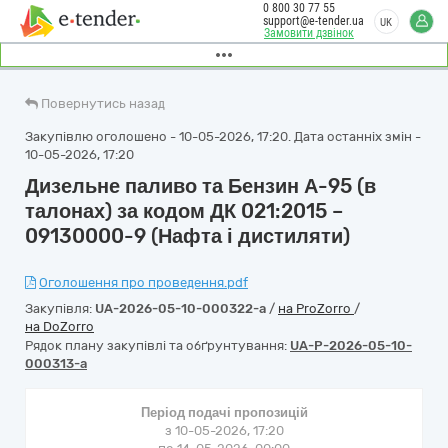
0 800 30 77 55
support@e-tender.ua
UK
Замовити дзвінок
Повернутись назад
Закупівлю оголошено - 10-05-2026, 17:20. Дата останніх змін -
10-05-2026, 17:20
Дизельне паливо та Бензин А-95 (в
талонах) за кодом ДК 021:2015 –
09130000-9 (Нафта і дистиляти)
Оголошення про проведення.pdf
Закупівля:
UA-2026-05-10-000322-a
/
на ProZorro
/
на DoZorro
Рядок плану закупівлі та обґрунтування:
UA-P-2026-05-10-
000313-a
Період подачі пропозицій
з 10-05-2026, 17:20