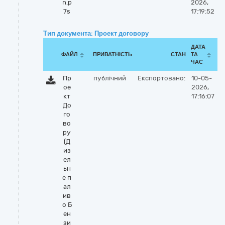
n.p
2026,
7s
17:19:52
Тип документа: Проект договору
ДАТА
ФАЙЛ
ПРИВАТНІСТЬ
СТАН
ТА
ЧАС
Пр
публічний
Експортовано:
10-05-
ое
2026,
кт
17:16:07
До
го
во
ру
(Д
из
ел
ьн
е п
ал
ив
о Б
ен
зи