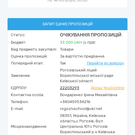
по 14-05-2026, 00:00
ЗАПИТ (ЦІНИ) ПРОПОЗИЦІЙ
ОЧІКУВАННЯ ПРОПОЗИЦІЙ
Статус:
Бюджет:
33 000
UAH
(з ПДВ)
Вид предмету закупівлі:
Товари
Оцінка пропозицій:
За вартістю придбання
Попередній етап:
Так
Перейти до відбору
Рогозівський ліцей
Замовник:
Бориспільської міської ради
Київської області
ЄДРПОУ:
22203293
Досьє YouControl
Контактна особа:
Бондаренко Ірина Михайлівна
Телефон:
+380459534216
E-mail:
rogozivschool@ukr.net
08351,
Україна
,
Київська
область,
с Рогозів,
Вул
Місцезнаходження:
Центральна 101 с Рогозів
Бориспільський р н Київська