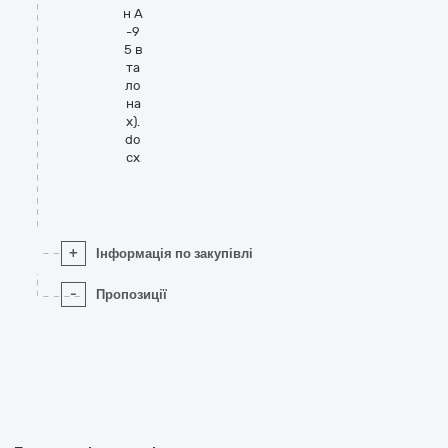
н А
-9
5 в
та
ло
на
х).
do
cx
+
Інформація по закупівлі
-
Пропозиції