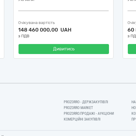
Очікувана вартість
Очік
148 460 000,00 UAH
60
з ПДВ
з П
Дивитись
PROZORRO - ДЕРЖЗАКУПІВЛІ
НА
PROZORRO MARKET
НО
PROZORRO.ПРОДАЖІ - АУКЦІОНИ
КО
КОМЕРЦІЙНІ ЗАКУПІВЛІ
ПР