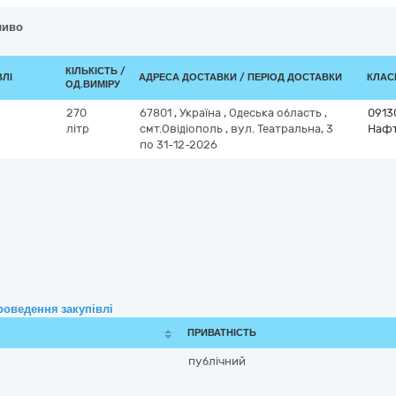
ливо
КІЛЬКІСТЬ /
ВЛІ
АДРЕСА ДОСТАВКИ / ПЕРІОД ДОСТАВКИ
КЛАСИ
ОД.ВИМІРУ
270
67801
,
Україна
,
Одеська область
,
0913
літр
смт.Овідіополь
,
вул. Театральна, 3
Нафт
по 31-12-2026
роведення закупівлі
ПРИВАТНІСТЬ
публічний