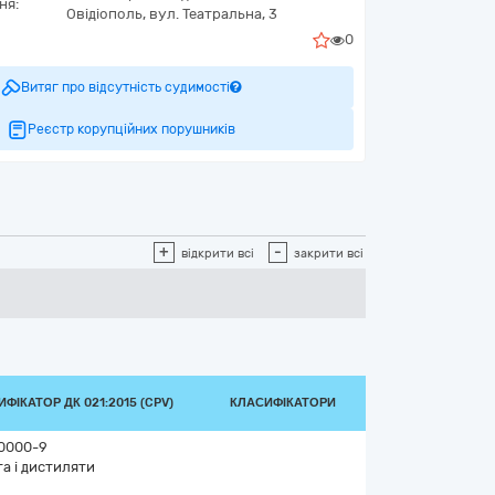
ня:
Овідіополь,
вул. Театральна, 3
0
Витяг про відсутність судимості
Реєстр корупційних порушників
+
-
відкрити всі
закрити всі
ФІКАТОР ДК 021:2015 (CPV)
КЛАСИФІКАТОРИ
0000-9
а і дистиляти