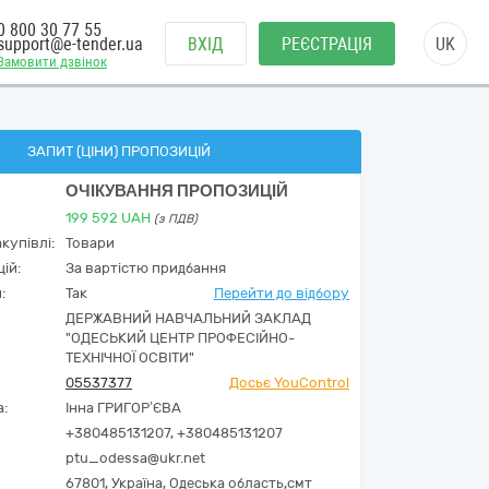
0 800 30 77 55
support@e-tender.ua
ВХІД
РЕЄСТРАЦІЯ
UK
Замовити дзвінок
ЗАПИТ (ЦІНИ) ПРОПОЗИЦІЙ
ОЧІКУВАННЯ ПРОПОЗИЦІЙ
199 592
UAH
(з ПДВ)
купівлі:
Товари
ій:
За вартістю придбання
:
Так
Перейти до відбору
ДЕРЖАВНИЙ НАВЧАЛЬНИЙ ЗАКЛАД
"ОДЕСЬКИЙ ЦЕНТР ПРОФЕСІЙНО-
ТЕХНІЧНОЇ ОСВІТИ"
05537377
Досьє YouControl
а:
Інна ГРИГОР’ЄВА
+380485131207, +380485131207
ptu_odessa@ukr.net
67801,
Україна
,
Одеська область,
смт