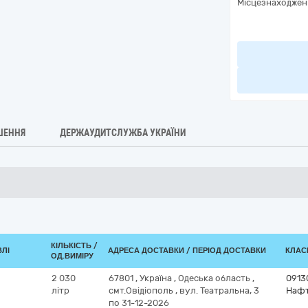
Місцезнаходжен
ШЕННЯ
ДЕРЖАУДИТСЛУЖБА УКРАЇНИ
КІЛЬКІСТЬ /
ВЛІ
АДРЕСА ДОСТАВКИ / ПЕРІОД ДОСТАВКИ
КЛАСИ
ОД.ВИМІРУ
2 030
67801
,
Україна
,
Одеська область
,
0913
літр
смт.Овідіополь
,
вул. Театральна, 3
Нафт
по 31-12-2026