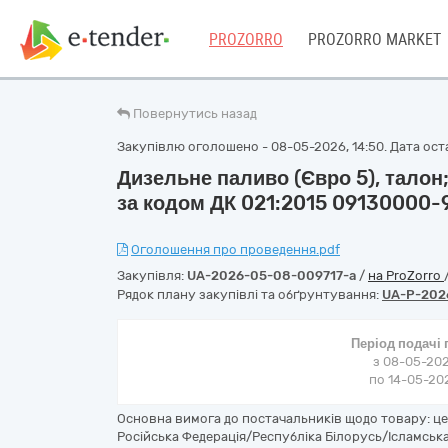
PROZORRO
PROZORRO MARKET
Повернутись назад
Закупівлю оголошено - 08-05-2026, 14:50. Дата оста
Дизельне паливо (Євро 5), талон;
за кодом ДК 021:2015 09130000-
Оголошення про проведення.pdf
Закупівля:
UA-2026-05-08-009717-a
/
на ProZorro
Рядок плану закупівлі та обґрунтування:
UA-P-202
Період подачі
з 08-05-202
по 14-05-202
Основна вимога до постачальників щодо товару: ц
Російська Федерація/Республіка Білорусь/Ісламська