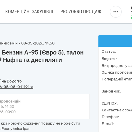
КОМЕРЦІЙНІ ЗАКУПІВЛІ
PROZORRO.ПРОДАЖІ
нніх змін - 08-05-2026, 14:50
 Бензин А-95 (Євро 5), талон
Статус:
9 Нафта та дистиляти
Бюджет:
Вид предмету за
Оцінка пропозиц
Попередній етап
/
на DoZorro
6-05-08-011191-a
Замовник:
 пропозицій
ЄДРПОУ:
6, 14:50
Контактна особ
6, 00:00
Телефон:
е країною-походження товару не може бути
E-mail:
 Республіка Іран.