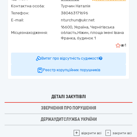
Контактна особа:
Турчин Наталія
Телефон:
380463171696
E-mail:
nturchun@ukr.net
16600,
Україна
,
Чернігівська
Місцезнаходження:
область,
Ніжин,
площа імені Івана
Франка, будинок 1
1
Витяг про відсутність судимості
Реєстр корупційних порушників
ДЕТАЛІ ЗАКУПІВЛІ
ЗВЕРНЕННЯ ПРО ПОРУШЕННЯ
ДЕРЖАУДИТСЛУЖБА УКРАЇНИ
+
-
відкрити всі
закрити всі