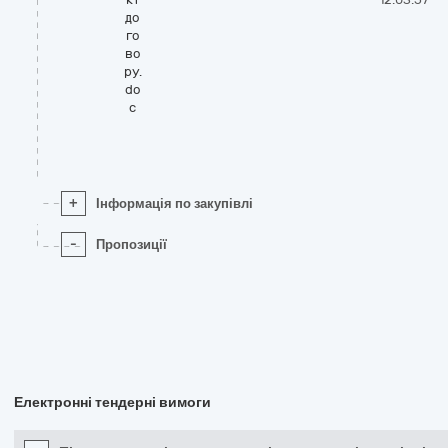
до
го
во
ру.
do
c
+
Інформація по закупівлі
-
Пропозиції
Електронні тендерні вимоги