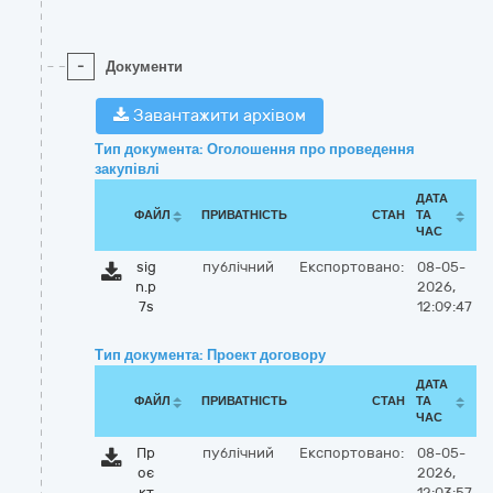
-
Документи
Завантажити архівом
Тип документа: Оголошення про проведення
закупівлі
ДАТА
ФАЙЛ
ПРИВАТНІСТЬ
СТАН
ТА
ЧАС
sig
публічний
Експортовано:
08-05-
n.p
2026,
7s
12:09:47
Тип документа: Проект договору
ДАТА
ФАЙЛ
ПРИВАТНІСТЬ
СТАН
ТА
ЧАС
Пр
публічний
Експортовано:
08-05-
оє
2026,
кт
12:03:57