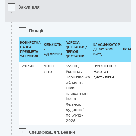
-
Закупівля:
-
Позиції
КОНКРЕТНА
АДРЕСА
КІЛЬКІСТЬ
КЛАСИФІКАТОР
НАЗВА
ДОСТАВКИ /
/
ДК 021:2015
КЛАСИ
ПРЕДМЕТА
ПЕРІОД
ОД.ВИМІРУ
(CPV)
ЗАКУПІВЛІ
ДОСТАВКИ
Бензин
1 000
16600
,
09130000-9
літр
Україна
,
Нафта і
Чернігівська
дистиляти
область
,
Ніжин
,
площа імені
Івана
Франка,
будинок 1
по 31-12-
2026
+
Специфікація 1: Бензин