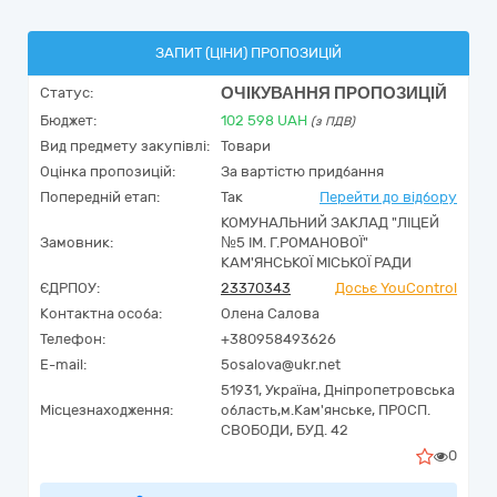
ЗАПИТ (ЦІНИ) ПРОПОЗИЦІЙ
ОЧІКУВАННЯ ПРОПОЗИЦІЙ
Статус:
Бюджет:
102 598
UAH
(з ПДВ)
Вид предмету закупівлі:
Товари
Оцінка пропозицій:
За вартістю придбання
Попередній етап:
Так
Перейти до відбору
КОМУНАЛЬНИЙ ЗАКЛАД "ЛІЦЕЙ
Замовник:
№5 ІМ. Г.РОМАНОВОЇ"
КАМ'ЯНСЬКОЇ МІСЬКОЇ РАДИ
ЄДРПОУ:
23370343
Досьє YouControl
Контактна особа:
Олена Салова
Телефон:
+380958493626
E-mail:
5osalova@ukr.net
51931,
Україна
,
Дніпропетровська
Місцезнаходження:
область,
м.Кам'янське,
ПРОСП.
СВОБОДИ, БУД. 42
0