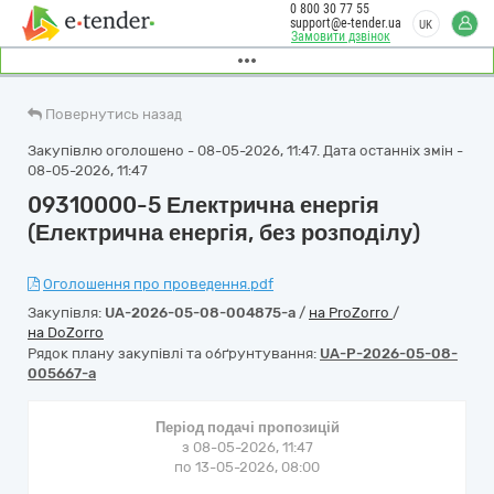
0 800 30 77 55
support@e-tender.ua
UK
Замовити дзвінок
Повернутись назад
Закупівлю оголошено - 08-05-2026, 11:47. Дата останніх змін -
08-05-2026, 11:47
09310000-5 Електрична енергія
(Електрична енергія, без розподілу)
Оголошення про проведення.pdf
Закупівля:
UA-2026-05-08-004875-a
/
на ProZorro
/
на DoZorro
Рядок плану закупівлі та обґрунтування:
UA-P-2026-05-08-
005667-a
Період подачі пропозицій
з 08-05-2026, 11:47
по 13-05-2026, 08:00