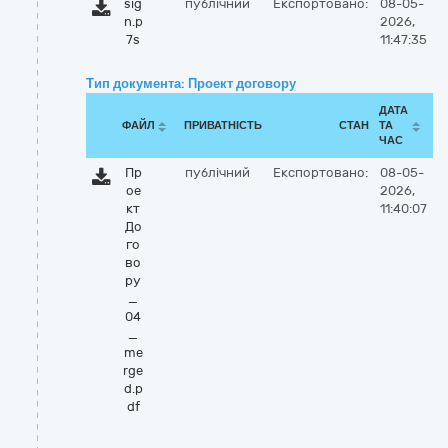
sig
публічний
Експортовано:
08-05-
n.p
2026,
7s
11:47:35
Тип документа: Проект договору
ДАТА
ФАЙЛ
ПРИВАТНІСТЬ
СТАН
ТА
ЧАС
Пр
публічний
Експортовано:
08-05-
ое
2026,
кт
11:40:07
До
го
во
ру
_
04
_
me
rge
d.p
df