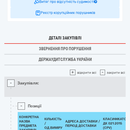
Витяг про відсутність судимості
Реєстр корупційних порушників
ДЕТАЛІ ЗАКУПІВЛІ
ЗВЕРНЕННЯ ПРО ПОРУШЕННЯ
ДЕРЖАУДИТСЛУЖБА УКРАЇНИ
+
-
відкрити всі
закрити всі
-
Закупівля:
-
Позиції
КОНКРЕТНА
КІЛЬКІСТЬ
КЛАСИФІКАТОР
НАЗВА
АДРЕСА ДОСТАВКИ /
/
ДК 021:2015
ПРЕДМЕТА
ПЕРІОД ДОСТАВКИ
ОД.ВИМІРУ
(CPV)