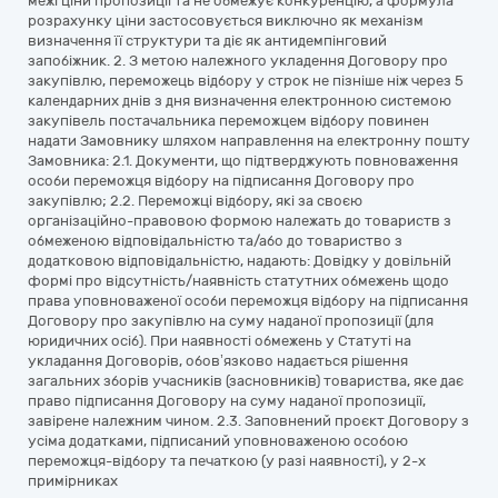
межі ціни пропозиції та не обмежує конкуренцію, а формула
розрахунку ціни застосовується виключно як механізм
визначення її структури та діє як антидемпінговий
запобіжник. 2. З метою належного укладення Договору про
закупівлю, переможець відбору у строк не пізніше ніж через 5
календарних днів з дня визначення електронною системою
закупівель постачальника переможцем відбору повинен
надати Замовнику шляхом направлення на електронну пошту
Замовника: 2.1. Документи, що підтверджують повноваження
особи переможця відбору на підписання Договору про
закупівлю; 2.2. Переможці відбору, які за своєю
організаційно-правовою формою належать до товариств з
обмеженою відповідальністю та/або до товариство з
додатковою відповідальністю, надають: Довідку у довільній
формі про відсутність/наявність статутних обмежень щодо
права уповноваженої особи переможця відбору на підписання
Договору про закупівлю на суму наданої пропозиції (для
юридичних осіб). При наявності обмежень у Статуті на
укладання Договорів, обов’язково надається рішення
загальних зборів учасників (засновників) товариства, яке дає
право підписання Договору на суму наданої пропозиції,
завірене належним чином. 2.3. Заповнений проєкт Договору з
усіма додатками, підписаний уповноваженою особою
переможця-відбору та печаткою (у разі наявності), у 2-х
примірниках