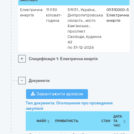
ЗАКУПІВЛІ
Електрична
11 930
51931
,
Україна
,
09310000-5
енергія
кіловат-
Дніпропетровська
Електрична
година
область
,
місто
енергія
Кам'янське
,
проспект
Свободи, будинок
42
по 31-12-2026
+
Специфікація 1: Електрична енергія
-
Документи
Завантажити архівом
Тип документа: Оголошення про проведення
закупівлі
ДАТА
ФАЙЛ
ПРИВАТНІСТЬ
СТАН
ТА
ЧАС