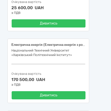
Очікувана вартість
25 600,00 UAH
з ПДВ
Дивитись
Електрична енергія (Електрична енергія з розподілом для об`єктів (учбового корпуса) в м. Чернівці)
Національний Технічний Університет
«Харківський Політехнічний Інститут»
Очікувана вартість
170 500,00 UAH
з ПДВ
Дивитись