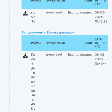
ФАЙЛ
ПРИВАТНІСТЬ
СТАН
ТА
ЧАС
sig
публічний
Експортовано:
08-05-
n.p
2026,
7s
10:42:33
Тип документа: Проект договору
ДАТА
ФАЙЛ
ПРИВАТНІСТЬ
СТАН
ТА
ЧАС
Пр
публічний
Експортовано:
08-05-
ое
2026,
кт
10:41:44
до
го
во
ру
- б
ен
зи
н
А9
5.d