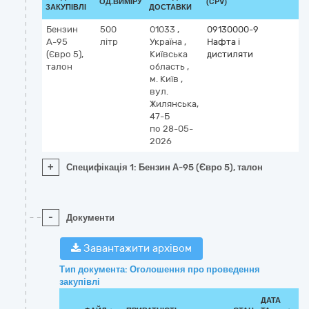
ОД.ВИМІРУ
(CPV)
ЗАКУПІВЛІ
ДОСТАВКИ
Бензин
500
01033
,
09130000-9
А-95
літр
Україна
,
Нафта і
(Євро 5),
Київська
дистиляти
талон
область
,
м. Київ
,
вул.
Жилянська,
47-Б
по 28-05-
2026
+
Специфікація 1: Бензин А-95 (Євро 5), талон
-
Документи
Завантажити архівом
Тип документа: Оголошення про проведення
закупівлі
ДАТА