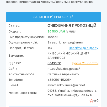
федерація/республіка білорусь/ісламська республіка іран.
ЗАПИТ (ЦІНИ) ПРОПОЗИЦІЙ
ОЧІКУВАННЯ ПРОПОЗИЦІЙ
Статус:
Бюджет:
36 500
UAH
(з ПДВ)
Вид предмету закупівлі:
Товари
Оцінка пропозицій:
За вартістю придбання
Попередній етап:
Так
Перейти до відбору
КИЇВСЬКИЙ МІСЬКИЙ ЦЕНТР
Замовник:
ЗАЙНЯТОСТІ
ЄДРПОУ:
03491091
Досьє YouControl
Сайт:
https://kie.dcz.gov.ua/
Контактна особа:
Світлана Авраменко
Телефон:
+380501452054
E-mail:
avramenko.kmcz@ukr.net
01033,
Україна
,
Київська область,
Місцезнаходження:
вул. Жилянська, будинок 47 Б
0