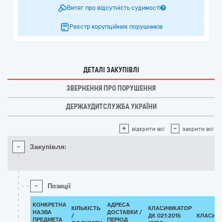
Витяг про відсутність судимості
Реєстр корупційних порушників
ДЕТАЛІ ЗАКУПІВЛІ
ЗВЕРНЕННЯ ПРО ПОРУШЕННЯ
ДЕРЖАУДИТСЛУЖБА УКРАЇНИ
+
-
відкрити всі
закрити всі
-
Закупівля:
-
Позиції
КОНКРЕТНА
АДРЕСА
КІЛЬКІСТЬ
КЛАСИФІКАТОР
НАЗВА
ДОСТАВКИ /
/
ДК 021:2015
КЛАСИФ
ПРЕДМЕТА
ПЕРІОД