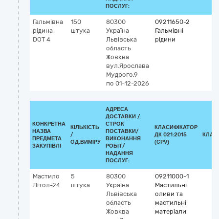
ПОСЛУГ:
Гальмівна
150
80300
09211650-2
рідина
штука
Україна
Гальмівні
DOT 4
Львівська
рідини
область
Жовква
вул.Ярослава
Мудрого,9
по 01-12-2026
АДРЕСА
ДОСТАВКИ /
КОНКРЕТНА
СТРОК
КІЛЬКІСТЬ
КЛАСИФІКАТОР
НАЗВА
ПОСТАВКИ/
/
ДК 021:2015
КЛАС
ПРЕДМЕТА
ВИКОНАННЯ
ОД.ВИМІРУ
(CPV)
ЗАКУПІВЛІ
РОБІТ/
НАДАННЯ
ПОСЛУГ:
Мастило
5
80300
09211000-1
Літол-24
штука
Україна
Мастильні
Львівська
оливи та
область
мастильні
Жовква
матеріали