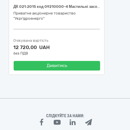
ДК 021:2015 код 09210000-4 Мастильні засоби (Мастило для філії "Дністровська ГЕС" ПрАТ "Укргідроенерго")
Приватне акціонерне товариство
"Укргідроенерго"
Очікувана вартість
12 720,00 UAH
без ПДВ
Дивитись
СЛІДКУЙТЕ ЗА НАМИ: