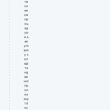
ча
сн
ик
ом
пр
оц
ед
ур
и з
ак
упі
влі
у с
кл
аді
те
нд
ер
ної
пр
оп
оз
иці
ї.d
oc