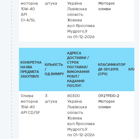
моторна
штука
Україна
Моторні
10W-40
Львівська
оливи
API
область
СІ-4/SL
Жовква
вул.Ярослава
Мудрого,9
по 01-12-2026
АДРЕСА
ДОСТАВКИ /
КОНКРЕТНА
СТРОК
КІЛЬКІСТЬ
КЛАСИФІКАТОР
НАЗВА
ПОСТАВКИ/
/
ДК 021:2015
КЛАС
ПРЕДМЕТА
ВИКОНАННЯ
ОД.ВИМІРУ
(CPV)
ЗАКУПІВЛІ
РОБІТ/
НАДАННЯ
ПОСЛУГ:
Олива
3
80300
09211100-2
моторна
штука
Україна
Моторні
15W-40
Львівська
оливи
API СD/SF
область
Жовква
вул.Ярослава
Мудрого,9
по 01-12-2026