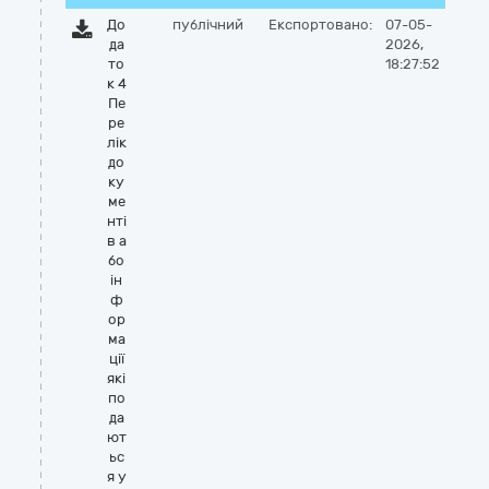
До
публічний
Експортовано:
07-05-
да
2026,
то
18:27:52
к 4
Пе
ре
лік
до
ку
ме
нті
в а
бо
ін
ф
ор
ма
ції
які
по
да
ют
ьс
я у