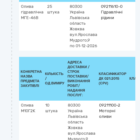
Олива
25
80300
09211610-0
гідравлічна
штука
Україна
Гідравлічні
МГЕ-46В
Львівська
рідини
область
Жовква
вул.Ярослава
Мудрого,9
по 01-12-2026
АДРЕСА
ДОСТАВКИ /
КОНКРЕТНА
СТРОК
КІЛЬКІСТЬ
КЛАСИФІКАТОР
НАЗВА
ПОСТАВКИ/
/
ДК 021:2015
КЛАС
ПРЕДМЕТА
ВИКОНАННЯ
ОД.ВИМІРУ
(CPV)
ЗАКУПІВЛІ
РОБІТ/
НАДАННЯ
ПОСЛУГ:
Олива
10
80300
09211100-2
М10Г2К
штука
Україна
Моторні
Львівська
оливи
область
Жовква
вул.Ярослава
Мудрого,9