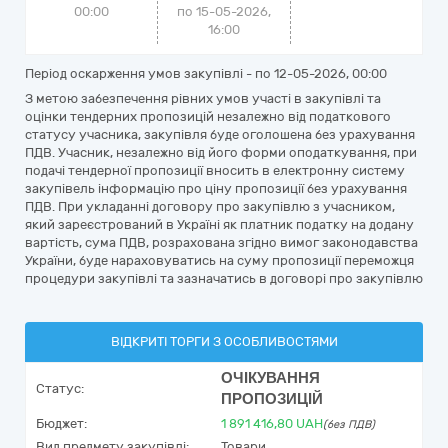
00:00
по 15-05-2026,
16:00
Період оскарження умов закупівлі - по
12-05-2026, 00:00
З метою забезпечення рівних умов участі в закупівлі та
оцінки тендерних пропозицій незалежно від податкового
статусу учасника, закупівля буде оголошена без урахування
ПДВ. Учасник, незалежно від його форми оподаткування, при
подачі тендерної пропозиції вносить в електронну систему
закупівель інформацію про ціну пропозиції без урахування
ПДВ. При укладанні договору про закупівлю з учасником,
який зареєстрований в Україні як платник податку на додану
вартість, сума ПДВ, розрахована згідно вимог законодавства
України, буде нараховуватись на суму пропозиції переможця
процедури закупівлі та зазначатись в договорі про закупівлю
ВІДКРИТІ ТОРГИ З ОСОБЛИВОСТЯМИ
ОЧІКУВАННЯ
Статус:
ПРОПОЗИЦІЙ
Бюджет:
1 891 416,80
UAH
(без ПДВ)
Вид предмету закупівлі:
Товари