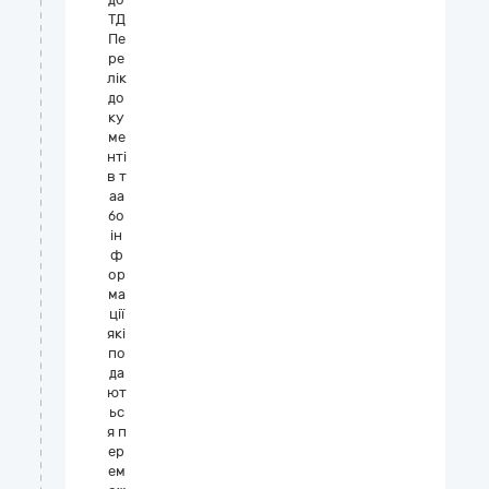
ТД
Пе
ре
лік
до
ку
ме
нті
в т
аа
бо
ін
ф
ор
ма
ції
які
по
да
ют
ьс
я п
ер
ем