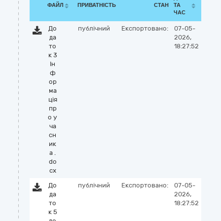
ФАЙЛ
ПРИВАТНІСТЬ
СТАН
ТА
ЧАС
До
публічний
Експортовано:
07-05-
да
2026,
то
18:27:52
к 3
Ін
ф
ор
ма
ція
пр
о у
ча
сн
ик
а .
do
cx
До
публічний
Експортовано:
07-05-
да
2026,
то
18:27:52
к 5
до