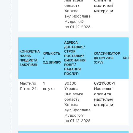
Львівська
оливи та
область
мастильні
Жовква
матеріали
вул.Ярослава
Мудрого,9
по 01-12-2026
АДРЕСА
ДОСТАВКИ /
КОНКРЕТНА
СТРОК
КІЛЬКІСТЬ
КЛАСИФІКАТОР
НАЗВА
ПОСТАВКИ/
/
ДК 021:2015
КЛАС
ПРЕДМЕТА
ВИКОНАННЯ
ОД.ВИМІРУ
(CPV)
ЗАКУПІВЛІ
РОБІТ/
НАДАННЯ
ПОСЛУГ:
Мастило
1
80300
09211000-1
Літол-24
штука
Україна
Мастильні
Львівська
оливи та
область
мастильні
Жовква
матеріали
вул.Ярослава
Мудрого,9
по 01-12-2026