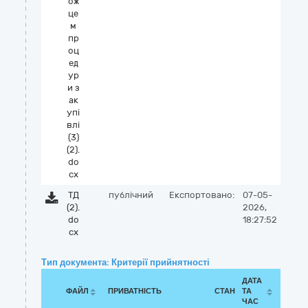
ож
це
м
пр
оц
ед
ур
и з
ак
упі
влі
(3)
(2).
do
cx
ТД
публічний
Експортовано:
07-05-
(2).
2026,
do
18:27:52
cx
Тип документа: Критерії прийнятності
ДАТА
ФАЙЛ
ПРИВАТНІСТЬ
СТАН
ТА
ЧАС