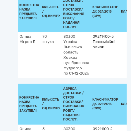
ДОСТАВКИ /
КОНКРЕТНА
СТРОК
КІЛЬКІСТЬ
КЛАСИФІКАТОР
НАЗВА
ПОСТАВКИ/
/
ДК 021:2015
КЛАС
ПРЕДМЕТА
ВИКОНАННЯ
ОД.ВИМІРУ
(CPV)
ЗАКУПІВЛІ
РОБІТ/
НАДАННЯ
ПОСЛУГ:
Олива
70
80300
09211400-5
Нігрол Л
штука
Україна
Трансмісійні
Львівська
оливи
область
Жовква
вул.Ярослава
Мудрого,9
по 01-12-2026
АДРЕСА
ДОСТАВКИ /
КОНКРЕТНА
СТРОК
КІЛЬКІСТЬ
КЛАСИФІКАТОР
НАЗВА
ПОСТАВКИ/
/
ДК 021:2015
КЛАС
ПРЕДМЕТА
ВИКОНАННЯ
ОД.ВИМІРУ
(CPV)
ЗАКУПІВЛІ
РОБІТ/
НАДАННЯ
ПОСЛУГ:
Олива
5
80300
09211100-2