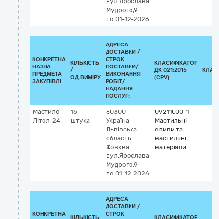
вул.Ярослава
Мудрого,9
по 01-12-2026
АДРЕСА
ДОСТАВКИ /
КОНКРЕТНА
СТРОК
КІЛЬКІСТЬ
КЛАСИФІКАТОР
НАЗВА
ПОСТАВКИ/
/
ДК 021:2015
КЛАС
ПРЕДМЕТА
ВИКОНАННЯ
ОД.ВИМІРУ
(CPV)
ЗАКУПІВЛІ
РОБІТ/
НАДАННЯ
ПОСЛУГ:
Мастило
16
80300
09211000-1
Літол-24
штука
Україна
Мастильні
Львівська
оливи та
область
мастильні
Жовква
матеріали
вул.Ярослава
Мудрого,9
по 01-12-2026
АДРЕСА
ДОСТАВКИ /
КОНКРЕТНА
СТРОК
КІЛЬКІСТЬ
КЛАСИФІКАТОР