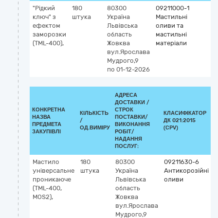
"Рідкий
180
80300
09211000-1
ключ" з
штука
Україна
Мастильні
ефектом
Львівська
оливи та
заморозки
область
мастильні
(TML-400),
Жовква
матеріали
вул.Ярослава
Мудрого,9
по 01-12-2026
АДРЕСА
ДОСТАВКИ /
КОНКРЕТНА
СТРОК
КІЛЬКІСТЬ
КЛАСИФІКАТОР
НАЗВА
ПОСТАВКИ/
/
ДК 021:2015
К
ПРЕДМЕТА
ВИКОНАННЯ
ОД.ВИМІРУ
(CPV)
ЗАКУПІВЛІ
РОБІТ/
НАДАННЯ
ПОСЛУГ:
Мастило
180
80300
09211630-6
універсальне
штука
Україна
Антикорозійні
проникаюче
Львівська
оливи
(TML-400,
область
МOS2),
Жовква
вул.Ярослава
Мудрого,9