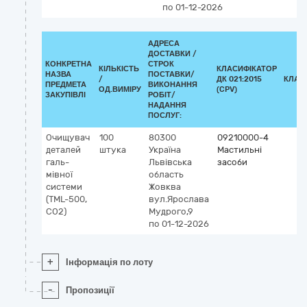
по 01-12-2026
АДРЕСА
ДОСТАВКИ /
КОНКРЕТНА
СТРОК
КІЛЬКІСТЬ
КЛАСИФІКАТОР
НАЗВА
ПОСТАВКИ/
/
ДК 021:2015
КЛАС
ПРЕДМЕТА
ВИКОНАННЯ
ОД.ВИМІРУ
(CPV)
ЗАКУПІВЛІ
РОБІТ/
НАДАННЯ
ПОСЛУГ:
Очищувач
100
80300
09210000-4
деталей
штука
Україна
Мастильні
галь-
Львівська
засоби
мівної
область
системи
Жовква
(TML-500,
вул.Ярослава
CO2)
Мудрого,9
по 01-12-2026
+
Інформація по лоту
-
Пропозиції