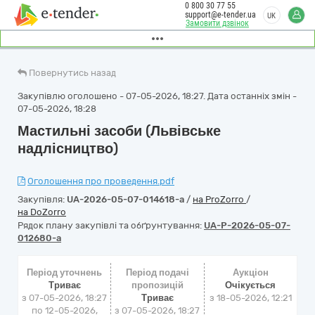
0 800 30 77 55
support@e-tender.ua
UK
Замовити дзвінок
Повернутись назад
Закупівлю оголошено - 07-05-2026, 18:27. Дата останніх змін -
07-05-2026, 18:28
Мастильні засоби (Львівське
надлісництво)
Оголошення про проведення.pdf
Закупівля:
UA-2026-05-07-014618-a
/
на ProZorro
/
на DoZorro
Рядок плану закупівлі та обґрунтування:
UA-P-2026-05-07-
012680-a
Період уточнень
Період подачі
Аукціон
Триває
пропозицій
Очікується
з 07-05-2026, 18:27
Триває
з
18-05-2026, 12:21
по 12-05-2026,
з 07-05-2026, 18:27