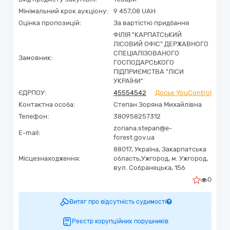
Мінімальний крок аукціону:
9 457,08 UAH
Оцінка пропозицій:
За вартістю придбання
ФІЛІЯ "КАРПАТСЬКИЙ
ЛІСОВИЙ ОФІС" ДЕРЖАВНОГО
СПЕЦІАЛІЗОВАНОГО
Замовник:
ГОСПОДАРСЬКОГО
ПІДПРИЄМСТВА "ЛІСИ
УКРАЇНИ"
ЄДРПОУ:
45554542
Досьє YouControl
Контактна особа:
Степан Зоряна Михайлівна
Телефон:
380958257312
zoriana.stepan@e-
E-mail:
forest.gov.ua
88017,
Україна
,
Закарпатська
Місцезнаходження:
область,
Ужгород,
м. Ужгород,
вул. Собранецька, 156
0
Витяг про відсутність судимості
Реєстр корупційних порушників