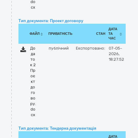
do
cx
Тип документа: Проект договору
ДАТА
ФАЙЛ
ПРИВАТНІСТЬ
СТАН
ТА
ЧАС
До
публічний
Експортовано:
07-05-
да
2026,
то
18:27:52
к 2
Пр
оє
кт
до
го
во
ру.
do
cx
Тип документа: Тендерна документація
ДАТА