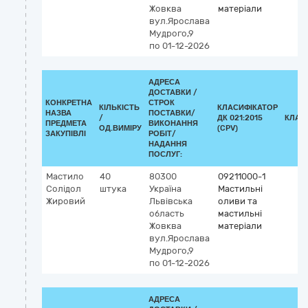
Жовква
матеріали
вул.Ярослава
Мудрого,9
по 01-12-2026
АДРЕСА
ДОСТАВКИ /
КОНКРЕТНА
СТРОК
КІЛЬКІСТЬ
КЛАСИФІКАТОР
НАЗВА
ПОСТАВКИ/
/
ДК 021:2015
КЛАС
ПРЕДМЕТА
ВИКОНАННЯ
ОД.ВИМІРУ
(CPV)
ЗАКУПІВЛІ
РОБІТ/
НАДАННЯ
ПОСЛУГ:
Мастило
40
80300
09211000-1
Солідол
штука
Україна
Мастильні
Жировий
Львівська
оливи та
область
мастильні
Жовква
матеріали
вул.Ярослава
Мудрого,9
по 01-12-2026
АДРЕСА