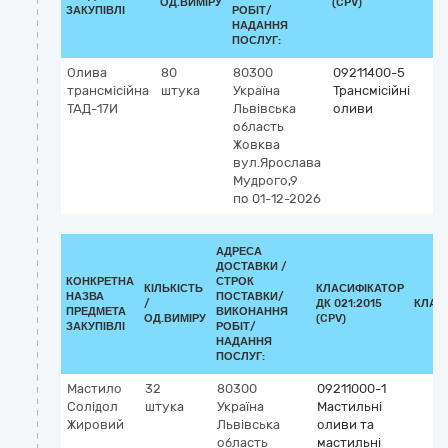
ОД.ВИМІРУ
(CPV)
ЗАКУПІВЛІ
РОБІТ/
НАДАННЯ
ПОСЛУГ:
Олива
80
80300
09211400-5
трансмісійна
штука
Україна
Трансмісійні
ТАД-17И
Львівська
оливи
область
Жовква
вул.Ярослава
Мудрого,9
по 01-12-2026
АДРЕСА
ДОСТАВКИ /
КОНКРЕТНА
СТРОК
КІЛЬКІСТЬ
КЛАСИФІКАТОР
НАЗВА
ПОСТАВКИ/
/
ДК 021:2015
КЛАС
ПРЕДМЕТА
ВИКОНАННЯ
ОД.ВИМІРУ
(CPV)
ЗАКУПІВЛІ
РОБІТ/
НАДАННЯ
ПОСЛУГ:
Мастило
32
80300
09211000-1
Солідол
штука
Україна
Мастильні
Жировий
Львівська
оливи та
область
мастильні