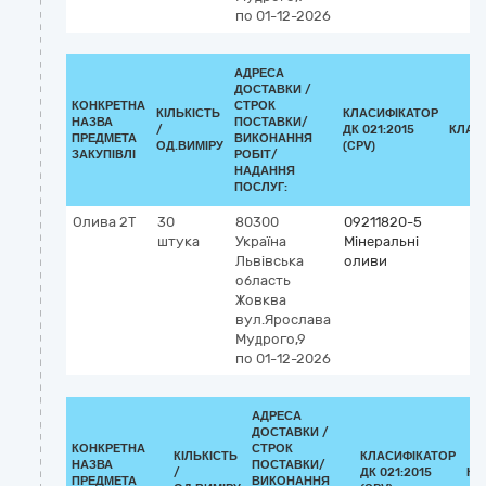
по 01-12-2026
АДРЕСА
ДОСТАВКИ /
КОНКРЕТНА
СТРОК
КІЛЬКІСТЬ
КЛАСИФІКАТОР
НАЗВА
ПОСТАВКИ/
/
ДК 021:2015
КЛАС
ПРЕДМЕТА
ВИКОНАННЯ
ОД.ВИМІРУ
(CPV)
ЗАКУПІВЛІ
РОБІТ/
НАДАННЯ
ПОСЛУГ:
Олива 2Т
30
80300
09211820-5
штука
Україна
Мінеральні
Львівська
оливи
область
Жовква
вул.Ярослава
Мудрого,9
по 01-12-2026
АДРЕСА
ДОСТАВКИ /
КОНКРЕТНА
СТРОК
КІЛЬКІСТЬ
КЛАСИФІКАТОР
НАЗВА
ПОСТАВКИ/
/
ДК 021:2015
КЛ
ПРЕДМЕТА
ВИКОНАННЯ