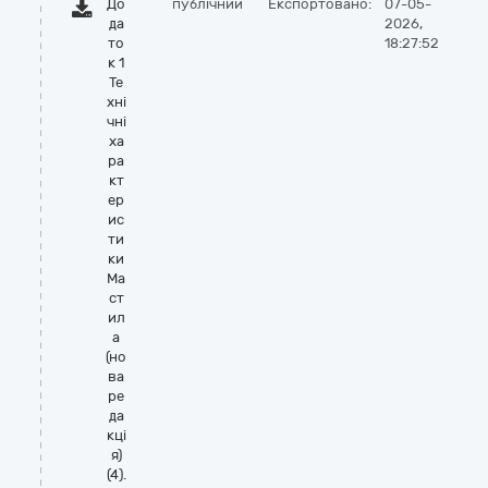
До
публічний
Експортовано:
07-05-
да
2026,
то
18:27:52
к 1
Те
хні
чні
ха
ра
кт
ер
ис
ти
ки
Ма
ст
ил
а
(но
ва
ре
да
кці
я)
(4).