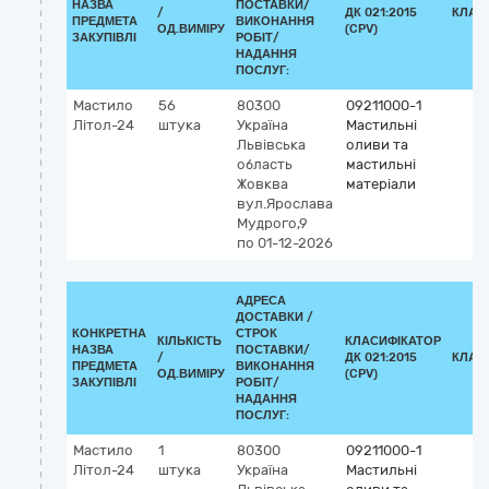
НАЗВА
ПОСТАВКИ/
/
ДК 021:2015
КЛАС
ПРЕДМЕТА
ВИКОНАННЯ
ОД.ВИМІРУ
(CPV)
ЗАКУПІВЛІ
РОБІТ/
НАДАННЯ
ПОСЛУГ:
Мастило
56
80300
09211000-1
Літол-24
штука
Україна
Мастильні
Львівська
оливи та
область
мастильні
Жовква
матеріали
вул.Ярослава
Мудрого,9
по 01-12-2026
АДРЕСА
ДОСТАВКИ /
КОНКРЕТНА
СТРОК
КІЛЬКІСТЬ
КЛАСИФІКАТОР
НАЗВА
ПОСТАВКИ/
/
ДК 021:2015
КЛАС
ПРЕДМЕТА
ВИКОНАННЯ
ОД.ВИМІРУ
(CPV)
ЗАКУПІВЛІ
РОБІТ/
НАДАННЯ
ПОСЛУГ:
Мастило
1
80300
09211000-1
Літол-24
штука
Україна
Мастильні