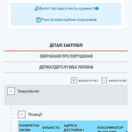
Витяг про відсутність судимості
Реєстр корупційних порушників
ДЕТАЛІ ЗАКУПІВЛІ
ЗВЕРНЕННЯ ПРО ПОРУШЕННЯ
ДЕРЖАУДИТСЛУЖБА УКРАЇНИ
+
-
відкрити всі
закрити всі
-
Закупівля:
-
Позиції
КОНКРЕТНА
АДРЕСА
КІЛЬКІСТЬ
КЛАСИФІКАТОР
НАЗВА
ДОСТАВКИ /