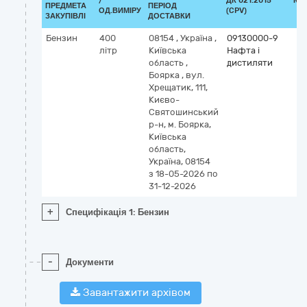
/
ДК 021:2015
КЛ
ПРЕДМЕТА
ПЕРІОД
ОД.ВИМІРУ
(CPV)
ЗАКУПІВЛІ
ДОСТАВКИ
Бензин
400
08154
,
Україна
,
09130000-9
літр
Київська
Нафта і
область
,
дистиляти
Боярка
,
вул.
Хрещатик, 111,
Києво-
Святошинський
р-н, м. Боярка,
Київська
область,
Україна, 08154
з 18-05-2026
по
31-12-2026
+
Специфікація 1: Бензин
-
Документи
Завантажити архівом