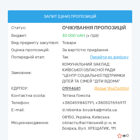
ЗАПИТ (ЦІНИ) ПРОПОЗИЦІЙ
ОЧІКУВАННЯ ПРОПОЗИЦІЙ
Статус:
Бюджет:
30 000
UAH
(з ПДВ)
Вид предмету закупівлі:
Товари
Оцінка пропозицій:
За вартістю придбання
Попередній етап:
Так
Перейти до відбору
КОМУНАЛЬНИЙ ЗАКЛАД
КИЇВСЬКОЇ ОБЛАСНОЇ РАДИ
Замовник:
"ЦЕНТР СОЦІАЛЬНОЇ ПІДТРИМКИ
ДІТЕЙ ТА СІМЕЙ "ДІТИ ВДОМА"
ЄДРПОУ:
01994681
Досьє YouControl
Контактна особа:
Тетяна Гомола
Телефон:
+380459840791, +380507696917
E-mail:
d.rebenka-boyarka@meta.ua
08150,
Україна
,
Київська
Місцезнаходження:
область,
Фастівський р-н, м.
Боярка,
Вул. ХРЕЩАТИК, 111
0