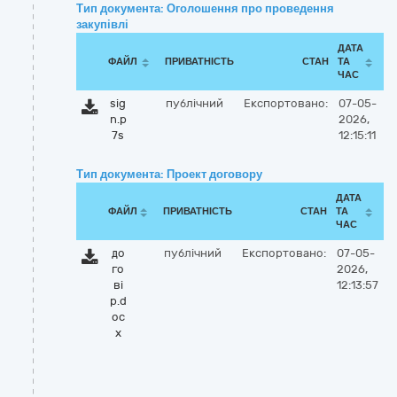
Тип документа: Оголошення про проведення
закупівлі
ДАТА
ФАЙЛ
ПРИВАТНІСТЬ
СТАН
ТА
ЧАС
sig
публічний
Експортовано:
07-05-
n.p
2026,
7s
12:15:11
Тип документа: Проект договору
ДАТА
ФАЙЛ
ПРИВАТНІСТЬ
СТАН
ТА
ЧАС
до
публічний
Експортовано:
07-05-
го
2026,
ві
12:13:57
р.d
oc
x