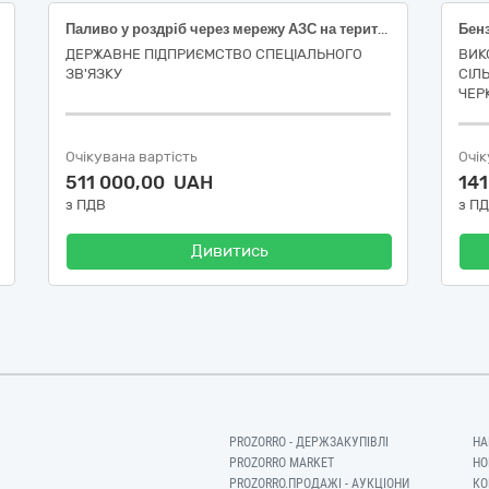
Паливо у роздріб через мережу АЗС на території України, для потреб ДПСЗ (Черкаський ОВСЗ)
ДЕРЖАВНЕ ПІДПРИЄМСТВО СПЕЦІАЛЬНОГО
ВИК
ЗВ'ЯЗКУ
СІЛ
ЧЕР
Очікувана вартість
Очік
511 000,00 UAH
14
з ПДВ
з П
Дивитись
PROZORRO - ДЕРЖЗАКУПІВЛІ
НА
PROZORRO MARKET
НО
PROZORRO.ПРОДАЖІ - АУКЦІОНИ
КО