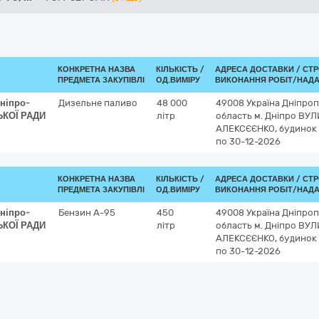
КОНКРЕТНА НАЗВА
КІЛЬКІСТЬ /
АДРЕСА ДОСТАВКИ /
СТР
ПРЕДМЕТА ЗАКУПІВЛІ
ОД.ВИМІРУ
ВИКОНАННЯ РОБІТ/НАДА
і­про­
Дизельне паливо
48 000
49008
Україна
Дніпроп
СЬКОЇ РАДИ
літр
область
м. Дніпро
ВУЛ
АЛЕКСЄЄНКО, будинок 
по 30-12-2026
КОНКРЕТНА НАЗВА
КІЛЬКІСТЬ /
АДРЕСА ДОСТАВКИ /
СТР
ПРЕДМЕТА ЗАКУПІВЛІ
ОД.ВИМІРУ
ВИКОНАННЯ РОБІТ/НАДА
і­про­
Бензин А-95
450
49008
Україна
Дніпроп
СЬКОЇ РАДИ
літр
область
м. Дніпро
ВУЛ
АЛЕКСЄЄНКО, будинок 
по 30-12-2026