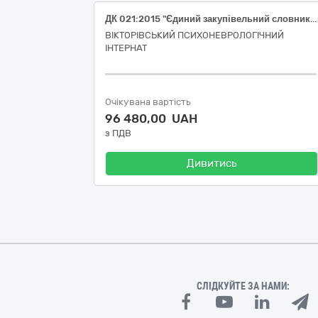
ДК 021:2015 "Єдиний закупівельний словник"-09130000-9-Нафта і дистиляти(бензин А-95; дизельне паливо).
ВІКТОРІВСЬКИЙ ПСИХОНЕВРОЛОГІЧНИЙ
ІНТЕРНАТ
Очікувана вартість
96 480,00 UAH
з ПДВ
Дивитись
СЛІДКУЙТЕ ЗА НАМИ: