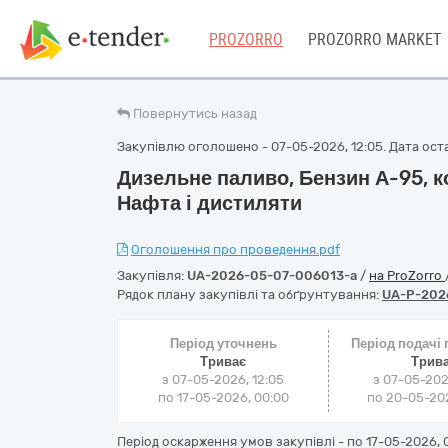
PROZORRO
PROZORRO MARKET
Повернутись назад
Закупівлю оголошено - 07-05-2026, 12:05. Дата оста
Дизельне паливо, Бензин А-95, к
Нафта і дистиляти
Оголошення про проведення.pdf
Закупівля:
UA-2026-05-07-006013-a
/
на ProZorro
Рядок плану закупівлі та обґрунтування:
UA-P-202
Період уточнень
Період подачі
Триває
Трив
з 07-05-2026, 12:05
з 07-05-202
по 17-05-2026, 00:00
по 20-05-202
Період оскарження умов закупівлі - по
17-05-2026, 