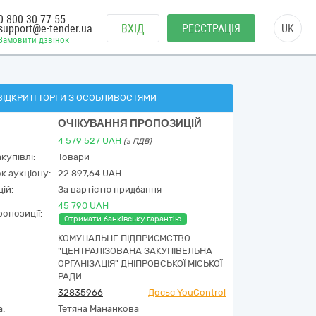
0 800 30 77 55
support@e-tender.ua
ВХІД
РЕЄСТРАЦІЯ
UK
Замовити дзвінок
ВІДКРИТІ ТОРГИ З ОСОБЛИВОСТЯМИ
ОЧІКУВАННЯ ПРОПОЗИЦІЙ
4 579 527
UAH
(з ПДВ)
купівлі:
Товари
к аукціону:
22 897,64 UAH
ій:
За вартістю придбання
45 790 UAH
опозиції:
Отримати банківську гарантію
КОМУНАЛЬНЕ ПІДПРИЄМСТВО
"ЦЕНТРАЛІЗОВАНА ЗАКУПІВЕЛЬНА
ОРГАНІЗАЦІЯ" ДНІПРОВСЬКОЇ МІСЬКОЇ
РАДИ
32835966
Досьє YouControl
а:
Тетяна Мананкова