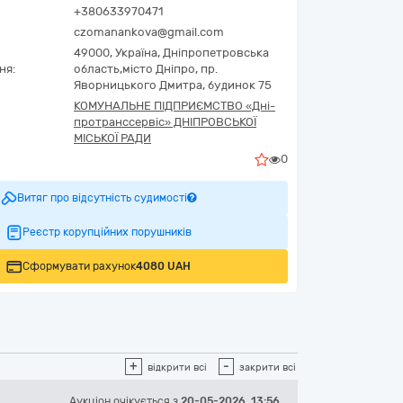
+380633970471
czomanankova@gmail.com
49000,
Україна
,
Дніпропетровська
ня:
область,
місто Дніпро,
пр.
Яворницького Дмитра, будинок 75
КОМУНАЛЬНЕ ПІДПРИЄМСТВО «Дні­
про­транс­сер­віс» ДНІПРОВСЬКОЇ
МІСЬКОЇ РАДИ
0
Витяг про відсутність судимості
Реєстр корупційних порушників
Сформувати рахунок
4080 UAH
+
-
відкрити всі
закрити всі
Аукціон
очікується
з
20-05-2026, 13:56