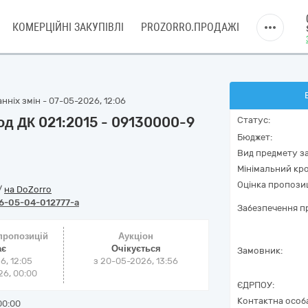
КОМЕРЦІЙНІ ЗАКУПІВЛІ
PROZORRO.ПРОДАЖІ
нніх змін - 07-05-2026, 12:06
од ДК 021:2015 - 09130000-9
Статус:
Бюджет:
Вид предмету за
Мінімальний кро
Оцінка пропозиц
/
на DoZorro
6-05-04-012777-a
Забезпечення пр
 пропозицій
Аукціон
ає
Очікується
Замовник:
6, 12:05
з
20-05-2026, 13:56
6, 00:00
ЄДРПОУ:
Контактна особ
00:00