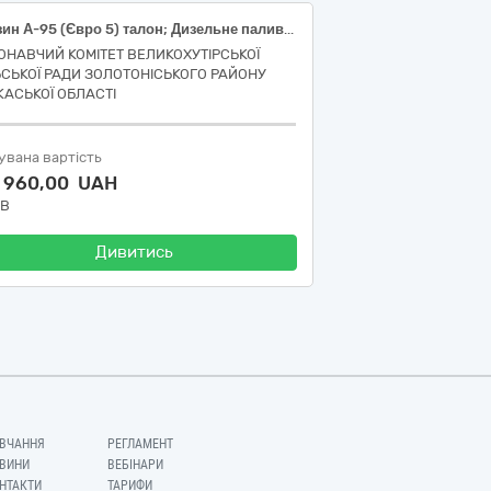
Бензин А-95 (Євро 5) талон; Дизельне паливо (Євро 5) талон
ОНАВЧИЙ КОМІТЕТ ВЕЛИКОХУТІРСЬКОЇ
ЬСЬКОЇ РАДИ ЗОЛОТОНІСЬКОГО РАЙОНУ
КАСЬКОЇ ОБЛАСТІ
увана вартість
1 960,00 UAH
ДВ
Дивитись
ВЧАННЯ
РЕГЛАМЕНТ
ВИНИ
ВЕБІНАРИ
НТАКТИ
ТАРИФИ