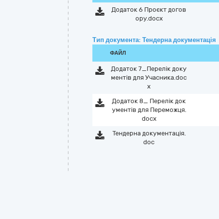
Додаток 6 Проєкт догов
ору.docx
Тип документа: Тендерна документація
ФАЙЛ
Додаток 7_Перелік доку
ментів для Учасника.doc
x
Додаток 8_ Перелік док
ументів для Переможця.
docx
Тендерна документація.
doc