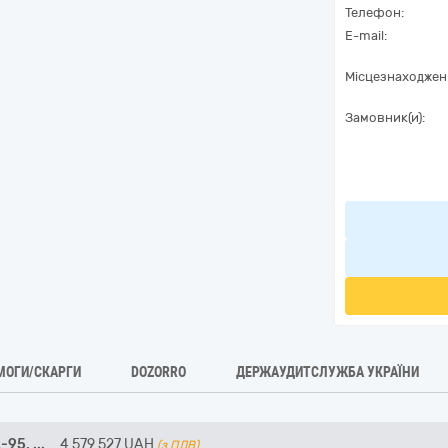
Телефон:
E-mail:
Місцезнаходжен
Замовник(и):
МОГИ/СКАРГИ
DOZORRO
ДЕРЖАУДИТСЛУЖБА УКРАЇНИ
А-95,
...
4 579 527
UAH
(з ПДВ)