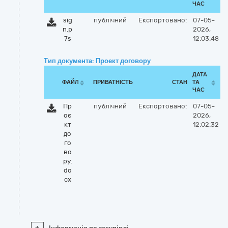
ЧАС
sig
публічний
Експортовано:
07-05-
n.p
2026,
7s
12:03:48
Тип документа: Проект договору
ДАТА
ФАЙЛ
ПРИВАТНІСТЬ
СТАН
ТА
ЧАС
Пр
публічний
Експортовано:
07-05-
оє
2026,
кт
12:02:32
до
го
во
ру.
do
cx