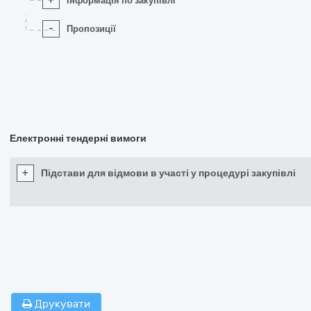
+
Інформація по закупівлі
-
Пропозиції
Електронні тендерні вимоги
+
Підстави для відмови в участі у процедурі закупівлі
Друкувати