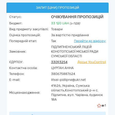
ЗАПИТ (ЦІНИ) ПРОПОЗИЦІЙ
ОЧІКУВАННЯ ПРОПОЗИЦІЙ
Статус:
Бюджет:
33 120
UAH
(з ПДВ)
Вид предмету закупівлі:
Товари
Оцінка пропозицій:
За вартістю придбання
Попередній етап:
Так
Перейти до відбору
ПІДЛИПНЕНСЬКИЙ ЛІЦЕЙ
Замовник:
КОНОТОПСЬКОЇ МІСЬКОЇ РАДИ
СУМСЬКОЇ ОБЛАСТІ
ЄДРПОУ:
33093254
Досьє YouControl
Контактна особа:
ЦУРГАН АННА
Телефон:
380675887624
E-mail:
litsei-pidlipne@ukr.net
41626,
Україна
,
Сумська
область,
Конотопський р-н с.
Місцезнаходження:
Підлипне,
вул. Чарівна, будинок
18А
1