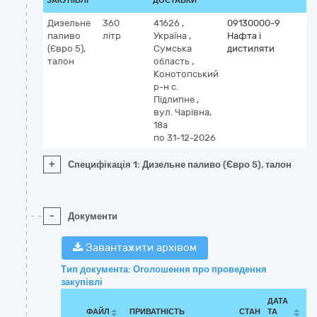
ЗАКУПІВЛІ
ДОСТАВКИ
Дизельне
360
41626
,
09130000-9
паливо
літр
Україна
,
Нафта і
(Євро 5),
Сумська
дистиляти
талон
область
,
Конотопський
р-н с.
Підлипне
,
вул. Чарівна,
18а
по 31-12-2026
+
Специфікація 1: Дизельне паливо (Євро 5), талон
-
Документи
Завантажити архівом
Тип документа: Оголошення про проведення
закупівлі
ДАТА
ФАЙЛ
ПРИВАТНІСТЬ
СТАН
ТА