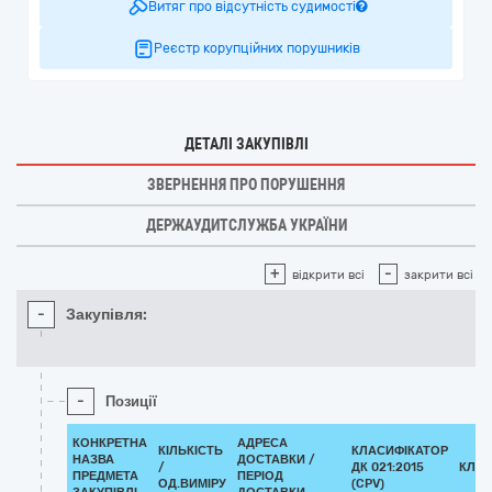
Витяг про відсутність судимості
Реєстр корупційних порушників
ДЕТАЛІ ЗАКУПІВЛІ
ЗВЕРНЕННЯ ПРО ПОРУШЕННЯ
ДЕРЖАУДИТСЛУЖБА УКРАЇНИ
+
-
відкрити всі
закрити всі
-
Закупівля:
-
Позиції
КОНКРЕТНА
АДРЕСА
КІЛЬКІСТЬ
КЛАСИФІКАТОР
НАЗВА
ДОСТАВКИ /
/
ДК 021:2015
КЛАС
ПРЕДМЕТА
ПЕРІОД
ОД.ВИМІРУ
(CPV)