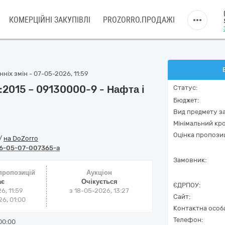
КОМЕРЦІЙНІ ЗАКУПІВЛІ
PROZORRO.ПРОДАЖІ
ніх змін - 07-05-2026, 11:59
:2015 – 09130000-9 - Нафта і
Статус:
Бюджет:
Вид предмету за
Мінімальний кро
Оцінка пропозиц
/
на DoZorro
6-05-07-007365-a
Замовник:
 пропозицій
Аукціон
ає
Очікується
ЄДРПОУ:
6, 11:59
з
18-05-2026, 13:27
Сайт:
6, 01:00
Контактна особ
Телефон:
00:00