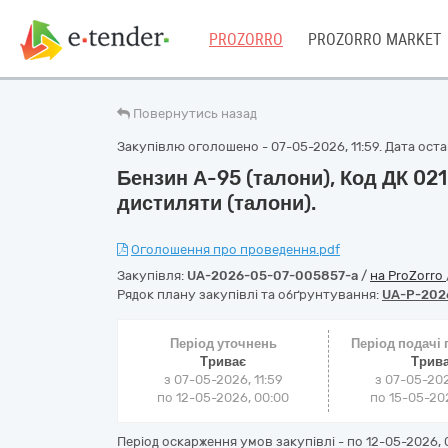
PROZORRO
PROZORRO MARKET
Повернутись назад
Закупівлю оголошено - 07-05-2026, 11:59. Дата остан
Бензин А-95 (талони), Код ДК 021
дистиляти (талони).
Оголошення про проведення.pdf
Закупівля:
UA-2026-05-07-005857-a
/
на ProZorro
Рядок плану закупівлі та обґрунтування:
UA-P-202
Період уточнень
Період подачі
Триває
Трив
з 07-05-2026, 11:59
з 07-05-202
по 12-05-2026, 00:00
по 15-05-202
Період оскарження умов закупівлі - по
12-05-2026, 