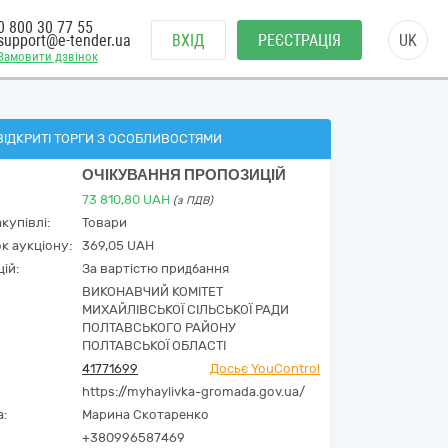
0 800 30 77 55
support@e-tender.ua
ВХІД
РЕЄСТРАЦІЯ
UK
Замовити дзвінок
ВІДКРИТІ ТОРГИ З ОСОБЛИВОСТЯМИ
ОЧІКУВАННЯ ПРОПОЗИЦІЙ
73 810,80
UAH
(з ПДВ)
купівлі:
Товари
к аукціону:
369,05 UAH
ій:
За вартістю придбання
ВИКОНАВЧИЙ КОМІТЕТ
МИХАЙЛІВСЬКОЇ СІЛЬСЬКОЇ РАДИ
ПОЛТАВСЬКОГО РАЙОНУ
ПОЛТАВСЬКОЇ ОБЛАСТІ
41771699
Досьє YouControl
https://myhaylivka-gromada.gov.ua/
а:
Марина Скотаренко
+380996587469