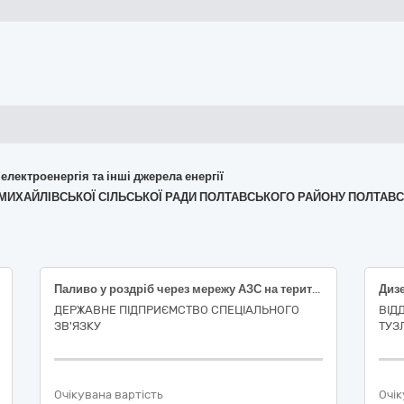
 електроенергія та інші джерела енергії
ЕТ МИХАЙЛІВСЬКОЇ СІЛЬСЬКОЇ РАДИ ПОЛТАВСЬКОГО РАЙОНУ ПОЛТАВС
Паливо у роздріб через мережу АЗС на території України, для потреб ДПСЗ (Тернопільський ОВСЗ)
Диз
ДЕРЖАВНЕ ПІДПРИЄМСТВО СПЕЦІАЛЬНОГО
ВІДД
ЗВ'ЯЗКУ
ТУЗ
Очікувана вартість
Очік