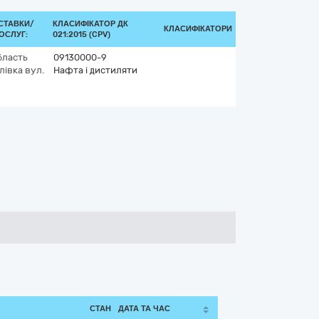
СТАВКИ/
КЛАСИФІКАТОР ДК
КЛАСИФІКАТОРИ
ОСЛУГ:
021:2015 (CPV)
бласть
09130000-9
лівка вул.
Нафта і дистиляти
СТАН
ДАТА ТА ЧАС