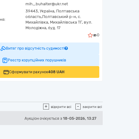
mih_buhalter@ukr.net
39443,
Україна
,
Полтавська
область,
Полтавський р-н, с.
ня:
Михайлівка, Михайлівська ТГ,
вул.
Молодіжна, буд. 17
0
Витяг про відсутність судимості
Реєстр корупційних порушників
Сформувати рахунок
408 UAH
+
-
відкрити всі
закрити всі
Аукціон
очікується
з
18-05-2026, 13:27