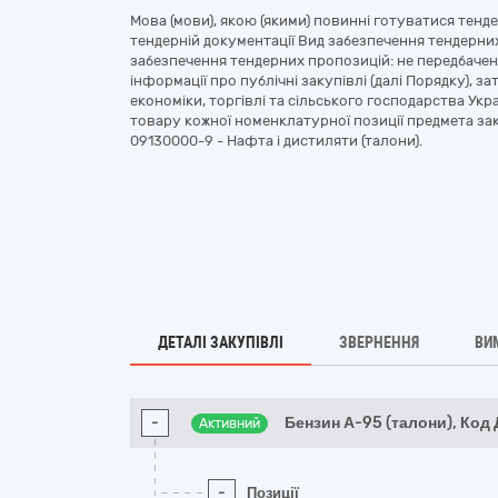
Мова (мови), якою (якими) повинні готуватися тенде
тендерній документації Вид забезпечення тендерни
забезпечення тендерних пропозицій: не передбаче
інформації про публічні закупівлі (далі Порядку), 
економіки, торгівлі та сільського господарства Укра
товару кожної номенклатурної позиції предмета заку
09130000-9 - Нафта і дистиляти (талони).
ДЕТАЛІ ЗАКУПІВЛІ
ЗВЕРНЕННЯ
ВИ
-
Бензин А-95 (талони), Код 
Активний
-
Позиції