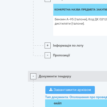
КОНКРЕТНА НАЗВА ПРЕДМЕТА ЗАКУПІ
Бензин А-95 (талони), Код ДК 021:
дистиляти (талони).
+
Інформація по лоту
-
Пропозиції
-
Документи тендеру
Завантажити архівом
Тип документа: Оголошення про провед
ФАЙЛ