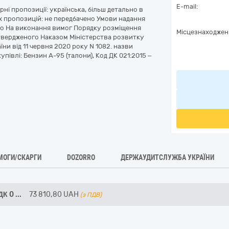
E-mail:
рні пропозиції: українська, більш детально в
х пропозицій: не передбачено Умови надання
но На виконання вимог Порядку розміщення
Місцезнаходжен
затвердженого Наказом Міністерства розвитку
їни від 11 червня 2020 року N 1082. назви
півлі: Бензин А-95 (талони), Код ДК 021:2015 –
МОГИ/СКАРГИ
DOZORRO
ДЕРЖАУДИТСЛУЖБА УКРАЇНИ
ДК 0
...
73 810,80
UAH
(з ПДВ)