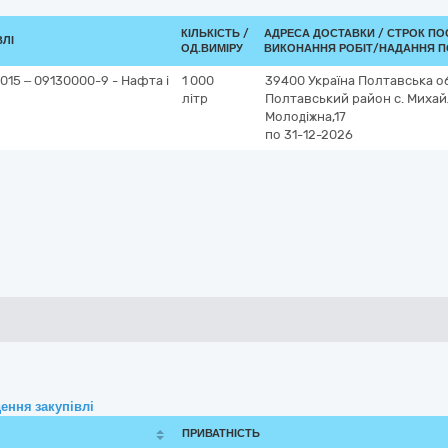
КІЛЬКІСТЬ /
АДРЕСА ДОСТАВКИ /
СТРОК ПО
ВЛІ
ОД.ВИМІРУ
ВИКОНАННЯ РОБІТ/НАДАННЯ П
2015 – 09130000-9 - Нафта і
1 000
39400
Україна
Полтавська о
літр
Полтавський район
с. Михай
Молодіжна,17
по 31-12-2026
ення закупівлі
ПРИВАТНІСТЬ