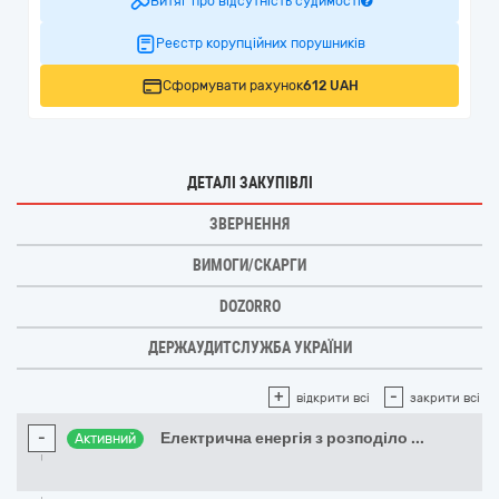
Витяг про відсутність судимості
Реєстр корупційних порушників
Сформувати рахунок
612 UAH
ДЕТАЛІ ЗАКУПІВЛІ
ЗВЕРНЕННЯ
ВИМОГИ/СКАРГИ
DOZORRO
ДЕРЖАУДИТСЛУЖБА УКРАЇНИ
+
-
відкрити всі
закрити всі
-
Електрична енергія з розподіло
...
Активний