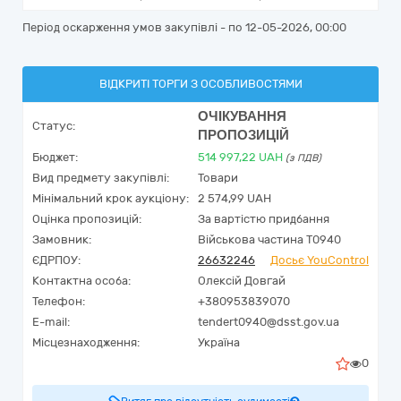
Період оскарження умов закупівлі - по
12-05-2026, 00:00
ВІДКРИТІ ТОРГИ З ОСОБЛИВОСТЯМИ
ОЧІКУВАННЯ
Статус:
ПРОПОЗИЦІЙ
Бюджет:
514 997,22
UAH
(з ПДВ)
Вид предмету закупівлі:
Товари
Мінімальний крок аукціону:
2 574,99 UAH
Оцінка пропозицій:
За вартістю придбання
Замовник:
Військова частина Т0940
ЄДРПОУ:
26632246
Досьє YouControl
Контактна особа:
Олексій Довгай
Телефон:
+380953839070
E-mail:
tendert0940@dsst.gov.ua
Місцезнаходження:
Україна
0