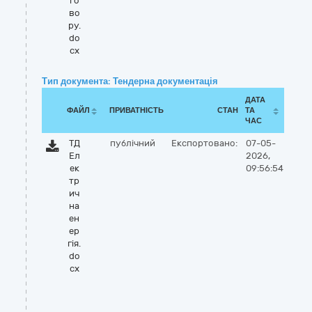
го
во
ру.
do
cx
Тип документа: Тендерна документація
ДАТА
ФАЙЛ
ПРИВАТНІСТЬ
СТАН
ТА
ЧАС
ТД
публічний
Експортовано:
07-05-
Ел
2026,
ек
09:56:54
тр
ич
на
ен
ер
гія.
do
cx