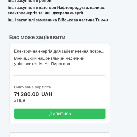
Інші закупівлі в регіоні
Інші закупівлі в категорії Нафтопродукти, паливо,
електроенергія та інші джерела енергії
Інші закупівлі замовника Військова частина Т0940
Вас може зацікавити
Електрична енергія для забезпечення потреб електроустановок (гуртожитку)
Вінницький національний медичний
університет ім. М.І. Пирогова
Очікувана вартість
71 280,00 UAH
з ПДВ
Дивитись