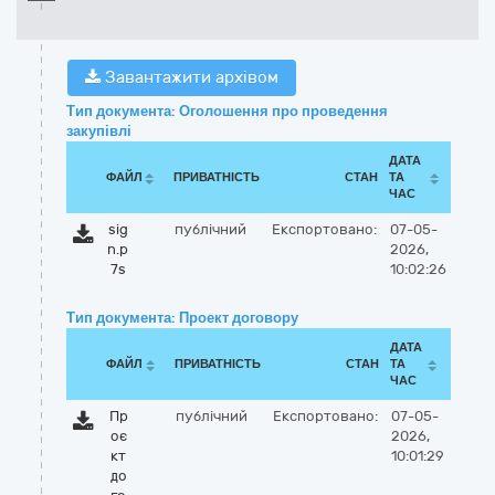
Завантажити архівом
Тип документа: Оголошення про проведення
закупівлі
ДАТА
ФАЙЛ
ПРИВАТНІСТЬ
СТАН
ТА
ЧАС
sig
публічний
Експортовано:
07-05-
n.p
2026,
7s
10:02:26
Тип документа: Проект договору
ДАТА
ФАЙЛ
ПРИВАТНІСТЬ
СТАН
ТА
ЧАС
Пр
публічний
Експортовано:
07-05-
оє
2026,
кт
10:01:29
до