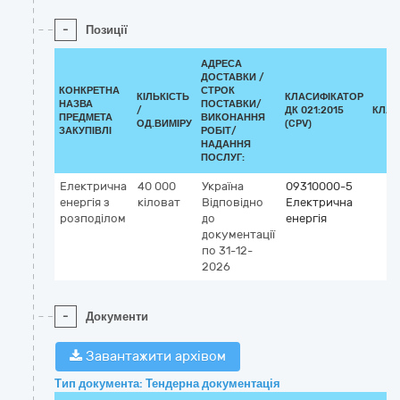
-
Позиції
АДРЕСА
ДОСТАВКИ /
КОНКРЕТНА
СТРОК
КІЛЬКІСТЬ
КЛАСИФІКАТОР
НАЗВА
ПОСТАВКИ/
/
ДК 021:2015
КЛАС
ПРЕДМЕТА
ВИКОНАННЯ
ОД.ВИМІРУ
(CPV)
ЗАКУПІВЛІ
РОБІТ/
НАДАННЯ
ПОСЛУГ:
Електрична
40 000
Україна
09310000-5
енергія з
кіловат
Відповідно
Електрична
розподілом
до
енергія
документації
по 31-12-
2026
-
Документи
Завантажити архівом
Тип документа: Тендерна документація