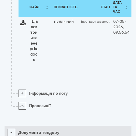
ДАТА
ФАЙЛ
ПРИВАТНІСТЬ
СТАН
ТА
ЧАС
ТД Е
публічний
Експортовано:
07-05-
лек
2026,
три
09:56:54
чна
ене
ргія.
doc
x
+
Інформація по лоту
-
Пропозиції
-
Документи тендеру