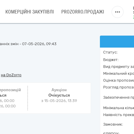
КОМЕРЦІЙНІ ЗАКУПІВЛІ
PROZORRO.ПРОДАЖІ
нніх змін - 07-05-2026, 09:43
Статус:
Бюджет:
Вид предмету за
Мінімальний кро
/
на DoZorro
Оцінка пропозиц
Розгляд пропоз
 пропозицій
Аукціон
ться
Очікується
Забезпечення пр
6, 00:00
з
15-05-2026, 13:39
6, 00:00
Мінімальна кіль
Наявність прекв
Замовник:
ЄДРПОУ: