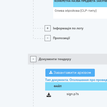
КОНКРЕТНА НАЗВА ПРЕДМЕТА ЗАКУПІ
Олива збройова (СLP-типу)
+
Інформація по лоту
-
Пропозиції
-
Документи тендеру
Завантажити архівом
Тип документа: Оголошення про провед
ФАЙЛ
sign.p7s