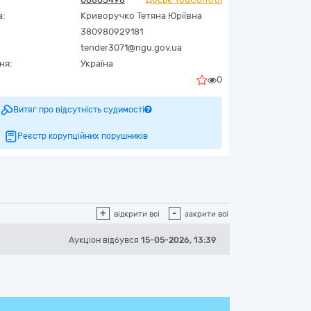
а:
Криворучко Тетяна Юріївна
380980929181
tender3071@ngu.gov.ua
ня:
Україна
0
Витяг про відсутність судимості
Реєстр корупційних порушників
+
-
відкрити всі
закрити всі
Аукціон відбувся
15-05-2026, 13:39