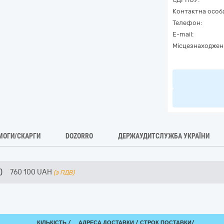
Контактна особ
Телефон:
E-mail:
Місцезнаходжен
МОГИ/СКАРГИ
DOZORRO
ДЕРЖАУДИТСЛУЖБА УКРАЇНИ
)
760 100
UAH
(з ПДВ)
КІЛЬКІСТЬ /
АДРЕСА ДОСТАВКИ /
СТРОК ПОСТАВКИ/