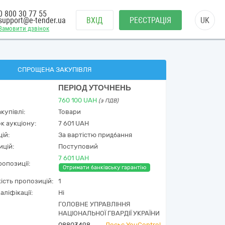
0 800 30 77 55
support@e-tender.ua
ВХІД
РЕЄСТРАЦІЯ
UK
Замовити дзвінок
СПРОЩЕНА ЗАКУПІВЛЯ
ПЕРІОД УТОЧНЕНЬ
760 100
UAH
(з ПДВ)
купівлі:
Товари
к аукціону:
7 601 UAH
ій:
За вартістю придбання
ицій:
Поступовий
7 601 UAH
опозиції:
Отримати банківську гарантію
кість пропозицій:
1
аліфікації:
Ні
ГОЛОВНЕ УПРАВЛІННЯ
НАЦІОНАЛЬНОЇ ГВАРДІЇ УКРАЇНИ
08803498
Досьє YouControl