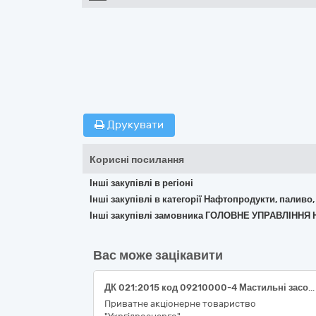
Друкувати
Корисні посилання
Інші закупівлі в регіоні
Інші закупівлі в категорії Нафтопродукти, паливо,
Інші закупівлі замовника ГОЛОВНЕ УПРАВЛІННЯ
Вас може зацікавити
ДК 021:2015 код 09210000-4 Мастильні засоби (Мастило для філії "Дністровська ГЕС" ПрАТ "Укргідроенерго")
Приватне акціонерне товариство