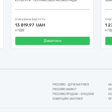
КУЛЬТУРИ" ПОЛТАВСЬКОЇ МІСЬКОЇ РАДИ
ЗБА
Очікувана вартість
Очік
13 819,97 UAH
1 2
з ПДВ
з П
Дивитись
PROZORRO - ДЕРЖЗАКУПІВЛІ
НА
PROZORRO MARKET
НО
PROZORRO.ПРОДАЖІ - АУКЦІОНИ
КО
КОМЕРЦІЙНІ ЗАКУПІВЛІ
ПР