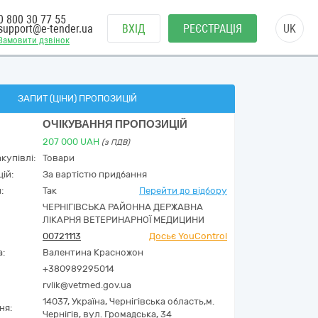
0 800 30 77 55
support@e-tender.ua
ВХІД
РЕЄСТРАЦІЯ
UK
Замовити дзвінок
ЗАПИТ (ЦІНИ) ПРОПОЗИЦІЙ
ОЧІКУВАННЯ ПРОПОЗИЦІЙ
207 000
UAH
(з ПДВ)
купівлі:
Товари
ій:
За вартістю придбання
:
Так
Перейти до відбору
ЧЕРНІГІВСЬКА РАЙОННА ДЕРЖАВНА
ЛІКАРНЯ ВЕТЕРИНАРНОЇ МЕДИЦИНИ
00721113
Досьє YouControl
а:
Валентина Красножон
+380989295014
rvlik@vetmed.gov.ua
14037,
Україна
,
Чернігівська область,
м.
ня:
Чернігів,
вул. Громадська, 34