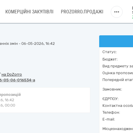
КОМЕРЦІЙНІ ЗАКУПІВЛІ
PROZORRO.ПРОДАЖІ
нніх змін - 06-05-2026, 16:42
Статус:
Бюджет:
Вид предмету за
Оцінка пропозиц
/
на DoZorro
Попередній етап
6-05-06-016534-a
Замовник:
 пропозицій
ЄДРПОУ:
6, 16:42
6, 00:00
Контактна особ
Телефон:
E-mail:
Місцезнаходжен