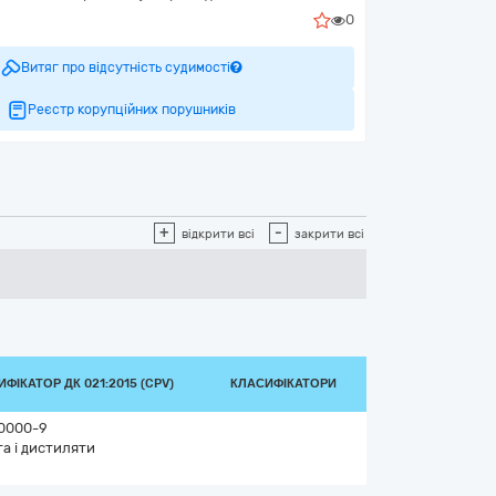
0
Витяг про відсутність судимості
Реєстр корупційних порушників
+
-
відкрити всі
закрити всі
ФІКАТОР ДК 021:2015 (CPV)
КЛАСИФІКАТОРИ
0000-9
а і дистиляти