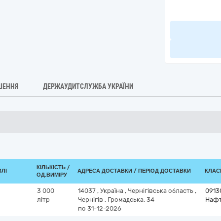
ШЕННЯ
ДЕРЖАУДИТСЛУЖБА УКРАЇНИ
КІЛЬКІСТЬ /
ВЛІ
АДРЕСА ДОСТАВКИ / ПЕРІОД ДОСТАВКИ
КЛАСИ
ОД.ВИМІРУ
3 000
14037
,
Україна
,
Чернігівська область
,
0913
літр
Чернігів
,
Громадська, 34
Нафт
по 31-12-2026