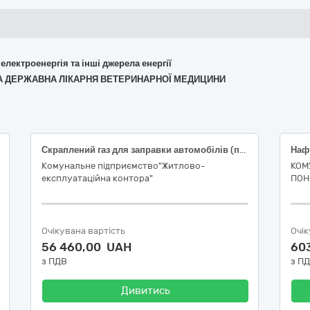
 електроенергія та інші джерела енергії
ОННА ДЕРЖАВНА ЛІКАРНЯ ВЕТЕРИНАРНОЇ МЕДИЦИНИ
Скраплений газ для заправки автомобілів (по талонам/скретч-карткам)
Нафт
Комунальне підприємство"Житлово-
КОМ
експлуатаційна контора"
ПОН
Очікувана вартість
Очік
56 460,00 UAH
60
з ПДВ
з П
Дивитись