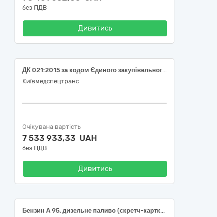
без ПДВ
Дивитись
ДК 021:2015 за кодом Єдиного закупівельного словника (CPV) 09130000-9 – Нафта і дистиляти (автопаливо за талонами: бензин А-95-Євро5-Е10, дизельне паливо Євро5)
Київмедспецтранс
Очікувана вартість
7 533 933,33 UAH
без ПДВ
Дивитись
Бензин А 95, дизельне паливо (скретч-картки/талони)