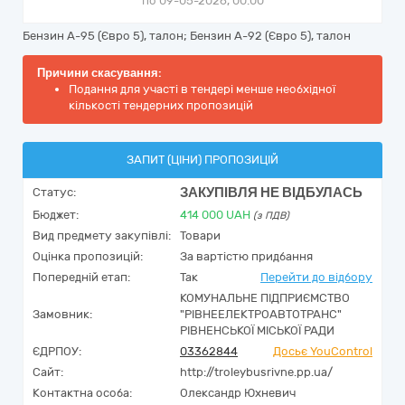
по 09-05-2026, 00:00
Бензин А-95 (Євро 5), талон; Бензин А-92 (Євро 5), талон
Причини скасування:
Подання для участі в тендері менше необхідної
кількості тендерних пропозицій
ЗАПИТ (ЦІНИ) ПРОПОЗИЦІЙ
ЗАКУПІВЛЯ НЕ ВІДБУЛАСЬ
Статус:
Бюджет:
414 000
UAH
(з ПДВ)
Вид предмету закупівлі:
Товари
Оцінка пропозицій:
За вартістю придбання
Попередній етап:
Так
Перейти до відбору
КОМУНАЛЬНЕ ПІДПРИЄМСТВО
Замовник:
"РІВНЕЕЛЕКТРОАВТОТРАНС"
РІВНЕНСЬКОЇ МІСЬКОЇ РАДИ
ЄДРПОУ:
03362844
Досьє YouControl
Сайт:
http://troleybusrivne.pp.ua/
Контактна особа:
Олександр Юхневич