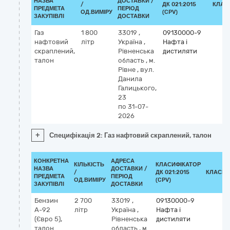
НАЗВА
ДОСТАВКИ /
/
ДК 021:2015
КЛАС
ПРЕДМЕТА
ПЕРІОД
ОД.ВИМІРУ
(CPV)
ЗАКУПІВЛІ
ДОСТАВКИ
Газ
1 800
33019
,
09130000-9
нафтовий
літр
Україна
,
Нафта і
скраплений,
Рівненська
дистиляти
талон
область
,
м.
Рівне
,
вул.
Данила
Галицького,
23
по 31-07-
2026
+
Специфікація 2: Газ нафтовий скраплений, талон
КОНКРЕТНА
АДРЕСА
КІЛЬКІСТЬ
КЛАСИФІКАТОР
НАЗВА
ДОСТАВКИ /
/
ДК 021:2015
КЛАСИФ
ПРЕДМЕТА
ПЕРІОД
ОД.ВИМІРУ
(CPV)
ЗАКУПІВЛІ
ДОСТАВКИ
Бензин
2 700
33019
,
09130000-9
А-92
літр
Україна
,
Нафта і
(Євро 5),
Рівненська
дистиляти
талон
область
,
м.