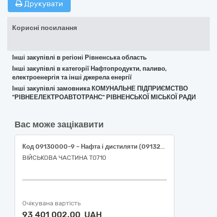
Друкувати
Корисні посилання
Інші закупівлі в регіоні Рівненська область
Інші закупівлі в категорії Нафтопродукти, паливо,
електроенергія та інші джерела енергії
Інші закупівлі замовника КОМУНАЛЬНЕ ПІДПРИЄМСТВО
"РІВНЕЕЛЕКТРОАВТОТРАНС" РІВНЕНСЬКОЇ МІСЬКОЇ РАДИ
Вас може зацікавити
Код 09130000-9 – Нафта і дистиляти (09132000-3 Бензин А-95 Євро-5 (ДСТУ 7687:2015); 09134200-9 Дизельне паливо Євро-5 (ДСТУ 7688:2015))
ВІЙСЬКОВА ЧАСТИНА Т0710
Очікувана вартість
93 401 002,00 UAH