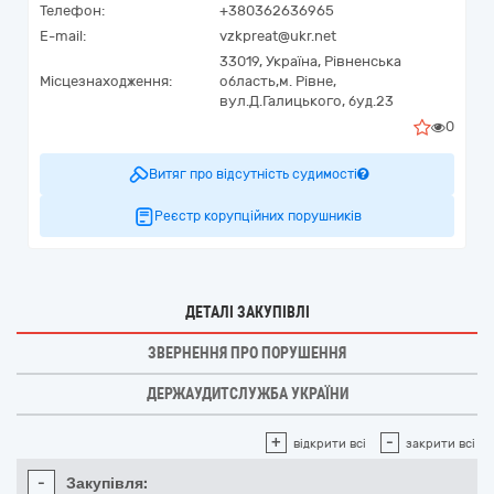
Телефон:
+380362636965
E-mail:
vzkpreat@ukr.net
33019,
Україна
,
Рівненська
Місцезнаходження:
область,
м. Рівне,
вул.Д.Галицького, буд.23
0
Витяг про відсутність судимості
Реєстр корупційних порушників
ДЕТАЛІ ЗАКУПІВЛІ
ЗВЕРНЕННЯ ПРО ПОРУШЕННЯ
ДЕРЖАУДИТСЛУЖБА УКРАЇНИ
+
-
відкрити всі
закрити всі
-
Закупівля: