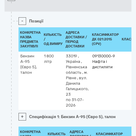
-
Позиції
КОНКРЕТНА
АДРЕСА
КІЛЬКІСТЬ
КЛАСИФІКАТОР
НАЗВА
ДОСТАВКИ /
/
ДК 021:2015
КЛАСИФ
ПРЕДМЕТА
ПЕРІОД
ОД.ВИМІРУ
(CPV)
ЗАКУПІВЛІ
ДОСТАВКИ
Бензин
1 800
33019
,
09130000-9
А-95
літр
Україна
,
Нафта і
(Євро 5),
Рівненська
дистиляти
талон
область
,
м.
Рівне
,
вул.
Данила
Галицького,
23
по 31-07-
2026
+
Специфікація 1: Бензин А-95 (Євро 5), талон
КОНКРЕТНА
АДРЕСА
КІЛЬКІСТЬ
КЛАСИФІКАТОР