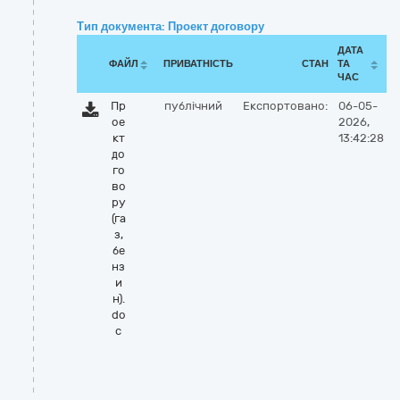
Тип документа: Проект договору
ДАТА
ФАЙЛ
ПРИВАТНІСТЬ
СТАН
ТА
ЧАС
Пр
публічний
Експортовано:
06-05-
ое
2026,
кт
13:42:28
до
го
во
ру
(га
з,
бе
нз
и
н).
do
c