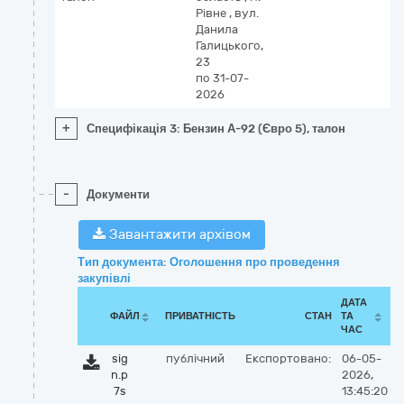
Рівне
,
вул.
Данила
Галицького,
23
по 31-07-
2026
+
Специфікація 3: Бензин А-92 (Євро 5), талон
-
Документи
Завантажити архівом
Тип документа: Оголошення про проведення
закупівлі
ДАТА
ФАЙЛ
ПРИВАТНІСТЬ
СТАН
ТА
ЧАС
sig
публічний
Експортовано:
06-05-
n.p
2026,
7s
13:45:20