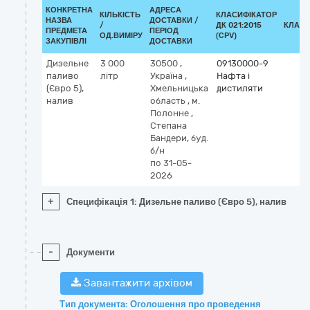
КОНКРЕТНА
АДРЕСА
КІЛЬКІСТЬ
КЛАСИФІКАТОР
НАЗВА
ДОСТАВКИ /
/
ДК 021:2015
КЛАСИ
ПРЕДМЕТА
ПЕРІОД
ОД.ВИМІРУ
(CPV)
ЗАКУПІВЛІ
ДОСТАВКИ
Дизельне
3 000
30500
,
09130000-9
паливо
літр
Україна
,
Нафта і
(Євро 5),
Хмельницька
дистиляти
налив
область
,
м.
Полонне
,
Степана
Бандери, буд.
б/н
по 31-05-
2026
+
Специфікація 1: Дизельне паливо (Євро 5), налив
-
Документи
Завантажити архівом
Тип документа: Оголошення про проведення