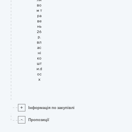
во
м т
ра
ве
нь
26
р.
вл
ас
ні
ко
шт
и.d
oc
x
+
Інформація по закупівлі
-
Пропозиції