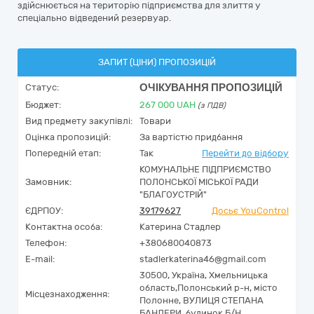
здійснюється на територію підприємства для злиття у
спеціально відведений резервуар.
ЗАПИТ (ЦІНИ) ПРОПОЗИЦІЙ
ОЧІКУВАННЯ ПРОПОЗИЦІЙ
Статус:
Бюджет:
267 000
UAH
(з ПДВ)
Вид предмету закупівлі:
Товари
Оцінка пропозицій:
За вартістю придбання
Попередній етап:
Так
Перейти до відбору
КОМУНАЛЬНЕ ПІДПРИЄМСТВО
Замовник:
ПОЛОНСЬКОЇ МІСЬКОЇ РАДИ
"БЛАГОУСТРІЙ"
ЄДРПОУ:
39179627
Досьє YouControl
Контактна особа:
Катерина Стадлер
Телефон:
+380680040873
E-mail:
stadlerkaterina46@gmail.com
30500,
Україна
,
Хмельницька
область,
Полонський р-н, місто
Місцезнаходження:
Полонне,
ВУЛИЦЯ СТЕПАНА
БАНДЕРИ, будинок Б/Н