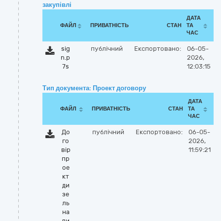
закупівлі
ДАТА
ФАЙЛ
ПРИВАТНІСТЬ
СТАН
ТА
ЧАС
sig
публічний
Експортовано:
06-05-
n.p
2026,
7s
12:03:15
Тип документа: Проект договору
ДАТА
ФАЙЛ
ПРИВАТНІСТЬ
СТАН
ТА
ЧАС
До
публічний
Експортовано:
06-05-
го
2026,
вір
11:59:21
пр
ое
кт
ди
зе
ль
на
ли