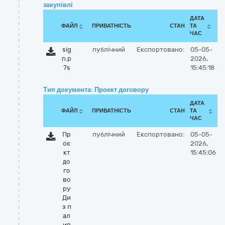
закупівлі
ДАТА
ФАЙЛ
ПРИВАТНІСТЬ
СТАН
ТА
ЧАС
sig
публічний
Експортовано:
05-05-
n.p
2026,
7s
15:45:18
Тип документа: Проект договору
ДАТА
ФАЙЛ
ПРИВАТНІСТЬ
СТАН
ТА
ЧАС
Пр
публічний
Експортовано:
05-05-
оє
2026,
кт
15:45:06
до
го
во
ру
Ди
з п
ал
ив