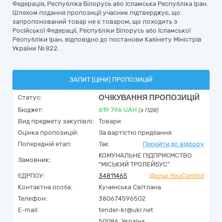
Федерація, Республіка Білорусь або Ісламська Республіка Іран.
Шляхом подання пропозиції учасник підтверджує, що
запропонований товар не є товаром, що походить з
Російської Федерації, Республіки Білорусь або Ісламської
Республіки Іран, відповідно до постанови Кабінету Міністрів
України № 822.
ЗАПИТ (ЦІНИ) ПРОПОЗИЦІЙ
ОЧІКУВАННЯ ПРОПОЗИЦІЙ
Статус:
Бюджет:
619 796
UAH
(з ПДВ)
Вид предмету закупівлі:
Товари
Оцінка пропозицій:
За вартістю придбання
Попередній етап:
Так
Перейти до відбору
КОМУНАЛЬНЕ ПІДПРИЄМСТВО
Замовник:
"МІСЬКИЙ ТРОЛЕЙБУС"
ЄДРПОУ:
34811465
Досьє YouControl
Контактна особа:
Кучинська Світлана
Телефон:
380674596502
E-mail:
tender-kr@ukr.net
50086,
Україна
,