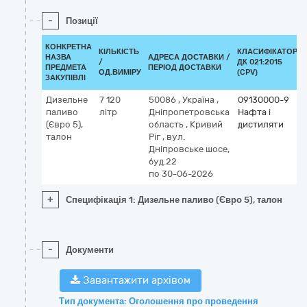
-
Позиції
КОНКРЕТНА
КІЛЬКІСТЬ
КЛАСИФІКАТОР
НАЗВА
АДРЕСА ДОСТАВКИ /
/
ДК 021:2015
ПРЕДМЕТА
ПЕРІОД ДОСТАВКИ
ОД.ВИМІРУ
(CPV)
ЗАКУПІВЛІ
Дизельне
7 120
50086
,
Україна
,
09130000-9
паливо
літр
Дніпропетровська
Нафта і
(Євро 5),
область
,
Кривий
дистиляти
талон
Ріг
,
вул.
Дніпровське шосе,
буд.22
по 30-06-2026
+
Специфікація 1: Дизельне паливо (Євро 5), талон
-
Документи
Завантажити архівом
Тип документа: Оголошення про проведення