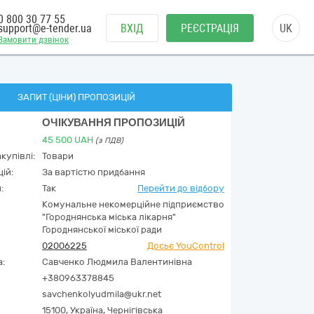
0 800 30 77 55
support@e-tender.ua
ВХІД
РЕЄСТРАЦІЯ
UK
Замовити дзвінок
ЗАПИТ (ЦІНИ) ПРОПОЗИЦІЙ
ОЧІКУВАННЯ ПРОПОЗИЦІЙ
45 500
UAH
(з ПДВ)
купівлі:
Товари
ій:
За вартістю придбання
:
Так
Перейти до відбору
Комунальне некомерційне підприємство
"Городнянська міська лікарня"
Городнянської міської ради
02006225
Досьє YouControl
а:
Савченко Людмила Валентинівна
+380963378845
savchenkolyudmila@ukr.net
15100,
Україна
,
Чернігівська