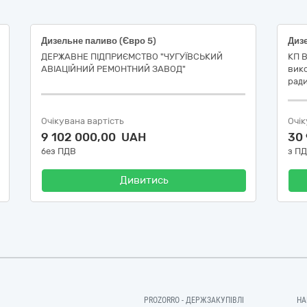
Дизельне паливо (Євро 5)
Дизе
ДЕРЖАВНЕ ПІДПРИЄМСТВО "ЧУГУЇВСЬКИЙ
КП В
АВІАЦІЙНИЙ РЕМОНТНИЙ ЗАВОД"
вико
рад
Очікувана вартість
Очік
9 102 000,00 UAH
30
без ПДВ
з П
Дивитись
PROZORRO - ДЕРЖЗАКУПІВЛІ
НА