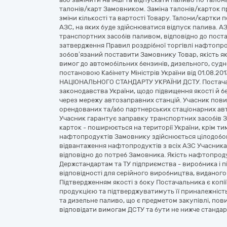
талонів/карт Замовником. Заміна талонів/карток 
зміни кількості та вартості Товару. Талони/картки 
АЗС, на яких буде здійснюватися відпуск палива. А
транспортних засобів паливом, відповідно до поста
затвердження Правил роздрібної торгівлі нафтопро
зобов’язаний поставити Замовнику Товар, якість я
вимог до автомобільних бензинів, дизельного, суд
постановою Кабінету Міністрів України від 01.08.201
НАЦІОНАЛЬНОГО СТАНДАРТУ УКРАЇНИ ДСТУ. Постача
законодавства України, щодо підвищення якості й б
через мережу автозаправних станцій. Учасник пов
орендованих та/або партнерських стаціонарних авто
Учасник гарантує заправку транспортних засобів З
карток - поширюється на території України, крім т
нафтопродуктів Замовнику здійснюється цілодобов
відвантаження нафтопродуктів з всіх АЗС Учасник
відповідно до потреб Замовника. Якість нафтопроду
Держстандартам та ТУ підприємства - виробника і 
відповідності для серійного виробництва, виданого 
Підтвердженням якості з боку Постачальника є копі
продукцією та підтверджуватимуть її приналежність і
та дизельне паливо, що є предметом закупівлі, пови
відповідати вимогам ДСТУ та бути не нижче станда