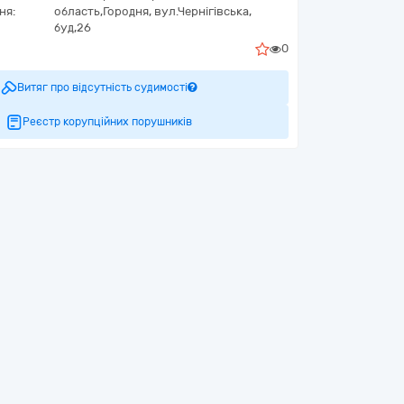
ня:
область,
Городня,
вул.Чернігівська,
буд,26
0
Витяг про відсутність судимості
Реєстр корупційних порушників