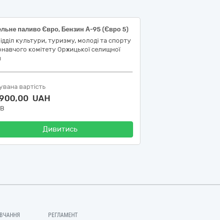
льне паливо Євро, Бензин А-95 (Євро 5)
ідділ культури, туризму, молоді та спорту
навчого комітету Оржицької селищної
и
увана вартість
 900,00 UAH
ДВ
Дивитись
ВЧАННЯ
РЕГЛАМЕНТ