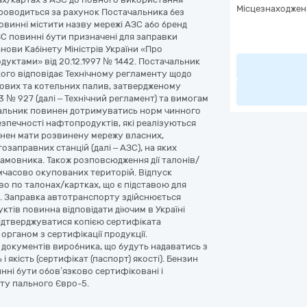
Місцезнаходжен
проводиться за рахунок Постачальника без
повинні містити назву мережі АЗС або бренд
ЗС повинні бути призначені для заправки
нови Кабінету Міністрів України «Про
дуктами» від 20.12.1997 № 1442. Постачальник
кого відповідає Технічному регламенту щодо
нових та котельних палив, затвердженому
3 № 927 (далі – Технічний регламент) та вимогам
льник повинен дотримуватись норм чинного
езпечності нафтопродуктів, які реалізуються
инен мати розвинену мережу власних,
заправних станцій (далі – АЗС), на яких
амовника. Також розповсюдження дії талонів/
имчасово окупованих територій. Відпуск
о по талонах/картках, що є підставою для
а. Заправка автотранспорту здійснюється
ктів повинна відповідати діючим в Україні
підтверджуватися копією сертифіката
органом з сертифікації продукції.
ї документів виробника, що будуть надаватись з
 якість (сертифікат (паспорт) якості). Бензин
нні бути обов’язково сертифіковані і
рту пального Євро-5.