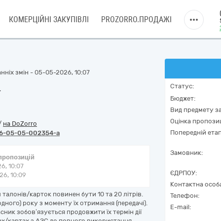
КОМЕРЦІЙНІ ЗАКУПІВЛІ
PROZORRO.ПРОДАЖІ
нніх змін - 05-05-2026, 10:07
а
Статус:
Бюджет:
Вид предмету за
Оцінка пропозиц
/
на DoZorro
Попередній етап
6-05-05-002354-a
Замовник:
 пропозицій
6, 10:07
ЄДРПОУ:
6, 10:09
Контактна особ
 талонів/карток повинен бути 10 та 20 літрів.
Телефон:
одного) року з моменту їх отримання (передачі).
E-mail:
асник зобов’язується продовжити їх термін дії
нах/картах з АЗС до повного використання