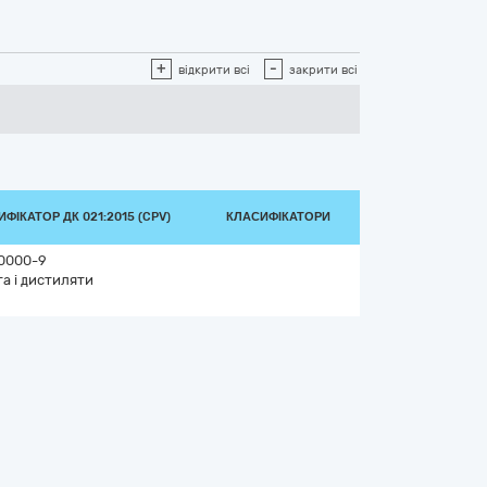
+
-
відкрити всі
закрити всі
ФІКАТОР ДК 021:2015 (CPV)
КЛАСИФІКАТОРИ
0000-9
а і дистиляти