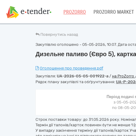
PROZORRO
PROZORRO MARKET
Повернутись назад
Закупівлю оголошено - 05-05-2026, 10:07. Дата оста
Дизельне паливо (Євро 5), картк
Оголошення про проведення.pdf
Закупівля:
UA-2026-05-05-001922-a
/
на ProZorro
Рядок плану закупівлі та обґрунтування:
UA-P-202
Період подачі
з 05-05-202
по 08-05-202
Строк поставки товару: до 31.05.2026 року. Номінал
Термін дії талонів/карток повинен бути не менше 1 (
У випадку закінчення терміну дії талонів/карток Уч
або замінити на інші та відпускати паливо по тало