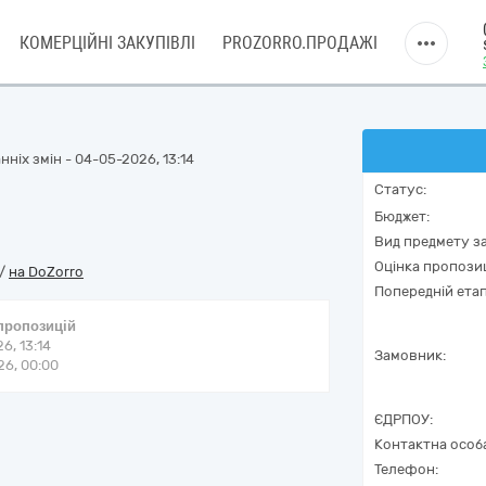
КОМЕРЦІЙНІ ЗАКУПІВЛІ
PROZORRO.ПРОДАЖІ
ніх змін - 04-05-2026, 13:14
Статус:
Бюджет:
Вид предмету за
Оцінка пропозиц
/
на DoZorro
Попередній етап
 пропозицій
6, 13:14
Замовник:
6, 00:00
ЄДРПОУ:
Контактна особ
Телефон: