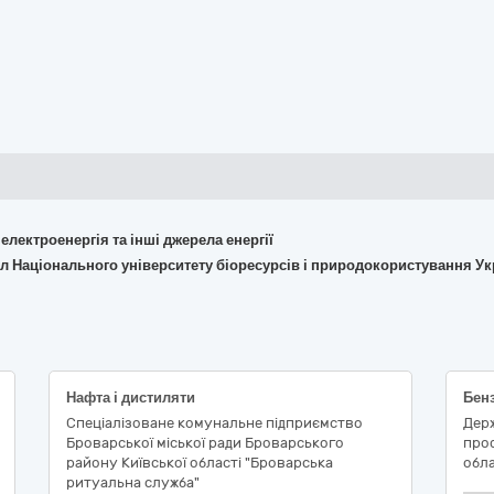
 електроенергія та інші джерела енергії
іл Національного університету біоресурсів і природокористування У
Нафта і дистиляти
Бен
Спеціалізоване комунальне підприємство
Дер
Броварської міської ради Броварського
проф
району Київської області "Броварська
обла
ритуальна служба"