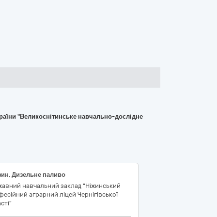
країни "Великоснітинське навчально-дослідне
зин, Дизельне паливо
жавний навчальний заклад "Ніжинський
есійний аграрний ліцей Чернігівської
сті"