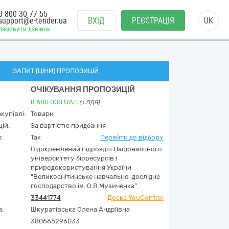
0 800 30 77 55
support@e-tender.ua
ВХІД
РЕЄСТРАЦІЯ
UK
Замовити дзвінок
ЗАПИТ (ЦІНИ) ПРОПОЗИЦІЙ
ОЧІКУВАННЯ ПРОПОЗИЦІЙ
8 680 000
UAH
(з ПДВ)
купівлі:
Товари
ій:
За вартістю придбання
:
Так
Перейти до відбору
Відокремлений підрозділ Національного
університету біоресурсів і
природокористування України
"Великоснітинське навчально-дослідне
господарство ім. О.В.Музиченка"
33441774
Досьє YouControl
а:
Шкуратівська Олена Андріївна
380665296033