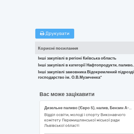
Друкувати
Корисні посилання
Інші закупівлі в регіоні Київська область
Інші закупівлі в категорії Нафтопродукти, паливо,
Інші закупівлі замовника Відокремлений підрозд
господарство ім. О.В.Музиченка"
Вас може зацікавити
Дизельне паливо (Євро 5), налив, Бензин А-95 (Євро 5), налив
Відділ освіти, молоді і спорту Виконавчого
комітету Перемишлянської міської ради
Львівської області