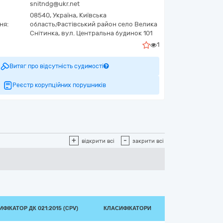
snitndg@ukr.net
08540,
Україна
,
Київська
ня:
область,
Фастівський район село Велика
Снітинка,
вул. Центральна будинок 101
1
Витяг про відсутність судимості
Реєстр корупційних порушників
+
-
відкрити всі
закрити всі
ФІКАТОР ДК 021:2015 (CPV)
КЛАСИФІКАТОРИ