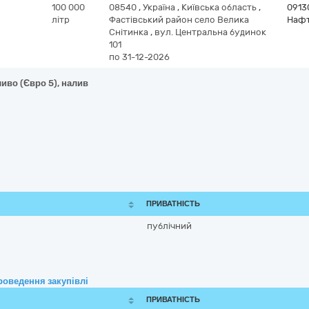
100 000
08540
,
Україна
,
Київська область
,
0913
літр
Фастівський район село Велика
Нафт
Снітинка
,
вул. Центральна будинок
101
по 31-12-2026
иво (Євро 5), налив
ПРИВАТНІСТЬ
публічний
роведення закупівлі
ПРИВАТНІСТЬ