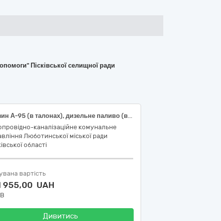
опомоги" Пісківської селищної ради
Бензин А-95 (в талонах), дизельне паливо (в талонах), газ скраплений (в талонах)
опровідно-каналізаційне комунальне
вління Люботинської міської ради
івської області
увана вартість
1 955,00 UAH
ДВ
Дивитись