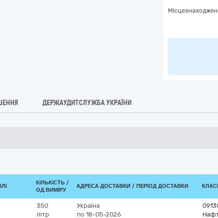
Місцезнаходжен
ШЕННЯ
ДЕРЖАУДИТСЛУЖБА УКРАЇНИ
КІЛЬКІСТЬ /
ВЛІ
АДРЕСА ДОСТАВКИ / ПЕРІОД ДОСТАВКИ
КЛАСИ
ОД.ВИМІРУ
350
Україна
0913
літр
по 18-05-2026
Нафт