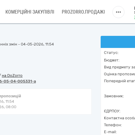
КОМЕРЦІЙНІ ЗАКУПІВЛІ
PROZORRO.ПРОДАЖІ
ніх змін - 04-05-2026, 11:54
Статус:
Бюджет:
Вид предмету за
Оцінка пропозиц
/
на DoZorro
Попередній етап
6-05-04-005331-a
 пропозицій
Замовник:
6, 11:54
6, 08:00
ЄДРПОУ:
Контактна особ
Телефон:
E-mail: