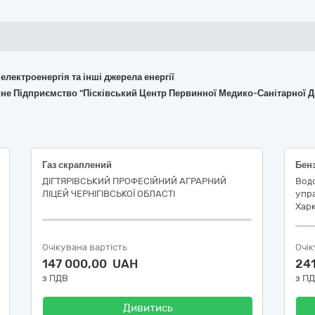
 електроенергія та інші джерела енергії
не Підприємство "Пісківський Центр Первинної Медико-Санітарної Д
Газ скраплений
ДІГТЯРІВСЬКИЙ ПРОФЕСІЙНИЙ АГРАРНИЙ
Вод
ЛІЦЕЙ ЧЕРНІГІВСЬКОЇ ОБЛАСТІ
упра
Харк
Очікувана вартість
Очік
147 000,00 UAH
24
з ПДВ
з П
Дивитись