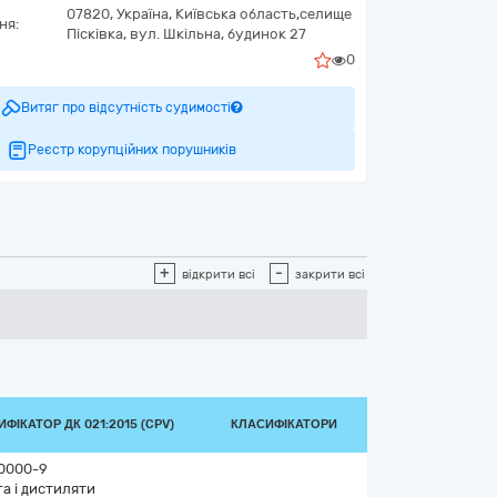
07820,
Україна
,
Київська область,
селище
ня:
Пісківка,
вул. Шкільна, будинок 27
0
Витяг про відсутність судимості
Реєстр корупційних порушників
+
-
відкрити всі
закрити всі
ФІКАТОР ДК 021:2015 (CPV)
КЛАСИФІКАТОРИ
0000-9
а і дистиляти