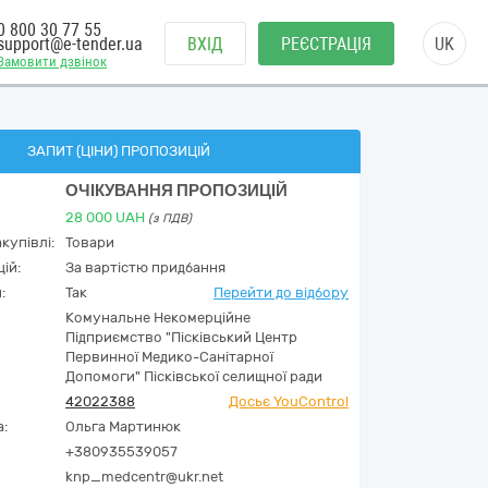
0 800 30 77 55
support@e-tender.ua
ВХІД
РЕЄСТРАЦІЯ
UK
Замовити дзвінок
ЗАПИТ (ЦІНИ) ПРОПОЗИЦІЙ
ОЧІКУВАННЯ ПРОПОЗИЦІЙ
28 000
UAH
(з ПДВ)
купівлі:
Товари
ій:
За вартістю придбання
:
Так
Перейти до відбору
Комунальне Некомерційне
Підприємство "Пісківський Центр
Первинної Медико-Санітарної
Допомоги" Пісківської селищної ради
42022388
Досьє YouControl
а:
Ольга Мартинюк
+380935539057
knp_medcentr@ukr.net