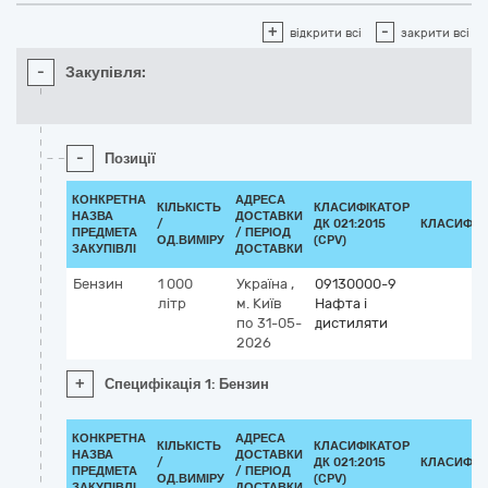
+
-
відкрити всі
закрити всі
-
Закупівля:
-
Позиції
КОНКРЕТНА
АДРЕСА
КІЛЬКІСТЬ
КЛАСИФІКАТОР
НАЗВА
ДОСТАВКИ
/
ДК 021:2015
КЛАСИФІК
ПРЕДМЕТА
/ ПЕРІОД
ОД.ВИМІРУ
(CPV)
ЗАКУПІВЛІ
ДОСТАВКИ
Бензин
1 000
Україна
,
09130000-9
літр
м. Київ
Нафта і
по 31-05-
дистиляти
2026
+
Специфікація 1: Бензин
КОНКРЕТНА
АДРЕСА
КІЛЬКІСТЬ
КЛАСИФІКАТОР
НАЗВА
ДОСТАВКИ
/
ДК 021:2015
КЛАСИФІК
ПРЕДМЕТА
/ ПЕРІОД
ОД.ВИМІРУ
(CPV)
ЗАКУПІВЛІ
ДОСТАВКИ