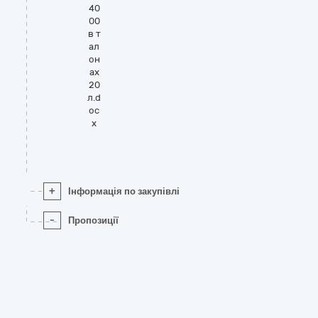
40
00
в т
ал
он
ах
20
л.d
oc
x
+
Інформація по закупівлі
-
Пропозиції