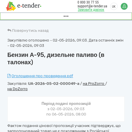
0 800 30 77 55
support@e-tender.ua
UK
Замовити дзвінок
Повернутись назад
Закупівлю оголошено - 02-05-2026, 09:03. Дата останніх змін
- 02-05-2026, 09:03
Бензин А-95, дизельне паливо (в
талонах)
Оголошення про проведення.pdf
Закупівля:
UA-2026-05-02-000049-a
/
на ProZorro
/
на DoZorro
Період подачі пропозицій
з 02-05-2026, 09:03
по 06-05-2026, 08:00
Фактом подання цінової пропозиції учасник підтверджує, що
запропонований товар не є походженням з Російської