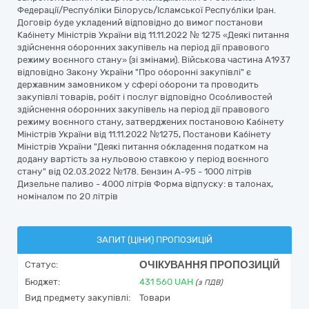
Федерації/Республіки Білорусь/Ісламської Республіки Іран.
Договір буде укладений відповідно до вимог постанови
Кабінету Міністрів України від 11.11.2022 № 1275 «Деякі питання
здійснення оборонних закупівель на період дії правового
режиму воєнного стану» (зі змінами). Військова частина А1937
відповідно Закону України "Про оборонні закупівлі" є
державним замовником у сфері оборони та проводить
закупівлі товарів, робіт і послуг відповідно Особливостей
здійснення оборонних закупівель на період дії правового
режиму воєнного стану, затверджених постановою Кабінету
Міністрів України від 11.11.2022 №1275, Постанови Кабінету
Міністрів України "Деякі питання обкладення податком на
додану вартість за нульовою ставкою у період воєнного
стану" від 02.03.2022 №178. Бензин А-95 - 1000 літрів
Дизельне паливо - 4000 літрів Форма відпуску: в талонах,
номіналом по 20 літрів
ЗАПИТ (ЦІНИ) ПРОПОЗИЦІЙ
ОЧІКУВАННЯ ПРОПОЗИЦІЙ
Статус:
Бюджет:
431 560
UAH
(з ПДВ)
Вид предмету закупівлі:
Товари