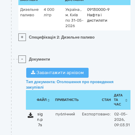
Дизельне
4 000
Україна
,
09130000-9
паливо
літр
м. Київ
Нафта і
по 31-05-
дистиляти
2026
+
Специфікація 2: Дизельне паливо
-
Документи
Завантажити архівом
Тип документа: Оголошення про проведення
закупівлі
ДАТА
ФАЙЛ
ПРИВАТНІСТЬ
СТАН
ТА
ЧАС
sig
публічний
Експортовано:
02-05-
n.p
2026,
7s
09:03:31