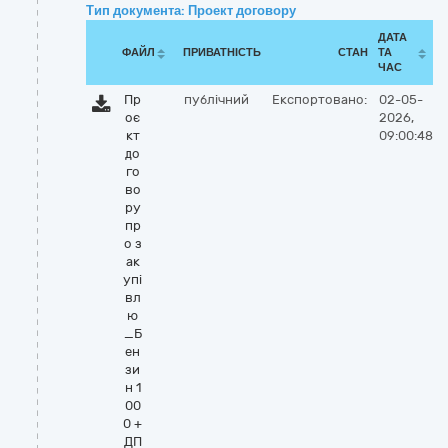
Тип документа: Проект договору
ДАТА
ФАЙЛ
ПРИВАТНІСТЬ
СТАН
ТА
ЧАС
Пр
публічний
Експортовано:
02-05-
оє
2026,
кт
09:00:48
до
го
во
ру
пр
о з
ак
упі
вл
ю
_Б
ен
зи
н 1
00
0 +
ДП