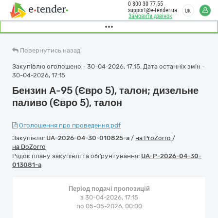
0 800 30 77 55
support@e-tender.ua
UK
Замовити дзвінок
Повернутись назад
Закупівлю оголошено - 30-04-2026, 17:15. Дата останніх змін -
30-04-2026, 17:15
Бензин А-95 (Євро 5), талон; дизельне
паливо (Євро 5), талон
Оголошення про проведення.pdf
Закупівля:
UA-2026-04-30-010825-a
/
на ProZorro
/
на DoZorro
Рядок плану закупівлі та обґрунтування:
UA-P-2026-04-30-
013081-a
Період подачі пропозицій
з 30-04-2026, 17:15
по 05-05-2026, 00:00