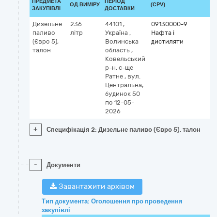
ПРЕДМЕТА
ПЕРІОД
ОД.ВИМІРУ
(CPV)
ЗАКУПІВЛІ
ДОСТАВКИ
Дизельне
236
44101
,
09130000-9
паливо
літр
Україна
,
Нафта і
(Євро 5),
Волинська
дистиляти
талон
область
,
Ковельський
р-н, с-ще
Ратне
,
вул.
Центральна,
будинок 50
по 12-05-
2026
+
Специфікація 2: Дизельне паливо (Євро 5), талон
-
Документи
Завантажити архівом
Тип документа: Оголошення про проведення
закупівлі