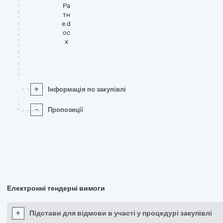
Ра
тн
е.d
oc
x
+
Інформація по закупівлі
-
Пропозиції
Електронні тендерні вимоги
+
Підстави для відмови в участі у процедурі закупівлі