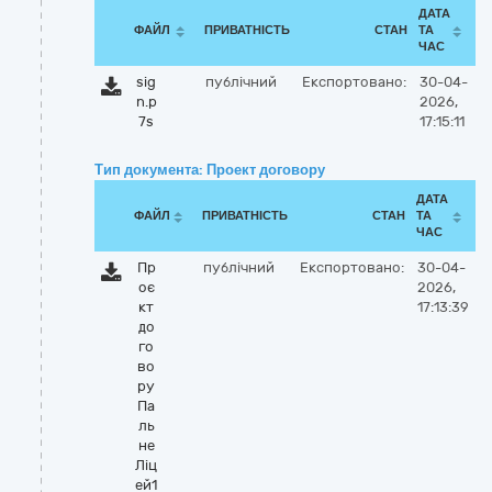
ДАТА
ФАЙЛ
ПРИВАТНІСТЬ
СТАН
ТА
ЧАС
sig
публічний
Експортовано:
30-04-
n.p
2026,
7s
17:15:11
Тип документа: Проект договору
ДАТА
ФАЙЛ
ПРИВАТНІСТЬ
СТАН
ТА
ЧАС
Пр
публічний
Експортовано:
30-04-
оє
2026,
кт
17:13:39
до
го
во
ру
Па
ль
не
Ліц
ей1