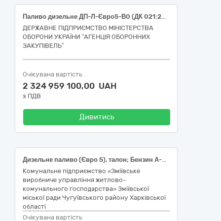
Паливо дизельне ДП-Л-Євро5-В0 (ДК 021:2015: 09130000-9: Нафта і дистиляти)
ДЕРЖАВНЕ ПІДПРИЄМСТВО МІНІСТЕРСТВА
ОБОРОНИ УКРАЇНИ “АГЕНЦІЯ ОБОРОННИХ
ЗАКУПІВЕЛЬ”
Очікувана вартість
2 324 959 100,00 UAH
з ПДВ
Дивитись
Дизельне паливо (Євро 5), талон; Бензин А-92 (Євро 5), талон
Комунальне підприємство «Зміївське
виробниче управління житлово-
комунального господарства» Зміївської
міської ради Чугуївського району Харківської
області
Очікувана вартість