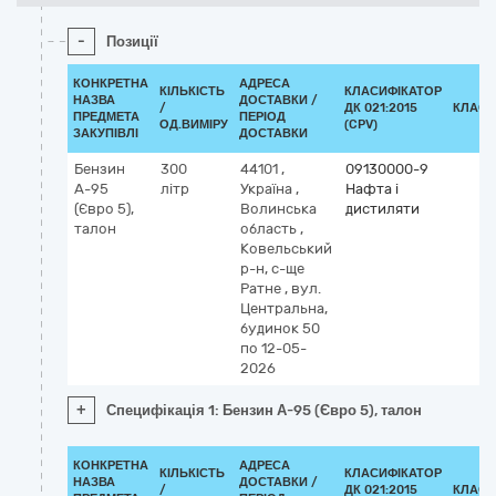
-
Позиції
КОНКРЕТНА
АДРЕСА
КІЛЬКІСТЬ
КЛАСИФІКАТОР
НАЗВА
ДОСТАВКИ /
/
ДК 021:2015
КЛАСИ
ПРЕДМЕТА
ПЕРІОД
ОД.ВИМІРУ
(CPV)
ЗАКУПІВЛІ
ДОСТАВКИ
Бензин
300
44101
,
09130000-9
А-95
літр
Україна
,
Нафта і
(Євро 5),
Волинська
дистиляти
талон
область
,
Ковельський
р-н, с-ще
Ратне
,
вул.
Центральна,
будинок 50
по 12-05-
2026
+
Специфікація 1: Бензин А-95 (Євро 5), талон
КОНКРЕТНА
АДРЕСА
КІЛЬКІСТЬ
КЛАСИФІКАТОР
НАЗВА
ДОСТАВКИ /
/
ДК 021:2015
КЛАСИ