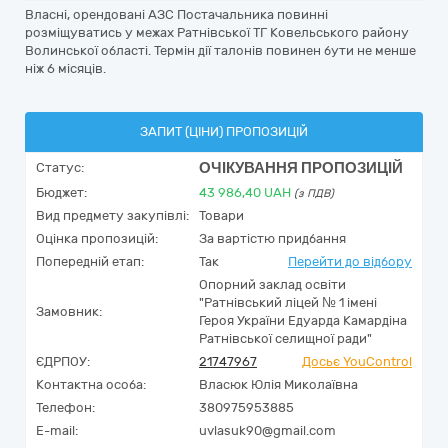
Власні, орендовані АЗС Постачальника повинні
розміщуватись у межах Ратнівської ТГ Ковельського району
Волинської області. Термін дії талонів повинен бути не менше
ніж 6 місяців.
ЗАПИТ (ЦІНИ) ПРОПОЗИЦІЙ
ОЧІКУВАННЯ ПРОПОЗИЦІЙ
Статус:
Бюджет:
43 986,40
UAH
(з ПДВ)
Вид предмету закупівлі:
Товари
Оцінка пропозицій:
За вартістю придбання
Попередній етап:
Так
Перейти до відбору
Опорний заклад освіти
"Ратнівський ліцей № 1 імені
Замовник:
Героя України Едуарда Камардіна
Ратнівської селищної ради"
ЄДРПОУ:
21747967
Досьє YouControl
Контактна особа:
Власюк Юлія Миколаївна
Телефон:
380975953885
E-mail:
uvlasuk90@gmail.com