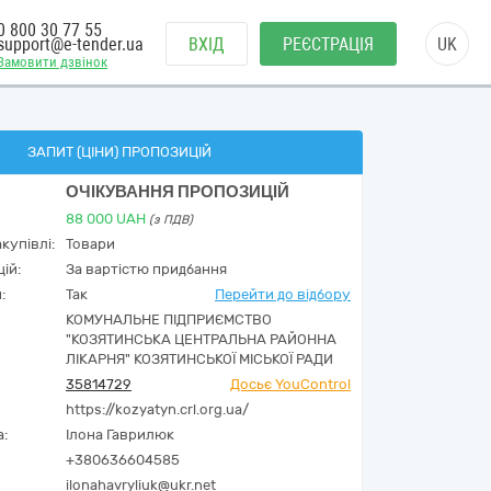
0 800 30 77 55
support@e-tender.ua
ВХІД
РЕЄСТРАЦІЯ
UK
Замовити дзвінок
ЗАПИТ (ЦІНИ) ПРОПОЗИЦІЙ
ОЧІКУВАННЯ ПРОПОЗИЦІЙ
88 000
UAH
(з ПДВ)
купівлі:
Товари
ій:
За вартістю придбання
:
Так
Перейти до відбору
КОМУНАЛЬНЕ ПІДПРИЄМСТВО
"КОЗЯТИНСЬКА ЦЕНТРАЛЬНА РАЙОННА
ЛІКАРНЯ" КОЗЯТИНСЬКОЇ МІСЬКОЇ РАДИ
35814729
Досьє YouControl
https://kozyatyn.crl.org.ua/
а:
Ілона Гаврилюк
+380636604585
ilonahavryliuk@ukr.net