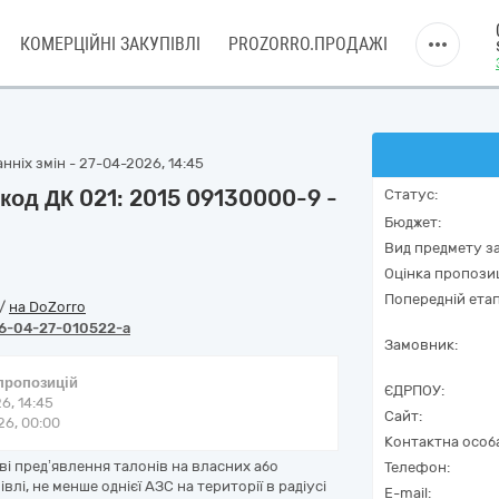
КОМЕРЦІЙНІ ЗАКУПІВЛІ
PROZORRO.ПРОДАЖІ
нніх змін - 27-04-2026, 14:45
 код ДК 021: 2015 09130000-9 -
Статус:
Бюджет:
Вид предмету за
Оцінка пропозиц
Попередній етап
/
на DoZorro
6-04-27-010522-a
Замовник:
 пропозицій
ЄДРПОУ:
6, 14:45
Сайт:
6, 00:00
Контактна особ
ві пред’явлення талонів на власних або
Телефон:
і, не менше однієї АЗС на території в радіусі
E-mail: