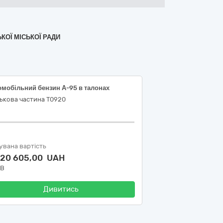
КОЇ МІСЬКОЇ РАДИ
омобільний бензин А-95 в талонах
ькова частина Т0920
увана вартість
120 605,00 UAH
ДВ
Дивитись