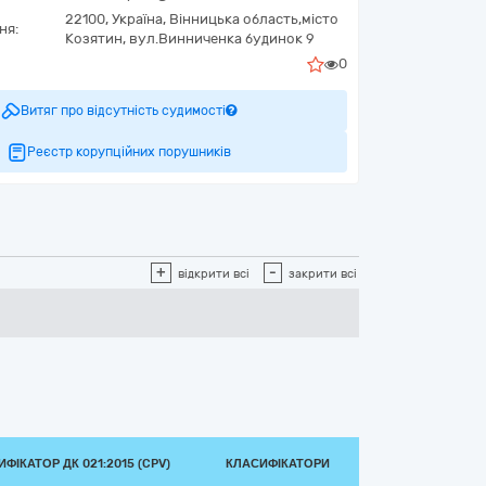
22100,
Україна
,
Вінницька область,
місто
ня:
Козятин,
вул.Винниченка будинок 9
0
Витяг про відсутність судимості
Реєстр корупційних порушників
+
-
відкрити всі
закрити всі
ФІКАТОР ДК 021:2015 (CPV)
КЛАСИФІКАТОРИ