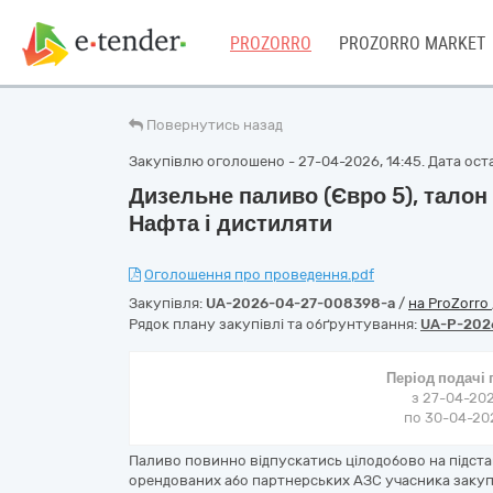
PROZORRO
PROZORRO MARKET
Повернутись назад
Закупівлю оголошено - 27-04-2026, 14:45. Дата оста
Дизельне паливо (Євро 5), талон
Нафта і дистиляти
Оголошення про проведення.pdf
Закупівля:
UA-2026-04-27-008398-a
/
на ProZorro
Рядок плану закупівлі та обґрунтування:
UA-P-202
Період подачі
з 27-04-202
по 30-04-202
Паливо повинно відпускатись цілодобово на підста
орендованих або партнерських АЗС учасника закупівл