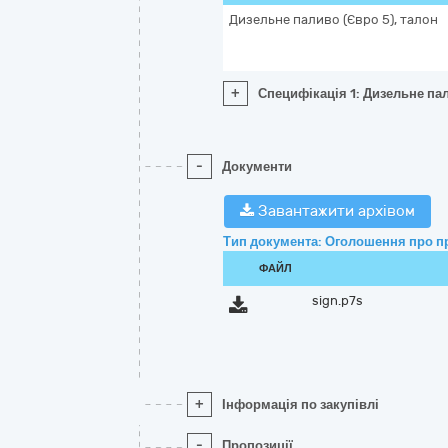
Дизельне паливо (Євро 5), талон
+
Специфікація 1: Дизельне пал
-
Документи
Завантажити архівом
Тип документа: Оголошення про п
ФАЙЛ
sign.p7s
+
Інформація по закупівлі
-
Пропозиції