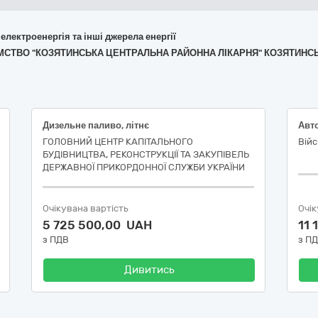
 електроенергія та інші джерела енергії
ИЄМСТВО "КОЗЯТИНСЬКА ЦЕНТРАЛЬНА РАЙОННА ЛІКАРНЯ" КОЗЯТИНСЬ
Дизельне паливо, літнє
Авт
ГОЛОВНИЙ ЦЕНТР КАПІТАЛЬНОГО
Війс
БУДІВНИЦТВА, РЕКОНСТРУКЦІЇ ТА ЗАКУПІВЕЛЬ
ДЕРЖАВНОЇ ПРИКОРДОННОЇ СЛУЖБИ УКРАЇНИ
Очікувана вартість
Очік
5 725 500,00 UAH
11 
з ПДВ
з П
Дивитись