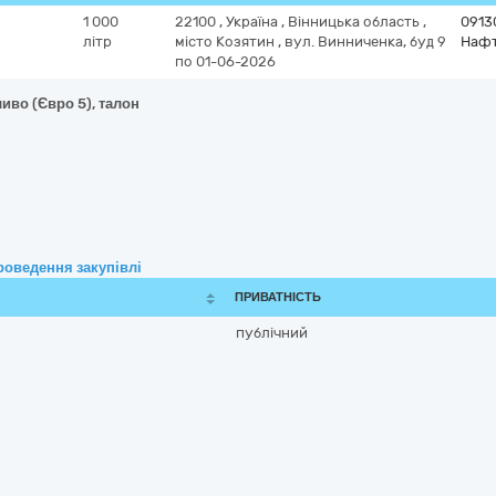
1 000
22100
,
Україна
,
Вінницька область
,
0913
літр
місто Козятин
,
вул. Винниченка, буд 9
Нафт
по 01-06-2026
иво (Євро 5), талон
роведення закупівлі
ПРИВАТНІСТЬ
публічний