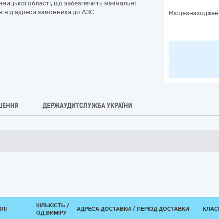
інницької області, що забезпечить мінімальні
в від адреси замовника до АЗС
Місцезнаходжен
ШЕННЯ
ДЕРЖАУДИТСЛУЖБА УКРАЇНИ
КІЛЬКІСТЬ /
ВЛІ
АДРЕСА ДОСТАВКИ / ПЕРІОД ДОСТАВКИ
КЛАСИ
ОД.ВИМІРУ