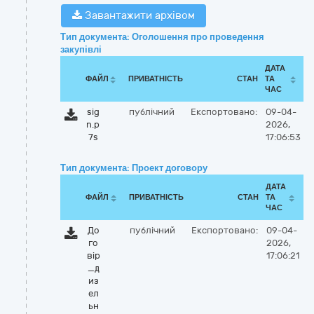
Завантажити архівом
Тип документа: Оголошення про проведення
закупівлі
ДАТА
ФАЙЛ
ПРИВАТНІСТЬ
СТАН
ТА
ЧАС
sig
публічний
Експортовано:
09-04-
n.p
2026,
7s
17:06:53
Тип документа: Проект договору
ДАТА
ФАЙЛ
ПРИВАТНІСТЬ
СТАН
ТА
ЧАС
До
публічний
Експортовано:
09-04-
го
2026,
вір
17:06:21
_д
из
ел
ьн