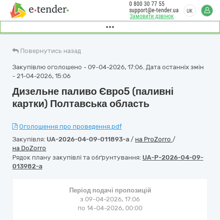
0 800 30 77 55
support@e-tender.ua
UK
Замовити дзвінок
Повернутись назад
Закупівлю оголошено - 09-04-2026, 17:06. Дата останніх змін
- 21-04-2026, 15:06
Дизельне паливо Євро5 (паливні
картки) Полтавська область
Оголошення про проведення.pdf
Закупівля:
UA-2026-04-09-011893-a
/
на ProZorro
/
на DoZorro
Рядок плану закупівлі та обґрунтування:
UA-P-2026-04-09-
013982-a
Період подачі пропозицій
з 09-04-2026, 17:06
по 14-04-2026, 00:00