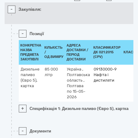
-
Закупівля:
-
Позиції
КОНКРЕТНА
АДРЕСА
КІЛЬКІСТЬ
КЛАСИФІКАТОР
НАЗВА
ДОСТАВКИ /
/
ДК 021:2015
КЛАСИФ
ПРЕДМЕТА
ПЕРІОД
ОД.ВИМІРУ
(CPV)
ЗАКУПІВЛІ
ДОСТАВКИ
Дизельне
85 000
Україна
,
09130000-9
паливо
літр
Полтавська
Нафта і
(Євро 5),
область
,
дистиляти
картка
Полтава
по 15-05-
2026
+
Специфікація 1: Дизельне паливо (Євро 5), картка
-
Документи