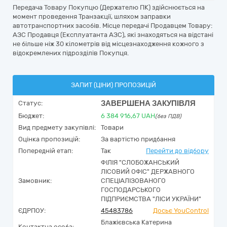
Передача Товару Покупцю (Держателю ПК) здійснюється на
момент проведення Транзакції, шляхом заправки
автотранспортних засобів. Місце передачі Продавцем Товару:
АЗС Продавця (Експлуатанта АЗС), які знаходяться на відстані
не більше ніж 30 кілометрів від місцезнаходження кожного з
відокремлених підрозділів Покупця.
ЗАПИТ (ЦІНИ) ПРОПОЗИЦІЙ
ЗАВЕРШЕНА ЗАКУПІВЛЯ
Статус:
Бюджет:
6 384 916,67
UAH
(без ПДВ)
Вид предмету закупівлі:
Товари
Оцінка пропозицій:
За вартістю придбання
Попередній етап:
Так
Перейти до відбору
ФІЛІЯ "СЛОБОЖАНСЬКИЙ
ЛІСОВИЙ ОФІС" ДЕРЖАВНОГО
Замовник:
СПЕЦІАЛІЗОВАНОГО
ГОСПОДАРСЬКОГО
ПІДПРИЄМСТВА "ЛІСИ УКРАЇНИ"
ЄДРПОУ:
45483786
Досьє YouControl
Блажієвська Катерина
Контактна особа: