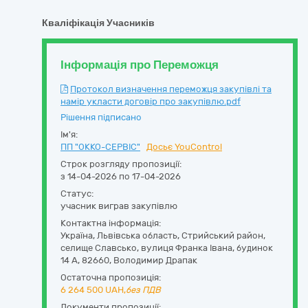
Кваліфікація Учасників
Інформація про Переможця
Протокол визначення переможця закупівлі та
намір укласти договір про закупівлю.pdf
Рішення підписано
Ім'я:
ПП "ОККО-СЕРВІС"
Досьє YouControl
Строк розгляду пропозиції:
з 14-04-2026 по 17-04-2026
Статус:
учасник виграв закупівлю
Контактна інформація:
Україна
,
Львівська область
,
Стрийський район,
селище Славсько,
вулиця Франка Івана, будинок
14 А
,
82660
,
Володимир Драпак
Остаточна пропозиція:
6 264 500
UAH,
без ПДВ
Документи пропозиції: