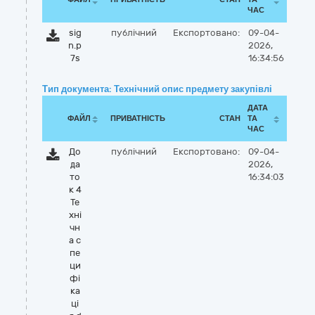
ЧАС
sig
публічний
Експортовано:
09-04-
n.p
2026,
7s
16:34:56
Тип документа: Технічний опис предмету закупівлі
ДАТА
ФАЙЛ
ПРИВАТНІСТЬ
СТАН
ТА
ЧАС
До
публічний
Експортовано:
09-04-
да
2026,
то
16:34:03
к 4
Те
хні
чн
а с
пе
ци
фі
ка
ці