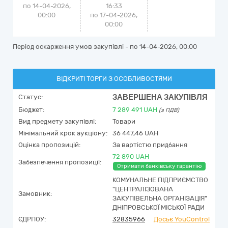
по 14-04-2026,
16:33
00:00
по 17-04-2026,
00:00
Період оскарження умов закупівлі - по
14-04-2026, 00:00
ВІДКРИТІ ТОРГИ З ОСОБЛИВОСТЯМИ
ЗАВЕРШЕНА ЗАКУПІВЛЯ
Статус:
Бюджет:
7 289 491
UAH
(з ПДВ)
Вид предмету закупівлі:
Товари
Мінімальний крок аукціону:
36 447,46 UAH
Оцінка пропозицій:
За вартістю придбання
72 890 UAH
Забезпечення пропозиції:
Отримати банківську гарантію
КОМУНАЛЬНЕ ПІДПРИЄМСТВО
"ЦЕНТРАЛІЗОВАНА
Замовник:
ЗАКУПІВЕЛЬНА ОРГАНІЗАЦІЯ"
ДНІПРОВСЬКОЇ МІСЬКОЇ РАДИ
ЄДРПОУ:
32835966
Досьє YouControl