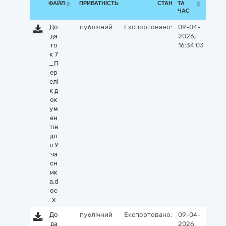
ФАЙЛ
ПРИВАТНІСТЬ
СТАН
ТА
ЧАС
До
публічний
Експортовано:
09-04-
да
2026,
то
16:34:03
к 7
_П
ер
елі
к д
ок
ум
ен
тів
дл
я У
ча
сн
ик
а.d
oc
x
До
публічний
Експортовано:
09-04-
да
2026,