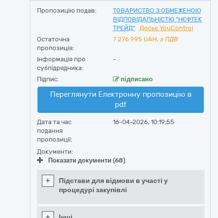
Пропозицію подав:
ТОВАРИСТВО З ОБМЕЖЕНОЮ
ВІДПОВІДАЛЬНІСТЮ "НЄФТЕК
ТРЕЙД"
Досьє YouControl
Остаточна
7 276 995
UAH,
з ПДВ
пропозиція:
Інформація про
-
субпідрядника:
Підпис:
підписано
Переглянути Електронну пропозицію в
pdf
Дата та час
16-04-2026, 10:19:55
подання
пропозиції:
Документи:
Показати документи (68)
+
Підстави для відмови в участі у
процедурі закупівлі
+
Інші