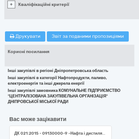
+
Кваліфікаційні критерії
Друкувати
Звіт за поданими пропозиціями
Корисні посилання
Інші закупівлі в регіоні Дніпропетровська область
Інші закупівлі в категорії Нафтопродукти, паливо,
електроенергія та інші джерела енергії
Інші закупівлі замовника КОМУНАЛЬНЕ ПІДПРИЄМСТВО
"ЦЕНТРАЛІЗОВАНА ЗАКУПІВЕЛЬНА ОРГАНІЗАЦІЯ"
ДНІПРОВСЬКОЇ МІСЬКОЇ РАДИ
Вас може зацікавити
ДК 021:2015 - 09130000-9 –Нафта і дистиляти ((Бензин А-95 з рівнем екологічної безпеки Євро 5)