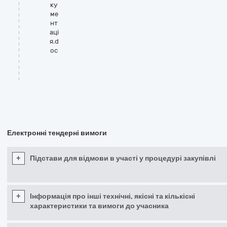
ку
ме
нт
аці
я.d
oc
Електронні тендерні вимоги
+
Підстави для відмови в участі у процедурі закупівлі
+
Інформація про інші технічні, якісні та кількісні
характеристики та вимоги до учасника