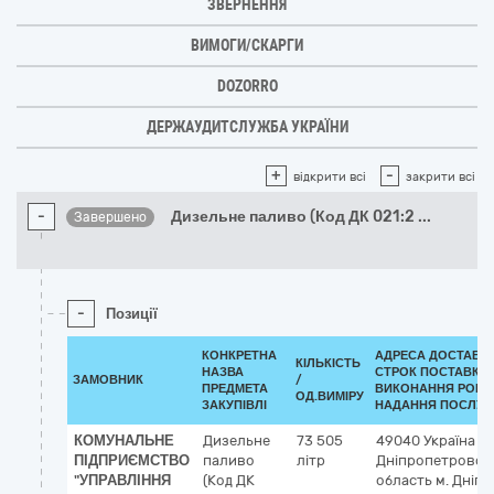
ЗВЕРНЕННЯ
ВИМОГИ/СКАРГИ
DOZORRO
ДЕРЖАУДИТСЛУЖБА УКРАЇНИ
+
-
відкрити всі
закрити всі
-
Дизельне паливо (Код ДК 021:2
...
Завершено
-
Позиції
КОНКРЕТНА
АДРЕСА ДОСТАВКИ
КІЛЬКІСТЬ
НАЗВА
СТРОК ПОСТАВКИ
ЗАМОВНИК
/
ПРЕДМЕТА
ВИКОНАННЯ РОБІТ
ОД.ВИМІРУ
ЗАКУПІВЛІ
НАДАННЯ ПОСЛУГ:
КОМУНАЛЬНЕ
Дизельне
73 505
49040
Україна
ПІДПРИЄМСТВО
паливо
літр
Дніпропетровсь
"УПРАВЛІННЯ
(Код ДК
область
м. Дніпр