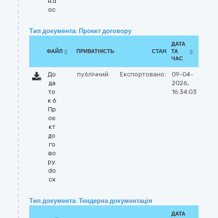
я.d
oc
Тип документа: Проект договору
ДАТА
ФАЙЛ
ПРИВАТНІСТЬ
СТАН
ТА
ЧАС
До
публічний
Експортовано:
09-04-
да
2026,
то
16:34:03
к 6
Пр
оє
кт
до
го
во
ру.
do
cx
Тип документа: Тендерна документація
ДАТА