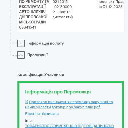
ПО РЕМОНТУ ТА
021:2015
проспект Праці, 
ЕКСПЛУАТАЦІЇ
-09130000-
по 31-12-2026
АВТОШЛЯХІВ"
9 – Нафта і
ДНІПРОВСЬКОЇ
дистиляти)
МІСЬКОЇ РАДИ
03341641
+
Інформація по лоту
-
Пропозиції
Кваліфікація Учасників
Інформація про Переможця
Протокол визначення переможця закупівлі та
намір укласти договір про закупівлю.pdf
Рішення підписано
Ім'я:
ТОВАРИСТВО З ОБМЕЖЕНОЮ ВІДПОВІДАЛЬНІСТЮ