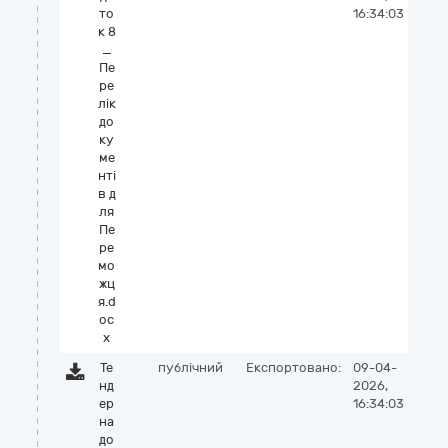
то
16:34:03
к 8
_
Пе
ре
лік
до
ку
ме
нті
в д
ля
Пе
ре
мо
жц
я.d
oc
x
Те
публічний
Експортовано:
09-04-
нд
2026,
ер
16:34:03
на
до