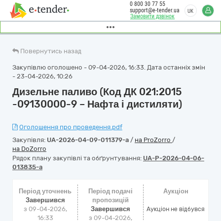
0 800 30 77 55
support@e-tender.ua
UK
Замовити дзвінок
Повернутись назад
Закупівлю оголошено - 09-04-2026, 16:33. Дата останніх змін
- 23-04-2026, 10:26
Дизельне паливо (Код ДК 021:2015
-09130000-9 – Нафта і дистиляти)
Оголошення про проведення.pdf
Закупівля:
UA-2026-04-09-011379-a
/
на ProZorro
/
на DoZorro
Рядок плану закупівлі та обґрунтування:
UA-P-2026-04-06-
013835-a
Період уточнень
Період подачі
Аукціон
Завершився
пропозицій
з 09-04-2026,
Завершився
Аукціон не відбувся
16:33
з 09-04-2026,