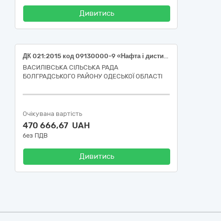
Дивитись
ДК 021:2015 код 09130000-9 «Нафта і дистиляти» (Бензин А-95 Євро5-Е10 ДК 021:2015: 09132000-3; Паливо дизельне ДП-Євро5-В0 ДК 021:2015: 09134200-9)
ВАСИЛІВСЬКА СІЛЬСЬКА РАДА
БОЛГРАДСЬКОГО РАЙОНУ ОДЕСЬКОЇ ОБЛАСТІ
Очікувана вартість
470 666,67 UAH
без ПДВ
Дивитись