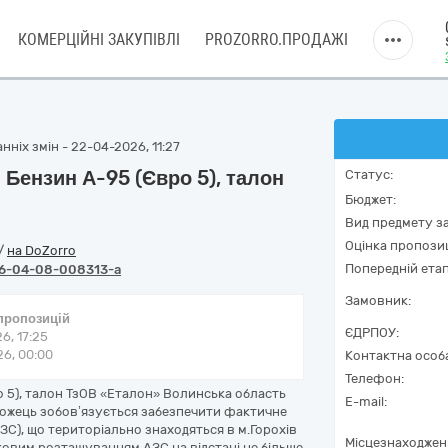
КОМЕРЦІЙНІ ЗАКУПІВЛІ
PROZORRO.ПРОДАЖІ
ніх змін - 22-04-2026, 11:27
 Бензин А-95 (Євро 5), талон
Статус:
Бюджет:
Вид предмету за
Оцінка пропозиц
/
на DoZorro
Попередній етап
6-04-08-008313-a
Замовник:
 пропозицій
ЄДРПОУ:
6, 17:25
6, 00:00
Контактна особ
Телефон:
о 5), талон ТзОВ «Еталон» Волинська область
E-mail:
можець зобов’язується забезпечити фактичне
ЗС), що територіально знаходяться в м.Горохів
Місцезнаходжен
ковим розташуванням АЗС на відстані не більше