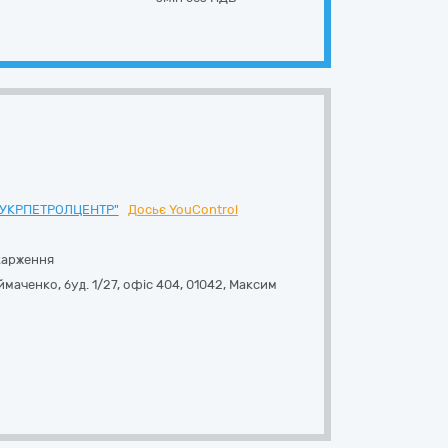
"УКРПЕТРОЛЦЕНТР"
Досьє YouControl
карження
маченко, буд. 1/27, офіс 404
,
01042
,
Максим