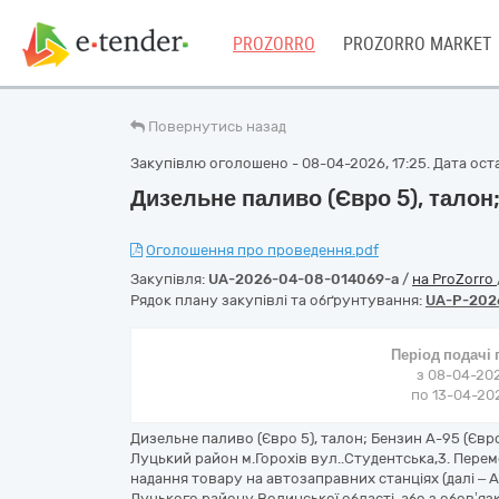
PROZORRO
PROZORRO MARKET
Повернутись назад
Закупівлю оголошено - 08-04-2026, 17:25. Дата остан
Дизельне паливо (Євро 5), талон;
Оголошення про проведення.pdf
Закупівля:
UA-2026-04-08-014069-a
/
на ProZorro
Рядок плану закупівлі та обґрунтування:
UA-P-202
Період подачі
з 08-04-202
по 13-04-202
Дизельне паливо (Євро 5), талон; Бензин А-95 (Євр
Луцький район м.Горохів вул..Студентська,3. Пере
надання товару на автозаправних станціях (далі – А
Луцького району Волинської області, або з обов’яз