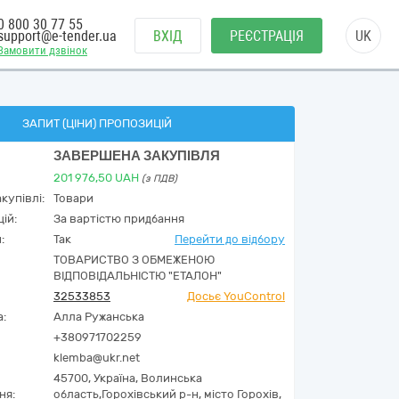
0 800 30 77 55
support@e-tender.ua
ВХІД
РЕЄСТРАЦІЯ
UK
Замовити дзвінок
ЗАПИТ (ЦІНИ) ПРОПОЗИЦІЙ
ЗАВЕРШЕНА ЗАКУПІВЛЯ
201 976,50
UAH
(з ПДВ)
купівлі:
Товари
ій:
За вартістю придбання
:
Так
Перейти до відбору
ТОВАРИСТВО З ОБМЕЖЕНОЮ
ВІДПОВІДАЛЬНІСТЮ "ЕТАЛОН"
32533853
Досьє YouControl
а:
Алла Ружанська
+380971702259
klemba@ukr.net
45700,
Україна
,
Волинська
ня:
область,
Горохівський р-н, місто Горохів,