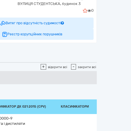
ВУЛИЦЯ СТУДЕНТСЬКА, будинок 3
0
Витяг про відсутність судимості
Реєстр корупційних порушників
+
-
відкрити всі
закрити всі
ФІКАТОР ДК 021:2015 (CPV)
КЛАСИФІКАТОРИ
0000-9
а і дистиляти