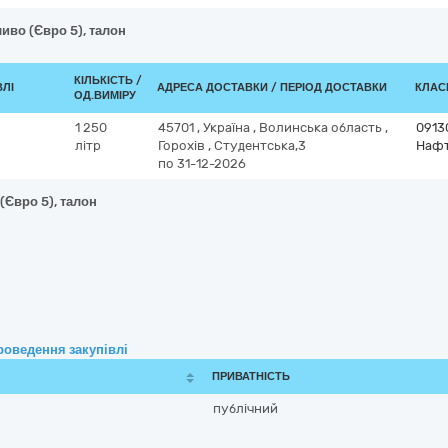
иво (Євро 5), талон
КІЛЬКІСТЬ /
ВЛІ
АДРЕСА ДОСТАВКИ / ПЕРІОД ДОСТАВКИ
КЛАСИ
ОД.ВИМІРУ
1 250
45701
,
Україна
,
Волинська область
,
0913
літр
Горохів
,
Студентська,3
Нафт
по 31-12-2026
(Євро 5), талон
роведення закупівлі
ПРИВАТНІСТЬ
публічний