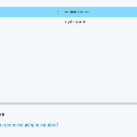
ПРИВАТНІСТЬ
публічний
ка
ої пропозиції/пропозиції.pdf