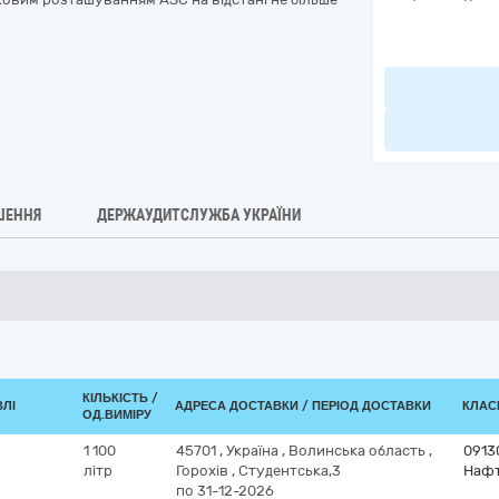
ШЕННЯ
ДЕРЖАУДИТСЛУЖБА УКРАЇНИ
КІЛЬКІСТЬ /
ВЛІ
АДРЕСА ДОСТАВКИ / ПЕРІОД ДОСТАВКИ
КЛАСИ
ОД.ВИМІРУ
1 100
45701
,
Україна
,
Волинська область
,
0913
літр
Горохів
,
Студентська,3
Нафт
по 31-12-2026