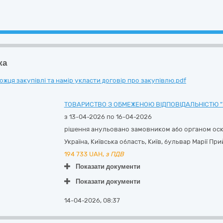
ка
ця закупівлі та намір укласти договір про закупівлю.pdf
ТОВАРИСТВО З ОБМЕЖЕНОЮ ВІДПОВІДАЛЬНІСТЮ 
з 13-04-2026 по 16-04-2026
рішення анульовано замовником або органом ос
Україна
,
Київська область
,
Київ,
бульвар Марії Прий
194 733
UAH,
з ПДВ
Показати документи
Показати документи
14-04-2026, 08:37