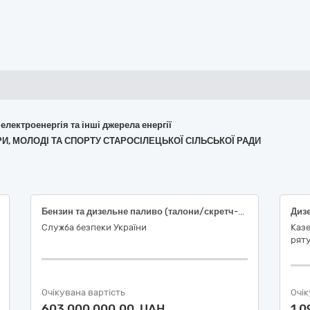
 електроенергія та інші джерела енергії
ТУРИ, МОЛОДІ ТА СПОРТУ СТАРОСІЛЕЦЬКОЇ СІЛЬСЬКОЇ РАДИ
Бензин та дизельне паливо (талони/скретч-карти)
Дизе
Служба безпеки України
Каз
рят
Очікувана вартість
Очік
603 000 000,00 UAH
1 0