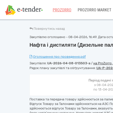
PROZORRO
PROZORRO MARKET
Повернутись назад
Закупівлю оголошено - 08-04-2026, 16:49. Дата остан
Нафта і дистиляти (Дизельне пал
Оголошення про проведення.pdf
Закупівля:
UA-2026-04-08-013503-a
/
на ProZorro
Рядок плану закупівлі та обґрунтування:
UA-P-202
Період подачі
з 08-04-202
по 13-04-202
Поставка та передача товару здійснюється за пали
Відпуск Товару за Талонами здійснюється на АЗС По
здійснюється відпуск Товару за Талонами, вказуєтьс
його невід’ємною частиною. Наявність мережі АЗС 