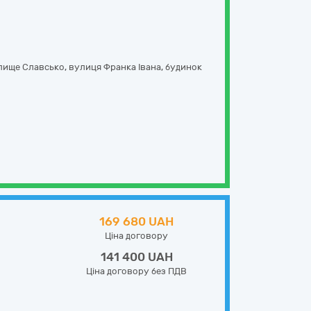
лище Славсько,
вулиця Франка Івана, будинок
169 680 UAH
Ціна договору
141 400 UAH
Ціна договору без ПДВ