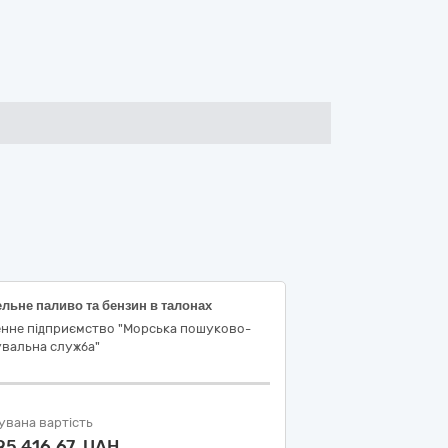
льне паливо та бензин в талонах
енне підприємство "Морська пошуково-
увальна служба"
увана вартість
95 416,67 UAH