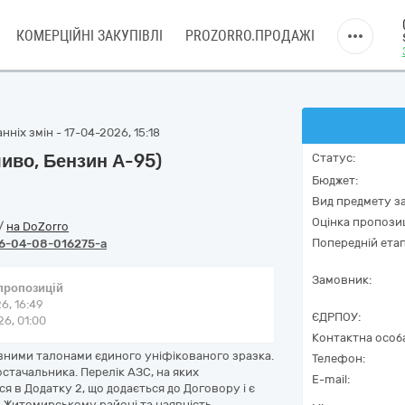
КОМЕРЦІЙНІ ЗАКУПІВЛІ
PROZORRO.ПРОДАЖІ
ніх змін - 17-04-2026, 15:18
иво, Бензин А-95)
Статус:
Бюджет:
Вид предмету за
Оцінка пропозиц
/
на DoZorro
Попередній етап
6-04-08-016275-a
Замовник:
 пропозицій
6, 16:49
ЄДРПОУ:
6, 01:00
Контактна особ
вними талонами єдиного уніфікованого зразка.
Телефон:
стачальника. Перелік АЗС, на яких
E-mail:
я в Додатку 2, що додається до Договору і є
в Житомирському районі та наявність