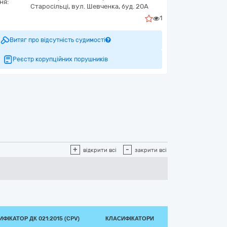
ня:
Старосільці,
вул. Шевченка, буд. 20А
1
3m1!4b1!4m4!3m3!8m2!3d50.4077778!4d28.9998889?
Витяг про відсутність судимості
Реєстр корупційних порушників
+
-
відкрити всі
закрити всі
ФІКАТОР ДК 021:2015 (CPV)
КЛАСИФІКАТОРИ