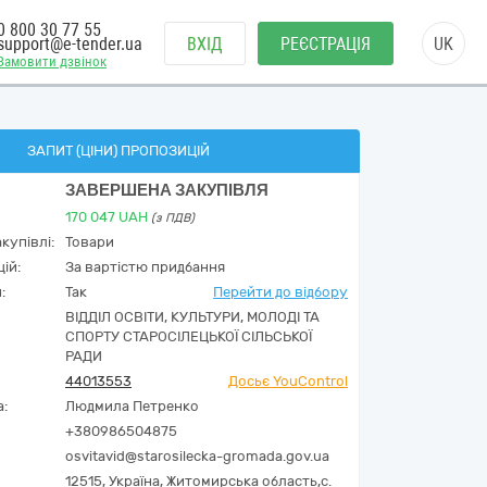
0 800 30 77 55
support@e-tender.ua
ВХІД
РЕЄСТРАЦІЯ
UK
Замовити дзвінок
ЗАПИТ (ЦІНИ) ПРОПОЗИЦІЙ
ЗАВЕРШЕНА ЗАКУПІВЛЯ
170 047
UAH
(з ПДВ)
купівлі:
Товари
ій:
За вартістю придбання
:
Так
Перейти до відбору
ВІДДІЛ ОСВІТИ, КУЛЬТУРИ, МОЛОДІ ТА
СПОРТУ СТАРОСІЛЕЦЬКОЇ СІЛЬСЬКОЇ
РАДИ
44013553
Досьє YouControl
а:
Людмила Петренко
+380986504875
osvitavid@starosilecka-gromada.gov.ua
12515,
Україна
,
Житомирська область,
с.