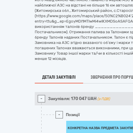
найближчої АЗС на відстані не більше 16 км автошл
(Житомирська обл., Житомирський район, с.Старосіл
(https://www.google.com/maps/place/50%C2%B024'
entry=ttu&g_ep=EgoyMDI1MTIwMi4wIKXMDSoASAFQAw
використанням талонів бренду ___________
Постачальником). Отримання палива за Талонами зд
бренду Талонів наданих Постачальником. Талон є 
Замовника на АЗС згідно вказаного об’єму і марки т
погашених Талонах вважаються виконаними, при ц
Замовнику Товар іншої марки та/чи в кількості іншій, 
менше 12 місяців.
ДЕТАЛІ ЗАКУПІВЛІ
ЗВЕРНЕННЯ ПРО ПОРУ
-
Закупівля:
170 047
UAH
(з ПДВ)
-
Позиції
КОНКРЕТНА НАЗВА ПРЕДМЕТА ЗАКУПІ