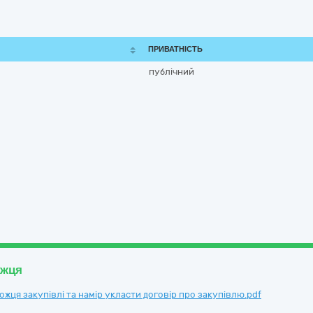
ПРИВАТНІСТЬ
публічний
ожця
ця закупівлі та намір укласти договір про закупівлю.pdf