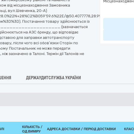
Місцезнаходжен
яхом від місцезнаходження Замовника
ьці, вул.Шевченка, 20-А)
28.0%22N+28%C2%B059'59.6%22E/@50.4077778,28.9998889,17z/data=!
%3D%3D). Постачання товару здійснюється із
______________________ (зазначається
ійснюється на АЗС бренду, що відповідає
підставою для заправки автотранспорту
овару, після чого всі обов’язки Сторін по
ьому Постачальник не може передати
ніж зазначено в Талоні. Термін дії Талонів не
ШЕННЯ
ДЕРЖАУДИТСЛУЖБА УКРАЇНИ
КІЛЬКІСТЬ /
ВЛІ
АДРЕСА ДОСТАВКИ / ПЕРІОД ДОСТАВКИ
КЛАСИ
ОД.ВИМІРУ