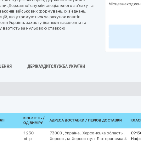
Місцезнаходжен
ни, Державної служби спеціального зв’язку та
законів військових формувань, їх з’єднань,
зацій, що утримуються за рахунок коштів
они України, захисту безпеки населення та
ну вартість за нульовою ставкою
ШЕННЯ
ДЕРЖАУДИТСЛУЖБА УКРАЇНИ
КІЛЬКІСТЬ /
ВЛІ
АДРЕСА ДОСТАВКИ / ПЕРІОД ДОСТАВКИ
КЛАСИ
ОД.ВИМІРУ
1 230
73000
,
Україна
,
Херсонська область
,
0913
літр
Херсон
,
м. Херсон вул. Лютеранська 4
Нафт