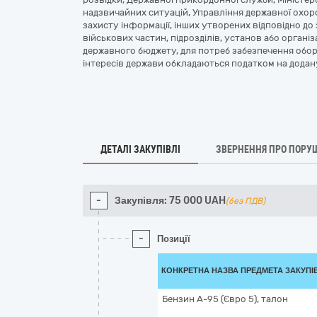
надзвичайних ситуацій, Управління державної охоро
захисту інформації, інших утворених відповідно до 
військових частин, підрозділів, установ або органі
державного бюджету, для потреб забезпечення обор
інтересів держави обкладаються податком на дода
ДЕТАЛІ ЗАКУПІВЛІ
ЗВЕРНЕННЯ ПРО ПОРУ
-
Закупівля:
75 000
UAH
(без ПДВ)
-
Позиції
КОНКРЕТНА НАЗВА ПРЕДМЕТА ЗАКУПІ
Бензин А-95 (Євро 5), талон