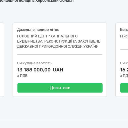
іональної поліції в Херсонській Області
Дизельне паливо літнє
Бен
ГОЛОВНИЙ ЦЕНТР КАПІТАЛЬНОГО
Гай
БУДІВНИЦТВА, РЕКОНСТРУКЦІЇ ТА ЗАКУПІВЕЛЬ
ДЕРЖАВНОЇ ПРИКОРДОННОЇ СЛУЖБИ УКРАЇНИ
Очікувана вартість
Очік
13 188 000,00 UAH
16
з ПДВ
з П
Дивитись