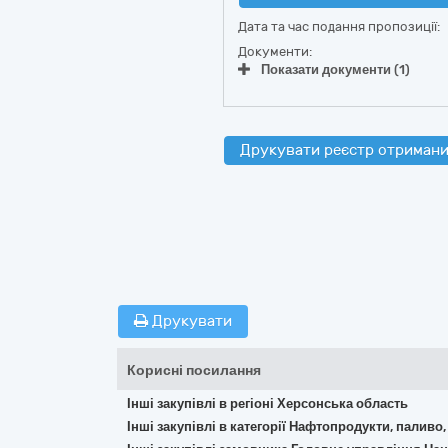
Дата та час подання пропозиції:
Документи:
Показати документи (1)
Друкувати реєстр отримани
Друкувати
Корисні посилання
Інші закупівлі в регіоні Херсонська область
Інші закупівлі в категорії Нафтопродукти, паливо,