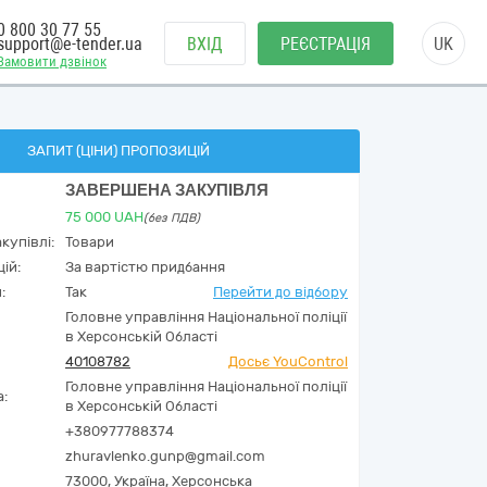
0 800 30 77 55
support@e-tender.ua
ВХІД
РЕЄСТРАЦІЯ
UK
Замовити дзвінок
ЗАПИТ (ЦІНИ) ПРОПОЗИЦІЙ
ЗАВЕРШЕНА ЗАКУПІВЛЯ
75 000
UAH
(без ПДВ)
купівлі:
Товари
ій:
За вартістю придбання
:
Так
Перейти до відбору
Головне управління Національної поліції
в Херсонській Області
40108782
Досьє YouControl
Головне управління Національної поліції
а:
в Херсонській Області
+380977788374
zhuravlenko.gunp@gmail.com
73000,
Україна
,
Херсонська