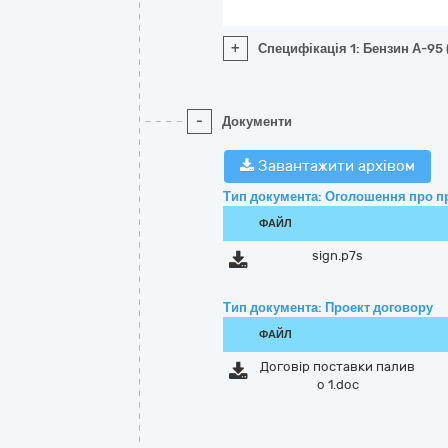
+
Специфікація 1: Бензин А-95 
-
Документи
Завантажити архівом
Тип документа: Оголошення про п
ФАЙЛ
sign.p7s
Тип документа: Проект договору
ФАЙЛ
Договір поставки палив
о 1.doc