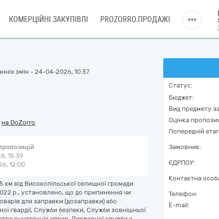
КОМЕРЦІЙНІ ЗАКУПІВЛІ
PROZORRO.ПРОДАЖІ
нніх змін - 24-04-2026, 10:37
Статус:
Бюджет:
Вид предмету за
Оцінка пропозиц
/
на DoZorro
Попередній етап
 пропозицій
Замовник:
6, 15:39
ЄДРПОУ:
6, 12:00
Контактна особ
15 км від Високопільської селищної громади.
022 р., установлено, що до припинення чи
Телефон:
оварів для заправки (дозаправки) або
E-mail:
ої гвардії, Служби безпеки, Служби зовнішньої
ства внутрішніх справ, Державної служби з