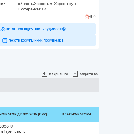
ня:
область,
Херсон,
м. Херсон вул.
Лютеранська 4
3
Витяг про відсутність судимості
Реєстр корупційних порушників
+
-
відкрити всі
закрити всі
ФІКАТОР ДК 021:2015 (CPV)
КЛАСИФІКАТОРИ
0000-9
а і дистиляти