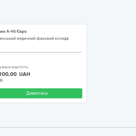
зин А-95 Євро
синський медичний фаховий коледж
увана вартість
 200,00 UAH
ДВ
Дивитись