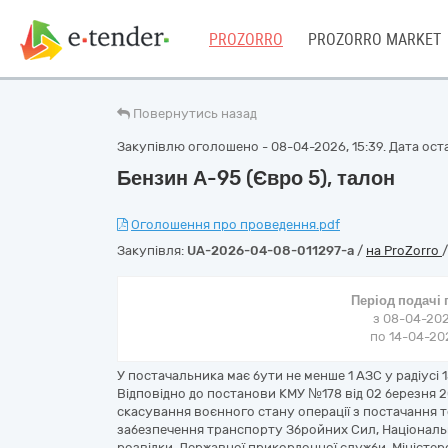
PROZORRO
PROZORRO MARKET
Повернутись назад
Закупівлю оголошено - 08-04-2026, 15:39. Дата оста
Бензин А-95 (Євро 5), талон
Оголошення про проведення.pdf
Закупівля:
UA-2026-04-08-011297-a
/
на ProZorro
Період подачі
з 08-04-202
по 14-04-202
У постачальника має бути не менше 1 АЗС у радіусі 
Відповідно до постанови КМУ №178 від 02 березня 2
скасування воєнного стану операції з постачання т
забезпечення транспорту Збройних Сил, Національн
розвідки, Державної прикордонної служби, Міністер