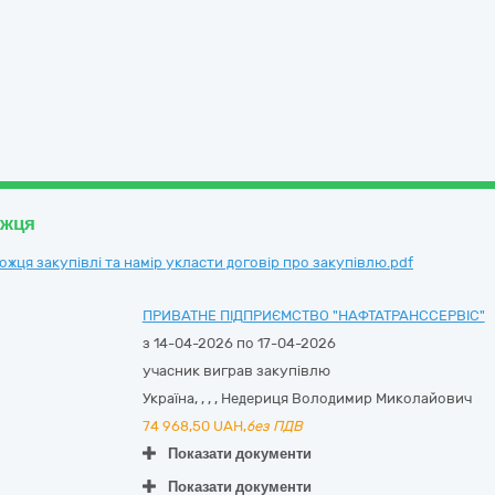
ожця
ця закупівлі та намір укласти договір про закупівлю.pdf
ПРИВАТНЕ ПІДПРИЄМСТВО "НАФТАТРАНССЕРВІС"
з 14-04-2026 по 17-04-2026
учасник виграв закупівлю
Україна
,
,
,
,
Недериця Володимир Миколайович
74 968,50
UAH,
без ПДВ
Показати документи
Показати документи