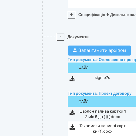
+
Специфікація 1: Дизельне пал
-
Документи
Завантажити архівом
Тип документа: Оголошення про п
ФАЙЛ
sign.p7s
Тип документа: Проект договору
ФАЙЛ
шаблон палива картки 1
2 міс 5 дн (1) (.docx
Техвимоги паливні карт
ки (1).docx