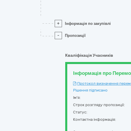
+
Інформація по закупівлі
-
Пропозиції
Кваліфікація Учасників
Інформація про Перем
Протокол визначення перемож
Рішення підписано
Ім'я:
Строк розгляду пропозиції:
Статус:
Контактна інформація: