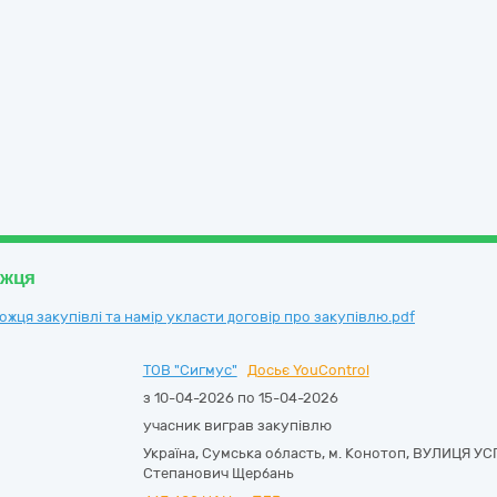
ожця
ця закупівлі та намір укласти договір про закупівлю.pdf
ТОВ "Сигмус"
Досьє YouControl
з 10-04-2026 по 15-04-2026
учасник виграв закупівлю
Україна
,
Сумська область
,
м. Конотоп,
ВУЛИЦЯ УСП
Степанович Щербань