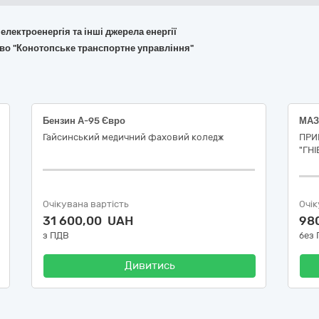
 електроенергія та інші джерела енергії
во "Конотопське транспортне управління"
Бензин А-95 Євро
МАЗ
Гайсинський медичний фаховий коледж
ПРИ
"ГН
Очікувана вартість
Очік
31 600,00 UAH
98
з ПДВ
без
Дивитись