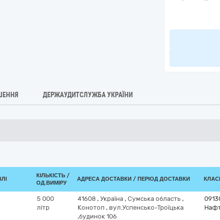
ШЕННЯ
ДЕРЖАУДИТСЛУЖБА УКРАЇНИ
КІЛЬКІСТЬ /
ВЛІ
АДРЕСА ДОСТАВКИ / ПЕРІОД ДОСТАВКИ
КЛАСИ
ОД.ВИМІРУ
5 000
41608
,
Україна
,
Сумська область
,
0913
літр
Конотоп
,
вул.Успенсько-Троїцька
Нафт
,будинок 106