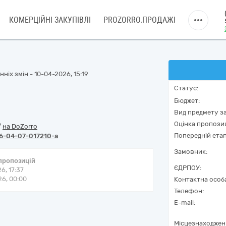
КОМЕРЦІЙНІ ЗАКУПІВЛІ
PROZORRO.ПРОДАЖІ
ніх змін - 10-04-2026, 15:19
Статус:
Бюджет:
Вид предмету за
Оцінка пропозиц
/
на DoZorro
Попередній етап
6-04-07-017210-a
Замовник:
 пропозицій
ЄДРПОУ:
6, 17:37
6, 00:00
Контактна особ
Телефон:
E-mail:
Місцезнаходжен