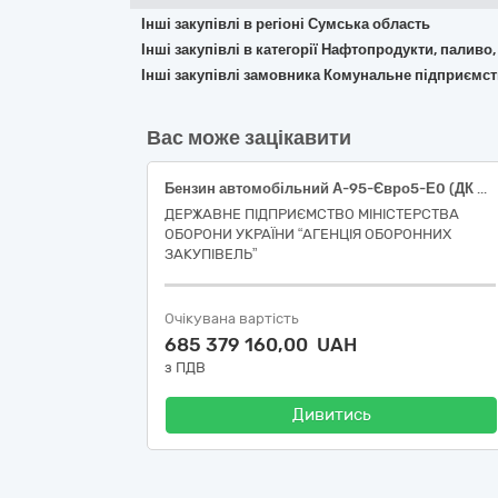
Інші закупівлі в регіоні Сумська область
Інші закупівлі в категорії Нафтопродукти, паливо,
Інші закупівлі замовника Комунальне підприємст
Вас може зацікавити
Бензин автомобільний А-95-Євро5-Е0 (ДК 021:2015: 09130000-9: Нафта і дистиляти)
ДЕРЖАВНЕ ПІДПРИЄМСТВО МІНІСТЕРСТВА
ОБОРОНИ УКРАЇНИ “АГЕНЦІЯ ОБОРОННИХ
ЗАКУПІВЕЛЬ”
Очікувана вартість
685 379 160,00 UAH
з ПДВ
Дивитись