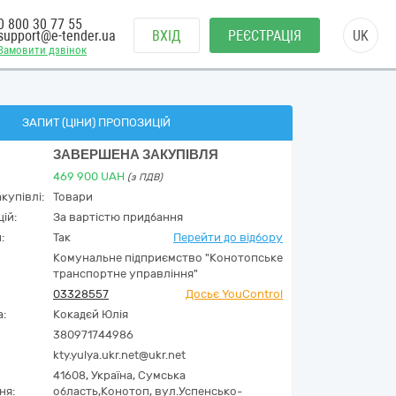
0 800 30 77 55
support@e-tender.ua
ВХІД
РЕЄСТРАЦІЯ
UK
Замовити дзвінок
ЗАПИТ (ЦІНИ) ПРОПОЗИЦІЙ
ЗАВЕРШЕНА ЗАКУПІВЛЯ
469 900
UAH
(з ПДВ)
купівлі:
Товари
ій:
За вартістю придбання
:
Так
Перейти до відбору
Комунальне підприємство "Конотопське
транспортне управління"
03328557
Досьє YouControl
а:
Кокадєй Юлія
380971744986
kty.yulya.ukr.net@ukr.net
41608,
Україна
,
Сумська
ня:
область,
Конотоп,
вул.Успенсько-