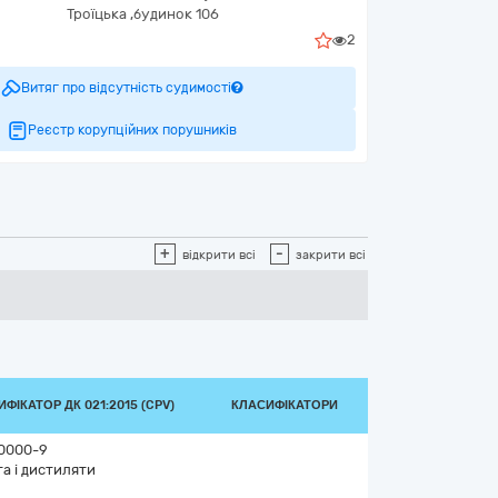
Троїцька ,будинок 106
2
Витяг про відсутність судимості
Реєстр корупційних порушників
+
-
відкрити всі
закрити всі
ФІКАТОР ДК 021:2015 (CPV)
КЛАСИФІКАТОРИ
0000-9
а і дистиляти