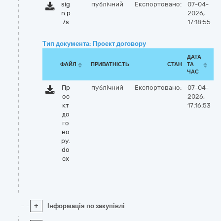
sig
публічний
Експортовано:
07-04-
n.p
2026,
7s
17:18:55
Тип документа: Проект договору
ДАТА
ФАЙЛ
ПРИВАТНІСТЬ
СТАН
ТА
ЧАС
Пр
публічний
Експортовано:
07-04-
оє
2026,
кт
17:16:53
до
го
во
ру.
do
cx
+
Інформація по закупівлі