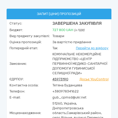
ЗАПИТ (ЦІНИ) ПРОПОЗИЦІЙ
ЗАВЕРШЕНА ЗАКУПІВЛЯ
Статус:
Бюджет:
727 800
UAH
(з ПДВ)
Вид предмету закупівлі:
Товари
Оцінка пропозицій:
За вартістю придбання
Попередній етап:
Так
Перейти до відбору
КОМУНАЛЬНЕ НЕКОМЕРЦІЙНЕ
ПІДПРИЄМСТВО «ЦЕНТР
Замовник:
ПЕРВИННОЇ МЕДИКО-САНІТАРНОЇ
ДОПОМОГИ ГУБИНИСЬКОЇ
СЕЛИЩНОЇ РАДИ»
ЄДРПОУ:
45973190
Досьє YouControl
Контактна особа:
Тетяна Буданцева
Телефон:
+380978341622
E-mail:
gub_cpmsd@ukr.net
51260,
Україна
,
Дніпропетровська
Місцезнаходження:
область,
Самарівський район,
село Вільне,
вулиця Перемоги,