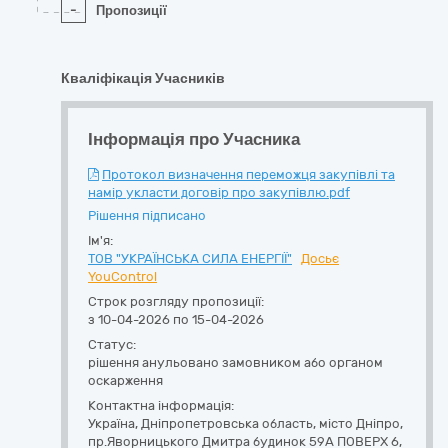
-
Пропозиції
Кваліфікація Учасників
Інформація про Учасника
Протокол визначення переможця закупівлі та
намір укласти договір про закупівлю.pdf
Рішення підписано
Ім'я:
ТОВ "УКРАЇНСЬКА СИЛА ЕНЕРГІЇ"
Досьє
YouControl
Строк розгляду пропозиції:
з 10-04-2026 по 15-04-2026
Статус:
рішення анульовано замовником або органом
оскарження
Контактна інформація:
Україна
,
Дніпропетровська область
,
місто Дніпро,
пр.Яворницького Дмитра будинок 59А ПОВЕРХ 6
,