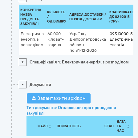
КОНКРЕТНА
КІЛЬКІСТЬ
КЛАСИФІКАТОР
НАЗВА
АДРЕСА ДОСТАВКИ /
/
ДК 021:2015
ПРЕДМЕТА
ПЕРІОД ДОСТАВКИ
ОД.ВИМІРУ
(CPV)
ЗАКУПІВЛІ
Електрична
60 000
Україна
,
09310000-5
енергія, з
кіловат-
Дніпропетровська
Електрична
розподілом
година
область
енергія
по 31-12-2026
+
Специфікація 1: Електрична енергія, з розподілом
-
Документи
Завантажити архівом
Тип документа: Оголошення про проведення
закупівлі
ДАТА
ФАЙЛ
ПРИВАТНІСТЬ
СТАН
ТА
ЧАС