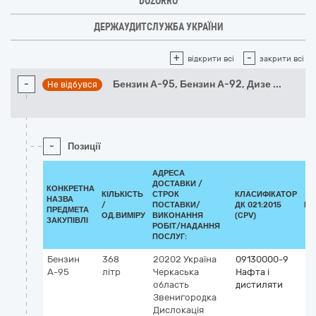
DOZORRO
ДЕРЖАУДИТСЛУЖБА УКРАЇНИ
+
-
відкрити всі
закрити всі
-
Бензин А-95, Бензин А-92, Дизе
...
Не відбувся
-
Позиції
АДРЕСА
ДОСТАВКИ /
КОНКРЕТНА
КІЛЬКІСТЬ
СТРОК
КЛАСИФІКАТОР
НАЗВА
/
ПОСТАВКИ/
ДК 021:2015
КЛ
ПРЕДМЕТА
ОД.ВИМІРУ
ВИКОНАННЯ
(CPV)
ЗАКУПІВЛІ
РОБІТ/НАДАННЯ
ПОСЛУГ:
Бензин
368
20202
Україна
09130000-9
А-95
літр
Черкаська
Нафта і
область
дистиляти
Звенигородка
Дислокація