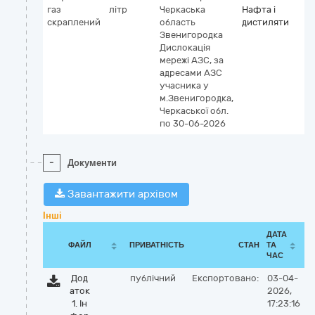
газ
літр
Черкаська
Нафта і
скраплений
область
дистиляти
Звенигородка
Дислокація
мережі АЗС, за
адресами АЗС
учасника у
м.Звенигородка,
Черкаської обл.
по 30-06-2026
-
Документи
Завантажити архівом
Інші
ДАТА
ФАЙЛ
ПРИВАТНІСТЬ
СТАН
ТА
ЧАС
Дод
публічний
Експортовано:
03-04-
аток
2026,
1. Ін
17:23:16