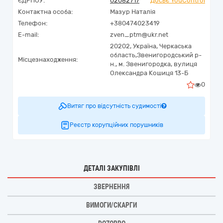
ЄДРПОУ:
02082717
Досьє YouControl
Контактна особа:
Мазур Наталія
Телефон:
+380474023419
E-mail:
zven_ptm@ukr.net
20202,
Україна
,
Черкаська
область,
Звенигородський р-
Місцезнаходження:
н., м. Звенигородка,
вулиця
Олександра Кошиця 13-Б
0
Витяг про відсутність судимості
Реєстр корупційних порушників
ДЕТАЛІ ЗАКУПІВЛІ
ЗВЕРНЕННЯ
ВИМОГИ/СКАРГИ