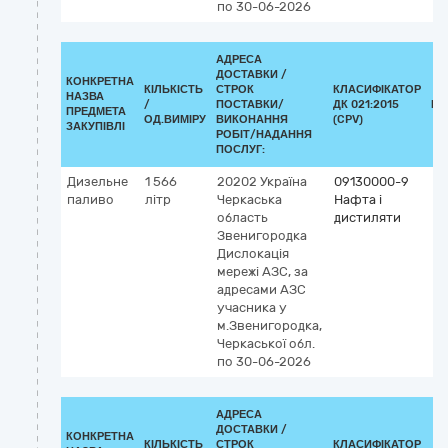
по 30-06-2026
АДРЕСА
ДОСТАВКИ /
КОНКРЕТНА
КІЛЬКІСТЬ
СТРОК
КЛАСИФІКАТОР
НАЗВА
/
ПОСТАВКИ/
ДК 021:2015
КЛ
ПРЕДМЕТА
ОД.ВИМІРУ
ВИКОНАННЯ
(CPV)
ЗАКУПІВЛІ
РОБІТ/НАДАННЯ
ПОСЛУГ:
Дизельне
1 566
20202
Україна
09130000-9
паливо
літр
Черкаська
Нафта і
область
дистиляти
Звенигородка
Дислокація
мережі АЗС, за
адресами АЗС
учасника у
м.Звенигородка,
Черкаської обл.
по 30-06-2026
АДРЕСА
ДОСТАВКИ /
КОНКРЕТНА
КІЛЬКІСТЬ
СТРОК
КЛАСИФІКАТОР