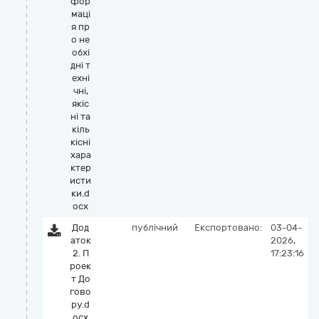
фор
маці
я пр
о не
обхі
дні т
ехні
чні,
якіс
ні та
кіль
кісні
хара
ктер
исти
ки.d
ocx
Дод
публічний
Експортовано:
03-04-
аток
2026,
2. П
17:23:16
роек
т До
гово
ру.d
ocx