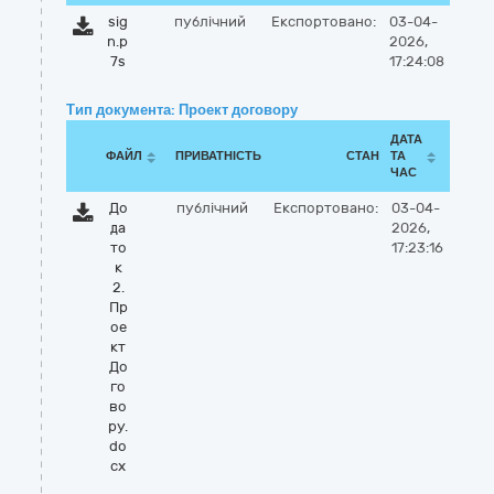
sig
публічний
Експортовано:
03-04-
n.p
2026,
7s
17:24:08
Тип документа: Проект договору
ДАТА
ФАЙЛ
ПРИВАТНІСТЬ
СТАН
ТА
ЧАС
До
публічний
Експортовано:
03-04-
да
2026,
то
17:23:16
к
2.
Пр
ое
кт
До
го
во
ру.
do
cx