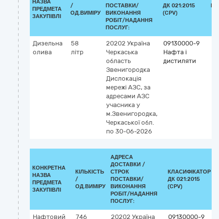
НАЗВА
/
ПОСТАВКИ/
ДК 021:2015
КЛ
ПРЕДМЕТА
ОД.ВИМІРУ
ВИКОНАННЯ
(CPV)
ЗАКУПІВЛІ
РОБІТ/НАДАННЯ
ПОСЛУГ:
Дизельна
58
20202
Україна
09130000-9
олива
літр
Черкаська
Нафта і
область
дистиляти
Звенигородка
Дислокація
мережі АЗС, за
адресами АЗС
учасника у
м.Звенигородка,
Черкаської обл.
по 30-06-2026
АДРЕСА
ДОСТАВКИ /
КОНКРЕТНА
КІЛЬКІСТЬ
СТРОК
КЛАСИФІКАТОР
НАЗВА
/
ПОСТАВКИ/
ДК 021:2015
ПРЕДМЕТА
ОД.ВИМІРУ
ВИКОНАННЯ
(CPV)
ЗАКУПІВЛІ
РОБІТ/НАДАННЯ
ПОСЛУГ:
Нафтовий
746
20202
Україна
09130000-9