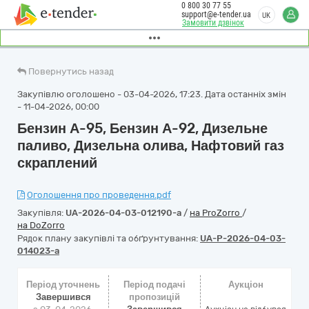
0 800 30 77 55
support@e-tender.ua
UK
Замовити дзвінок
Повернутись назад
Закупівлю оголошено - 03-04-2026, 17:23. Дата останніх змін
- 11-04-2026, 00:00
Бензин А-95, Бензин А-92, Дизельне
паливо, Дизельна олива, Нафтовий газ
скраплений
Оголошення про проведення.pdf
Закупівля:
UA-2026-04-03-012190-a
/
на ProZorro
/
на DoZorro
Рядок плану закупівлі та обґрунтування:
UA-P-2026-04-03-
014023-a
Період уточнень
Період подачі
Аукціон
Завершився
пропозицій