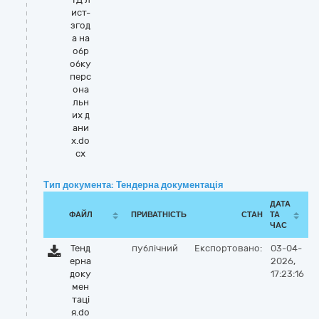
ист-
згод
а на
обр
обку
перс
она
льн
их д
ани
х.do
cx
Тип документа: Тендерна документація
ДАТА
ФАЙЛ
ПРИВАТНІСТЬ
СТАН
ТА
ЧАС
Тенд
публічний
Експортовано:
03-04-
ерна
2026,
доку
17:23:16
мен
таці
я.do