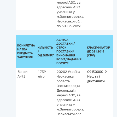
мережі АЗС, за
адресами АЗС
учасника у
м.Звенигородка,
Черкаської обл.
по 30-06-2026
АДРЕСА
ДОСТАВКИ /
КОНКРЕТНА
КІЛЬКІСТЬ
СТРОК
КЛАСИФІКАТОР
НАЗВА
/
ПОСТАВКИ/
ДК 021:2015
КЛ
ПРЕДМЕТА
ОД.ВИМІРУ
ВИКОНАННЯ
(CPV)
ЗАКУПІВЛІ
РОБІТ/НАДАННЯ
ПОСЛУГ:
Бензин
1 739
20202
Україна
09130000-9
А-92
літр
Черкаська
Нафта і
область
дистиляти
Звенигородка
Дислокація
мережі АЗС, за
адресами АЗС
учасника у
м.Звенигородка,
Черкаської обл.