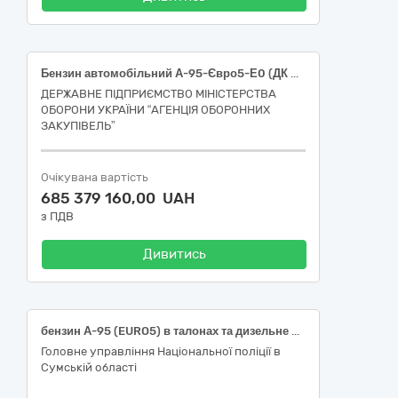
Бензин автомобільний А-95-Євро5-Е0 (ДК 021:2015: 09130000-9: Нафта і дистиляти)
ДЕРЖАВНЕ ПІДПРИЄМСТВО МІНІСТЕРСТВА
ОБОРОНИ УКРАЇНИ “АГЕНЦІЯ ОБОРОННИХ
ЗАКУПІВЕЛЬ”
Очікувана вартість
685 379 160,00 UAH
з ПДВ
Дивитись
бензин А-95 (EURO5) в талонах та дизельне паливо (EURO5) в талонах ДК 021:2015 – 09130000-9 – «Нафта і дистиляти»
Головне управління Національної поліції в
Сумській області