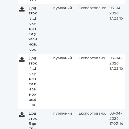
Дод
публічний
Експортовано:
03-04-
аток
2026,
3. Д
17:23:16
оку
мен
ти у
часн
иків.
doc
Дод
публічний
Експортовано:
03-04-
аток
2026,
4. Д
17:23:16
оку
мен
ти п
ере
мож
ця.d
oc
Дод
публічний
Експортовано:
03-04-
аток
2026,
5 до
17:23:16
ТД л