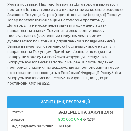
Умови поставки: Партією Товару за Договором вважається
поставка Товару в обсязі, що визначений за кожною окремою
Заявкою Покупця. Строк (термін) поставки (передачі) Товару:
Товар поставляється за цим Договором протягом дії
Договору, та не може перевищувати один день з дати
направлення заявки Покупця не електронну адресу
Постачальника (за бажанням Покупця заявка може
дублюватися поштовим відправленням з повідомленням).
Заявка вважається отриманою Постачальником на дату її
направлення Покупцем. Примітки: Країною походження
товару не може бути Російська Федерація, Республіка
Білорусь або Ісламська Республіка Іран. Шляхом подання
пропозиції учасник підтверджує, що запропонований товар
не є товаром, що походить з Російської Федерації, Республіки
Білорусь або Ісламської Республіки Іран, відповідно до
постанови КМУ № 822.
ЗАПИТ (ЦІНИ) ПРОПОЗИЦІЙ
ЗАВЕРШЕНА ЗАКУПІВЛЯ
Статус:
Бюджет:
800 000
UAH
(з ПДВ)
Вид предмету закупівлі:
Товари