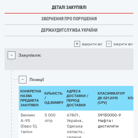
ДЕТАЛІ ЗАКУПІВЛІ
ЗВЕРНЕННЯ ПРО ПОРУШЕННЯ
ДЕРЖАУДИТСЛУЖБА УКРАЇНИ
+
-
відкрити всі
закрити всі
-
Закупівля:
-
Позиції
КОНКРЕТНА
АДРЕСА
КІЛЬКІСТЬ
КЛАСИФІКАТОР
НАЗВА
ДОСТАВКИ /
/
ДК 021:2015
КЛАС
ПРЕДМЕТА
ПЕРІОД
ОД.ВИМІРУ
(CPV)
ЗАКУПІВЛІ
ДОСТАВКИ
Бензин
5 000
67801
,
09130000-9
А-95
літр
Україна
,
Нафта і
(Євро 5),
Одеська
дистиляти
талон
область
,
селище