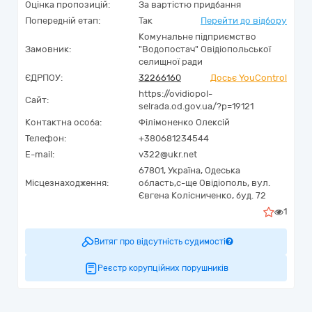
Оцінка пропозицій:
За вартістю придбання
Попередній етап:
Так
Перейти до відбору
Комунальне підприємство
Замовник:
"Водопостач" Овідіопольської
селищної ради
ЄДРПОУ:
32266160
Досьє YouControl
https://ovidiopol-
Сайт:
selrada.od.gov.ua/?p=19121
Контактна особа:
Філімоненко Олексій
Телефон:
+380681234544
E-mail:
v322@ukr.net
67801,
Україна
,
Одеська
Місцезнаходження:
область,
с-ще Овідіополь,
вул.
Євгена Колісниченко, буд. 72
1
Витяг про відсутність судимості
Реєстр корупційних порушників