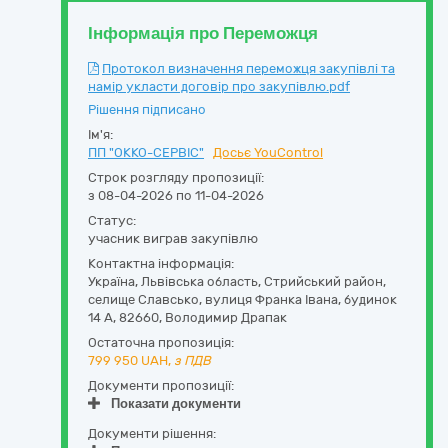
Інформація про Переможця
Протокол визначення переможця закупівлі та
намір укласти договір про закупівлю.pdf
Рішення підписано
Ім'я:
ПП "ОККО-СЕРВІС"
Досьє YouControl
Строк розгляду пропозиції:
з 08-04-2026 по 11-04-2026
Статус:
учасник виграв закупівлю
Контактна інформація:
Україна
,
Львівська область
,
Стрийський район,
селище Славсько,
вулиця Франка Івана, будинок
14 А
,
82660
,
Володимир Драпак
Остаточна пропозиція:
799 950
UAH,
з ПДВ
Документи пропозиції:
Показати документи
Документи рішення: