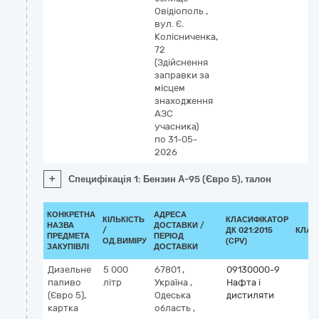
Овідіополь
,
вул. Є.
Колісниченка,
72
(Здійснення
заправки за
місцем
знаходження
АЗС
учасника)
по 31-05-
2026
+
Специфікація 1: Бензин А-95 (Євро 5), талон
КОНКРЕТНА
АДРЕСА
КІЛЬКІСТЬ
КЛАСИФІКАТОР
НАЗВА
ДОСТАВКИ /
/
ДК 021:2015
КЛАС
ПРЕДМЕТА
ПЕРІОД
ОД.ВИМІРУ
(CPV)
ЗАКУПІВЛІ
ДОСТАВКИ
Дизельне
5 000
67801
,
09130000-9
паливо
літр
Україна
,
Нафта і
(Євро 5),
Одеська
дистиляти
картка
область
,