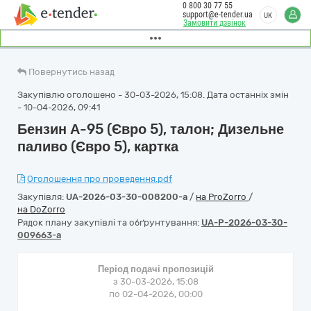
0 800 30 77 55
support@e-tender.ua
UK
Замовити дзвінок
Повернутись назад
Закупівлю оголошено - 30-03-2026, 15:08. Дата останніх змін
- 10-04-2026, 09:41
Бензин А-95 (Євро 5), талон; Дизельне
паливо (Євро 5), картка
Оголошення про проведення.pdf
Закупівля:
UA-2026-03-30-008200-a
/
на ProZorro
/
на DoZorro
Рядок плану закупівлі та обґрунтування:
UA-P-2026-03-30-
009663-a
Період подачі пропозицій
з 30-03-2026, 15:08
по 02-04-2026, 00:00