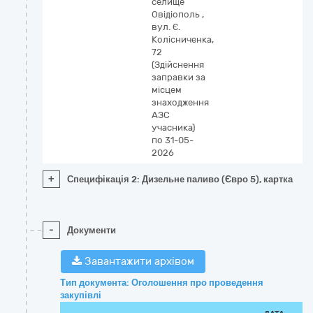
селище
Овідіополь
,
вул. Є.
Колісниченка,
72
(Здійснення
заправки за
місцем
знаходження
АЗС
учасника)
по 31-05-
2026
+
Специфікація 2: Дизельне паливо (Євро 5), картка
-
Документи
Завантажити архівом
Тип документа: Оголошення про проведення
закупівлі