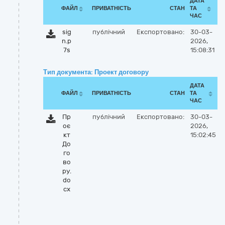
ДАТА
ФАЙЛ
ПРИВАТНІСТЬ
СТАН
ТА
ЧАС
sig
публічний
Експортовано:
30-03-
n.p
2026,
7s
15:08:31
Тип документа: Проект договору
ДАТА
ФАЙЛ
ПРИВАТНІСТЬ
СТАН
ТА
ЧАС
Пр
публічний
Експортовано:
30-03-
оє
2026,
кт
15:02:45
До
го
во
ру.
do
cx