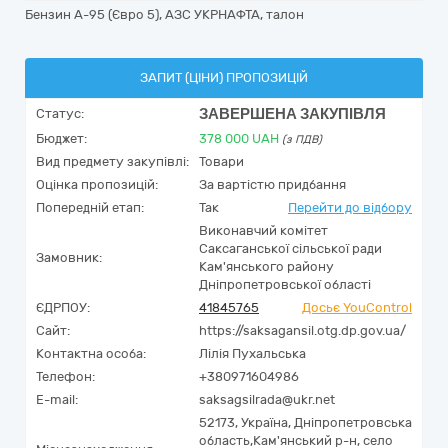
Бензин А-95 (Євро 5), АЗС УКРНАФТА, талон
ЗАПИТ (ЦІНИ) ПРОПОЗИЦІЙ
ЗАВЕРШЕНА ЗАКУПІВЛЯ
Статус:
Бюджет:
378 000
UAH
(з ПДВ)
Вид предмету закупівлі:
Товари
Оцінка пропозицій:
За вартістю придбання
Попередній етап:
Так
Перейти до відбору
Виконавчий комітет
Саксаганської сільської ради
Замовник:
Кам'янського району
Дніпропетровської області
ЄДРПОУ:
41845765
Досьє YouControl
Сайт:
https://saksagansil.otg.dp.gov.ua/
Контактна особа:
Лілія Пухальська
Телефон:
+380971604986
E-mail:
saksagsilrada@ukr.net
52173,
Україна
,
Дніпропетровська
область,
Кам'янський р-н, село