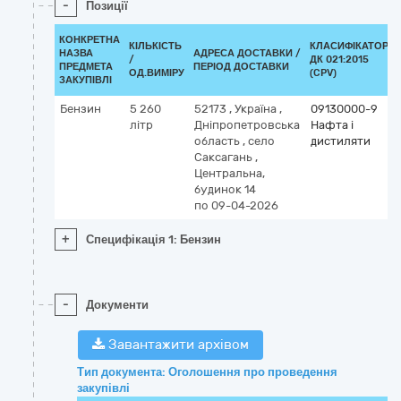
-
Позиції
КОНКРЕТНА
КІЛЬКІСТЬ
КЛАСИФІКАТОР
НАЗВА
АДРЕСА ДОСТАВКИ /
/
ДК 021:2015
ПРЕДМЕТА
ПЕРІОД ДОСТАВКИ
ОД.ВИМІРУ
(CPV)
ЗАКУПІВЛІ
Бензин
5 260
52173
,
Україна
,
09130000-9
літр
Дніпропетровська
Нафта і
область
,
село
дистиляти
Саксагань
,
Центральна,
будинок 14
по 09-04-2026
+
Специфікація 1: Бензин
-
Документи
Завантажити архівом
Тип документа: Оголошення про проведення
закупівлі