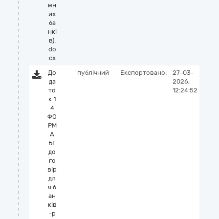
мн
их
ба
нкі
в).
do
cx
До
публічний
Експортовано:
27-03-
да
2026,
то
12:24:52
к 1
4
ФО
РМ
А
БГ
до
го
вір
дл
я б
ан
ків
-р