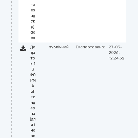
-р
ез
ид
Ук
р).
do
cx
До
публічний
Експортовано:
27-03-
да
2026,
то
12:24:52
к 1
3
ФО
РМ
А
БГ
те
нд
ер
на
(дл
я і
но
зе