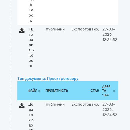
А
1.d
oc
x
ТД
публічний
Експортовано:
27-03-
то
2026,
ва
12:24:52
ри
з Б
Г.d
oc
x
Тип документа: Проект договору
ДАТА
ФАЙЛ
ПРИВАТНІСТЬ
СТАН
ТА
ЧАС
До
публічний
Експортовано:
27-03-
да
2026,
то
12:24:52
к 3
до