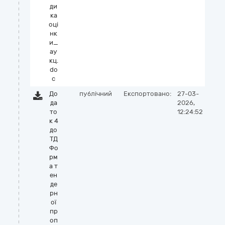
ди
ка
оці
нк
и_
ау
кц.
do
c
До
публічний
Експортовано:
27-03-
да
2026,
то
12:24:52
к 4
до
ТД
Фо
рм
а т
ен
де
рн
ої
пр
оп