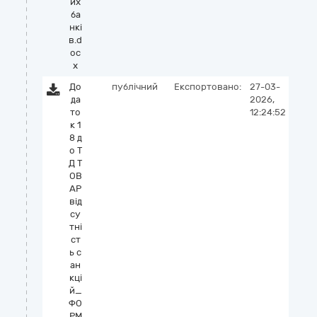
их
ба
нкі
в.d
oc
x
До
публічний
Експортовано:
27-03-
да
2026,
то
12:24:52
к 1
8 д
о Т
Д Т
ОВ
АР
від
су
тні
ст
ь с
ан
кці
й_
ФО
РМ