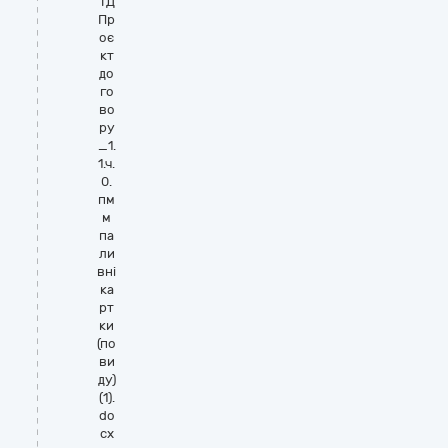
ТД
Пр
оє
кт
до
го
во
ру
_1.
1.ч.
0.
пм
м
па
ли
вні
ка
рт
ки
(по
ви
ду)
(1).
do
cx