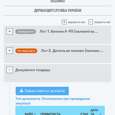
DOZORRO
ДЕРЖАУДИТСЛУЖБА УКРАЇНИ
+
-
відкрити всі
закрити всі
+
Лот 1. Бензин А-95 (паливні ка
...
Завершено
+
Лот 2. Дизельне паливо (паливн
...
Не відбувся
-
Документи тендеру
Завантажити архівом
Тип документа: Оголошення про проведення
закупівлі
ДАТА
ФАЙЛ
ПРИВАТНІСТЬ
СТАН
ТА