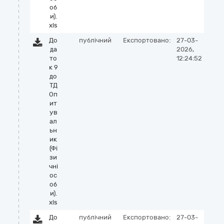
об
и).
xls
До
публічний
Експортовано:
27-03-
да
2026,
то
12:24:52
к 9
до
ТД
Оп
ит
ув
ал
ьн
ик
(Фі
зи
чні
ос
об
и).
xls
До
публічний
Експортовано:
27-03-