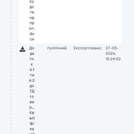
ку
до
те
нд
пр
оп.
do
cx
До
публічний
Експортовано:
27-03-
да
2026,
то
12:24:52
к
6.1
та
6.2
до
ТД
то
ва
р_
Кв
алі
фі
ка