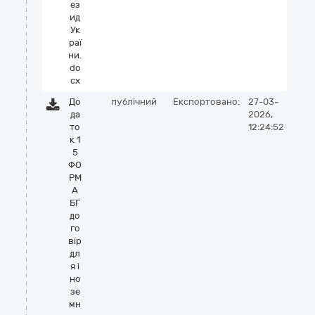
ез
ид
Ук
раї
ни.
do
cx
До
публічний
Експортовано:
27-03-
да
2026,
то
12:24:52
к 1
5
ФО
РМ
А
БГ
до
го
вір
дл
я і
но
зе
мн