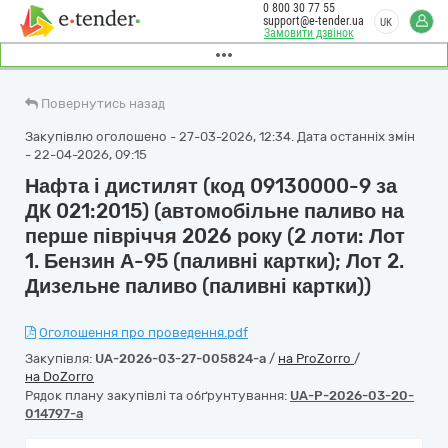
0 800 30 77 55
support@e-tender.ua
UK
Замовити дзвінок
Повернутись назад
Закупівлю оголошено - 27-03-2026, 12:34. Дата останніх змін
- 22-04-2026, 09:15
Нафта і дистилят (код 09130000-9 за
ДК 021:2015) (автомобільне паливо на
перше півріччя 2026 року (2 лоти: Лот
1. Бензин А-95 (паливні картки); Лот 2.
Дизельне паливо (паливні картки))
Оголошення про проведення.pdf
Закупівля:
UA-2026-03-27-005824-a
/
на ProZorro
/
на DoZorro
Рядок плану закупівлі та обґрунтування:
UA-P-2026-03-20-
014797-a