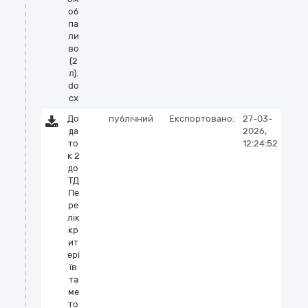
об
па
ли
во
(2
л).
do
cx
До
публічний
Експортовано:
27-03-
да
2026,
то
12:24:52
к 2
до
ТД
Пе
ре
лік
кр
ит
ері
їв
та
ме
то