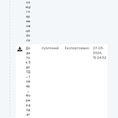
оз
иці
ї п
ер
ем
ож
ця.
do
cx
До
публічний
Експортовано:
27-03-
да
2026,
то
12:24:52
к 5
до
ТД
_т
ов
ар
_
Фо
рм
а д
од
ат