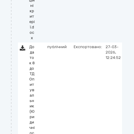
цій
ні
кр
ит
ері
ї.d
oc
x
До
публічний
Експортовано:
27-03-
да
2026,
то
12:24:52
к 8
до
ТД
Оп
ит
ув
ал
ьн
ик
(Ю
ри
ди
чні
ос