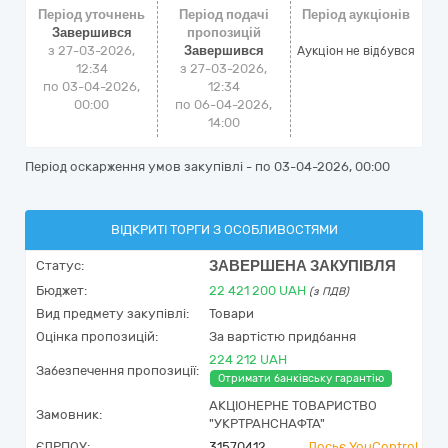
Період уточнень
Період подачі
Період аукціонів
Завершився
пропозицій
з 27-03-2026,
Завершився
Аукціон не відбувся
12:34
з 27-03-2026,
по 03-04-2026,
12:34
00:00
по 06-04-2026,
14:00
Період оскарження умов закупівлі - по
03-04-2026, 00:00
ВІДКРИТІ ТОРГИ З ОСОБЛИВОСТЯМИ
ЗАВЕРШЕНА ЗАКУПІВЛЯ
Статус:
Бюджет:
22 421 200
UAH
(з ПДВ)
Вид предмету закупівлі:
Товари
Оцінка пропозицій:
За вартістю придбання
224 212 UAH
Забезпечення пропозиції:
Отримати банківську гарантію
АКЦІОНЕРНЕ ТОВАРИСТВО
Замовник:
"УКРТРАНСНАФТА"
ЄДРПОУ:
31570412
Досьє YouControl