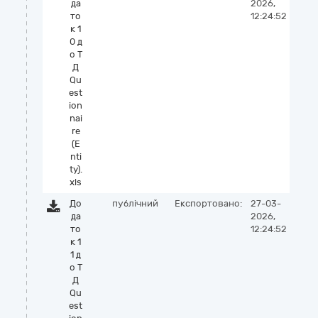
да
2026,
то
12:24:52
к 1
0 д
о Т
Д
Qu
est
ion
nai
re
(E
nti
ty).
xls
До
публічний
Експортовано:
27-03-
да
2026,
то
12:24:52
к 1
1 д
о Т
Д
Qu
est