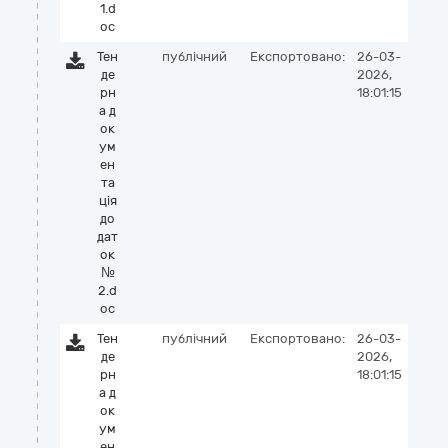
1.d
oc
Тен
публічний
Експортовано:
26-03-
де
2026,
рн
18:01:15
а д
ок
ум
ен
та
ція
до
дат
ок
№
2.d
oc
Тен
публічний
Експортовано:
26-03-
де
2026,
рн
18:01:15
а д
ок
ум
ен