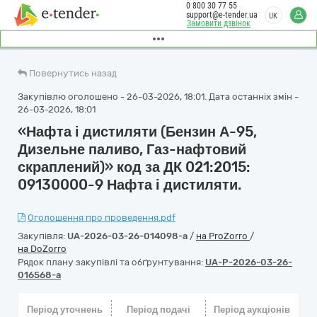
0 800 30 77 55
support@e-tender.ua
UK
Замовити дзвінок
Повернутись назад
Закупівлю оголошено - 26-03-2026, 18:01. Дата останніх змін -
26-03-2026, 18:01
«Нафта і дистиляти (Бензин А-95,
Дизельне паливо, Газ-нафтовий
скраплений)» код за ДК 021:2015:
09130000-9 Нафта і дистиляти.
Оголошення про проведення.pdf
Закупівля:
UA-2026-03-26-014098-a
/
на ProZorro
/
на DoZorro
Рядок плану закупівлі та обґрунтування:
UA-P-2026-03-26-
016568-a
Період уточнень
Період подачі
Період аукціонів