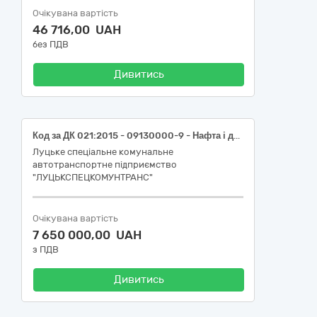
Очікувана вартість
46 716,00 UAH
без ПДВ
Дивитись
Код за ДК 021:2015 - 09130000-9 - Нафта і дистиляти (Дизельне паливо - поставка на об’єкт Замовника)
Луцьке спеціальне комунальне
автотранспортне підприємство
"ЛУЦЬКСПЕЦКОМУНТРАНС"
Очікувана вартість
7 650 000,00 UAH
з ПДВ
Дивитись