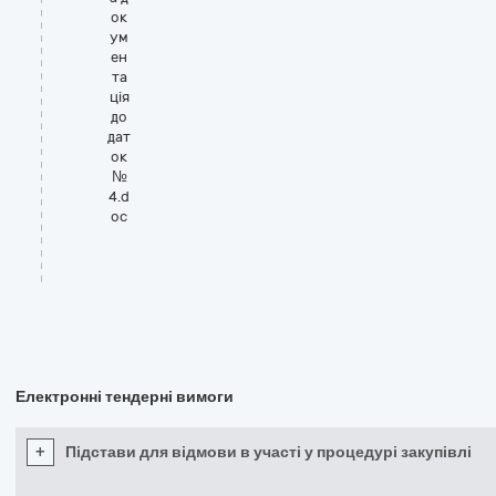
ок
ум
ен
та
ція
до
дат
ок
№
4.d
oc
Електронні тендерні вимоги
+
Підстави для відмови в участі у процедурі закупівлі