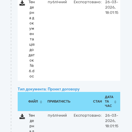
Тен
публічний
Експортовано:
26-03-
де
2026,
рн
18:01:15
а д
ок
ум
ен
та
ція
до
дат
ок
№
6.d
oc
Тип документа: Проект договору
ДАТА
ФАЙЛ
ПРИВАТНІСТЬ
СТАН
ТА
ЧАС
Тен
публічний
Експортовано:
26-03-
де
2026,
рн
18:01:15
а д