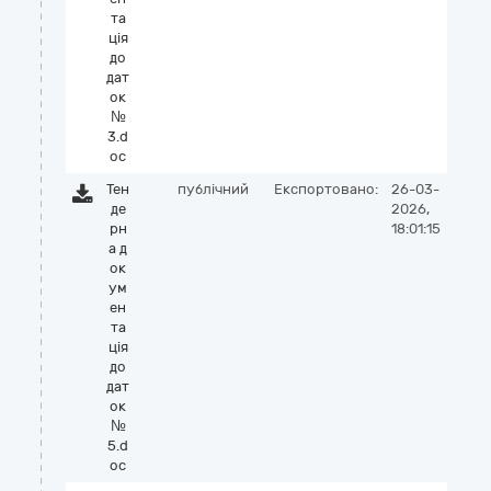
та
ція
до
дат
ок
№
3.d
oc
Тен
публічний
Експортовано:
26-03-
де
2026,
рн
18:01:15
а д
ок
ум
ен
та
ція
до
дат
ок
№
5.d
oc