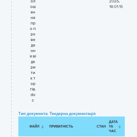
ол
2026,
ош
18:01:15
ен
ня
пр
о п
ро
ве
де
нн
я ві
дк
ри
ти
х т
ор
гів.
do
c
Тип документа: Тендерна документація
ДАТА
ФАЙЛ
ПРИВАТНІСТЬ
СТАН
ТА
ЧАС