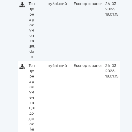
Тен
публічний
Експортовано:
26-03-
де
2026,
рн
18:01:15
а д
ок
ум
ен
та
ція.
do
c
Тен
публічний
Експортовано:
26-03-
де
2026,
рн
18:01:15
а д
ок
ум
ен
та
ція
до
дат
ок
№