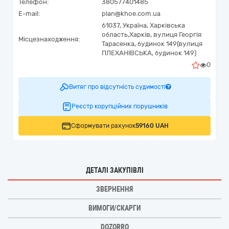
Телефон:
380577401485
E-mail:
plan@khoe.com.ua
61037,
Україна
,
Харківська
область,
Харків,
вулиця Георгія
Місцезнаходження:
Тарасенка, будинок 149(вулиця
ПЛЕХАНІВСЬКА, будинок 149)
0
Витяг про відсутність судимості
Реєстр корупційних порушників
Сформувати рахунок
59160 UAH
ДЕТАЛІ ЗАКУПІВЛІ
ЗВЕРНЕННЯ
ВИМОГИ/СКАРГИ
DOZORRO