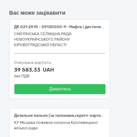
Вас може зацікавити
ДК 021:2015 - 09130000-9 –Нафта і дистиляти ((Бензин А-95 з рівнем екологічної безпеки Євро 5)
СМОЛІНСЬКА СЕЛИЩНА РАДА
НОВОУКРАЇНСЬКОГО РАЙОНУ
КІРОВОГРАДСЬКОЇ ОБЛАСТІ
Очікувана вартість
39 583,33 UAH
без ПДВ
Дивитись
Дизельне пальне (за талонами,скретч-картами або картами)
КУ Місцева пожежна охорона Кролевецької
міської ради