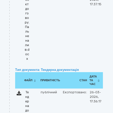
кт
17:37:15
до
го
во
ру.
Па
ль
не
на
ли
в.d
oc
x
Тип документа: Тендерна документація
ДАТА
ФАЙЛ
ПРИВАТНІСТЬ
СТАН
ТА
ЧАС
Те
публічний
Експортовано:
26-03-
нд
2026,
ер
17:36:17
на
до