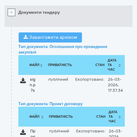
-
Документи тендеру
Завантажити архівом
Тип документа: Оголошення про проведення
закупівлі
ДАТА
ФАЙЛ
ПРИВАТНІСТЬ
СТАН
ТА
ЧАС
sig
публічний
Експортовано:
26-03-
n.p
2026,
7s
17:37:34
Тип документа: Проект договору
ДАТА
ФАЙЛ
ПРИВАТНІСТЬ
СТАН
ТА
ЧАС
Пр
публічний
Експортовано:
26-03-
оє
2026,