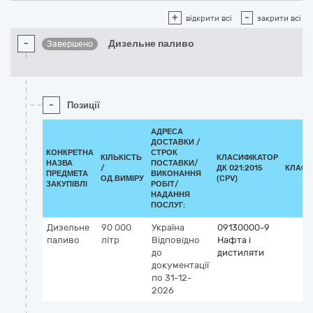
+
-
відкрити всі
закрити всі
-
Дизельне паливо
Завершено
-
Позиції
АДРЕСА
ДОСТАВКИ /
КОНКРЕТНА
СТРОК
КІЛЬКІСТЬ
КЛАСИФІКАТОР
НАЗВА
ПОСТАВКИ/
/
ДК 021:2015
КЛАСИ
ПРЕДМЕТА
ВИКОНАННЯ
ОД.ВИМІРУ
(CPV)
ЗАКУПІВЛІ
РОБІТ/
НАДАННЯ
ПОСЛУГ:
Дизельне
90 000
Україна
09130000-9
паливо
літр
Відповідно
Нафта і
до
дистиляти
документації
по 31-12-
2026