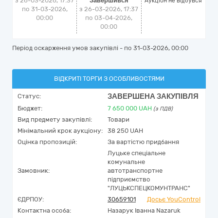
з 26-03-2026, 17:37
Завершився
Аукціон не відбувся
по 31-03-2026,
з 26-03-2026, 17:37
00:00
по 03-04-2026,
00:00
Період оскарження умов закупівлі - по
31-03-2026, 00:00
ВІДКРИТІ ТОРГИ З ОСОБЛИВОСТЯМИ
ЗАВЕРШЕНА ЗАКУПІВЛЯ
Статус:
Бюджет:
7 650 000
UAH
(з ПДВ)
Вид предмету закупівлі:
Товари
Мінімальний крок аукціону:
38 250 UAH
Оцінка пропозицій:
За вартістю придбання
Луцьке спеціальне
комунальне
Замовник:
автотранспортне
підприємство
"ЛУЦЬКСПЕЦКОМУНТРАНС"
ЄДРПОУ:
30659101
Досьє YouControl
Контактна особа:
Назарук Іванна Nazaruk