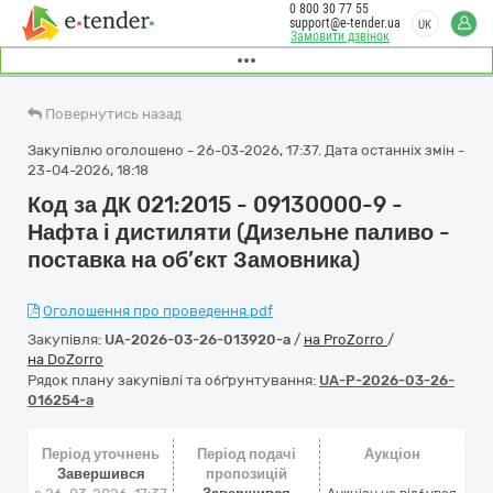
0 800 30 77 55
support@e-tender.ua
UK
Замовити дзвінок
Повернутись назад
Закупівлю оголошено - 26-03-2026, 17:37. Дата останніх змін -
23-04-2026, 18:18
Код за ДК 021:2015 - 09130000-9 -
Нафта і дистиляти (Дизельне паливо -
поставка на об’єкт Замовника)
Оголошення про проведення.pdf
Закупівля:
UA-2026-03-26-013920-a
/
на ProZorro
/
на DoZorro
Рядок плану закупівлі та обґрунтування:
UA-P-2026-03-26-
016254-a
Період уточнень
Період подачі
Аукціон
Завершився
пропозицій