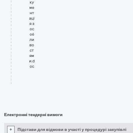
ку
ме
нт
аці
я з
ос
об
ли
во
ст
ям
и.d
oc
Електронні тендерні вимоги
+
Підстави для відмови в участі у процедурі закупівлі