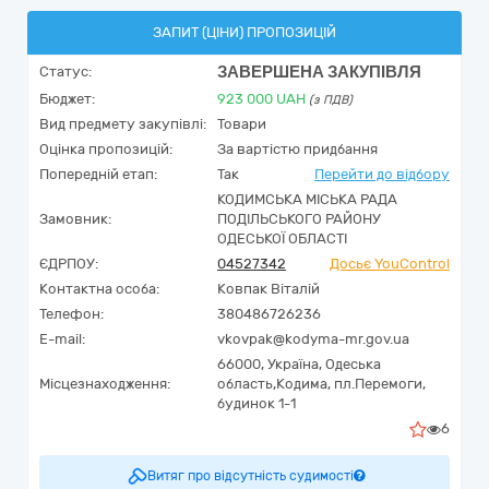
ЗАПИТ (ЦІНИ) ПРОПОЗИЦІЙ
ЗАВЕРШЕНА ЗАКУПІВЛЯ
Статус:
Бюджет:
923 000
UAH
(з ПДВ)
Вид предмету закупівлі:
Товари
Оцінка пропозицій:
За вартістю придбання
Попередній етап:
Так
Перейти до відбору
КОДИМСЬКА МІСЬКА РАДА
Замовник:
ПОДІЛЬСЬКОГО РАЙОНУ
ОДЕСЬКОЇ ОБЛАСТІ
ЄДРПОУ:
04527342
Досьє YouControl
Контактна особа:
Ковпак Віталій
Телефон:
380486726236
E-mail:
vkovpak@kodyma-mr.gov.ua
66000,
Україна
,
Одеська
Місцезнаходження:
область,
Кодима,
пл.Перемоги,
будинок 1-1
6
Витяг про відсутність судимості