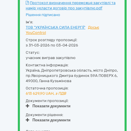
Протокол визначення переможця закупівлі та
намір укласти договір про закупівлю.pdf
Рішення підписано
Ім'я:
ТОВ "УКРАЇНСЬКА СИЛА ЕНЕРГІЇ"
Досьє
YouControl
Строк розгляду пропозиції:
з 31-03-2026 по 03-04-2026
Статус:
учасник виграв закупівлю
Контактна інформація:
Україна
,
Дніпропетровська область
,
місто Дніпро,
пр.Яворницького Дмитра будинок 59А ПОВЕРХ 6
,
49000
,
Ганна Кузьмінова
Остаточна пропозиція:
613 629,90
UAH,
з ПДВ
Документи пропозиції:
Показати документи
Документи рішення:
Показати документи