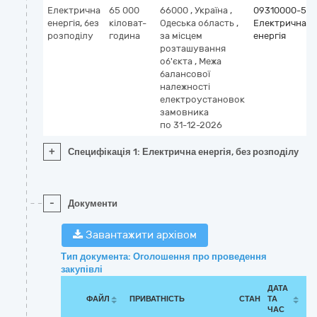
Електрична
65 000
66000
,
Україна
,
09310000-5
енергія, без
кіловат-
Одеська область
,
Електрична
розподілу
година
за місцем
енергія
розташування
об'єкта
,
Межа
балансової
належності
електроустановок
замовника
по 31-12-2026
+
Специфікація 1: Електрична енергія, без розподілу
-
Документи
Завантажити архівом
Тип документа: Оголошення про проведення
закупівлі
ДАТА
ФАЙЛ
ПРИВАТНІСТЬ
СТАН
ТА
ЧАС