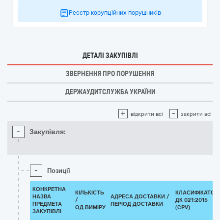
Реєстр корупційних порушників
ДЕТАЛІ ЗАКУПІВЛІ
ЗВЕРНЕННЯ ПРО ПОРУШЕННЯ
ДЕРЖАУДИТСЛУЖБА УКРАЇНИ
+
-
відкрити всі
закрити всі
-
Закупівля:
-
Позиції
КОНКРЕТНА
КІЛЬКІСТЬ
КЛАСИФІКАТОР
НАЗВА
АДРЕСА ДОСТАВКИ /
/
ДК 021:2015
ПРЕДМЕТА
ПЕРІОД ДОСТАВКИ
ОД.ВИМІРУ
(CPV)
ЗАКУПІВЛІ