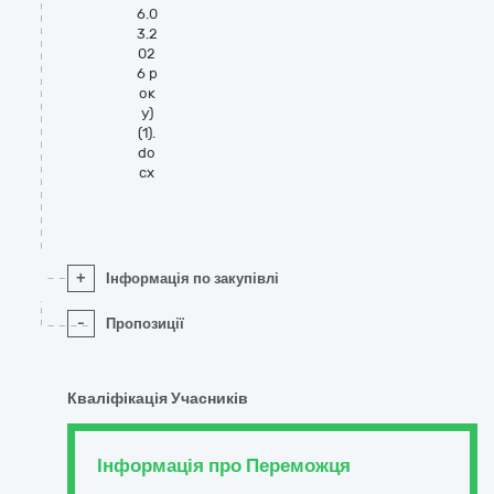
6.0
3.2
02
6 р
ок
у)
(1).
do
cx
+
Інформація по закупівлі
-
Пропозиції
Кваліфікація Учасників
Інформація про Переможця