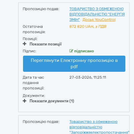
Пропозицію подав:
ТОВАРИСТВО З ОБМЕЖЕНОЮ
ВІДПОВІДАЛЬНІСТЮ "ЕНЕРГІЯ
ЗМІН"
Досьє YouControl
Остаточна
872 820
UAH,
з ПДВ
пропозиція:
Позиції:
Показати позиції
Підпис:
підписано
Переглянути Електронну пропозицію в
pdf
Дата та час
27-03-2026, 11:25:11
подання
пропозиції:
Документи:
Показати документи (1)
Пропозицію подав:
Товариство з обмеженою
відповідальністю
"Запоріжжяелектропостачання"