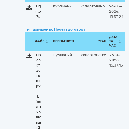
sig
публічний
Експортовано:
26-03-
n.p
2026,
7s
15:37:24
Тип документа: Проект договору
ДАТА
ФАЙЛ
ПРИВАТНІСТЬ
СТАН
ТА
ЧАС
Пр
публічний
Експортовано:
26-03-
оє
2026,
кт
15:37:13
до
го
во
ру
_Е
Е
(дл
я п
уб
лік
аці
ї 2