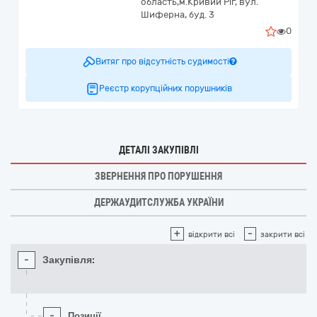
область,
м.Кривий Ріг,
вул.
Шиферна, буд. 3
0
Витяг про відсутність судимості
Реєстр корупційних порушників
ДЕТАЛІ ЗАКУПІВЛІ
ЗВЕРНЕННЯ ПРО ПОРУШЕННЯ
ДЕРЖАУДИТСЛУЖБА УКРАЇНИ
+
-
відкрити всі
закрити всі
-
Закупівля:
-
Позиції