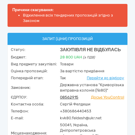
Причини скасування:
Відхилення всіх тендерних пропозицій згідно з
Законом
ЗАПИТ (ЦІНИ) ПРОПОЗИЦІЙ
ЗАКУПІВЛЯ НЕ ВІДБУЛАСЬ
Статус:
Бюджет:
28 800
UAH
(з ПДВ)
Вид предмету закупівлі:
Товари
Оцінка пропозицій:
За вартістю придбання
Попередній етап:
Так
Перейти до відбору
Державна установа "Криворізька
Замовник:
виправна колонія (№80)"
ЄДРПОУ:
08562915
Досьє YouControl
Контактна особа:
Сергій Фелдеши
Телефон:
+380686440453
E-mail:
kvk80.feldesh@ukr.net
50041,
Україна
,
Дніпропетровська
Місцезнаходження: