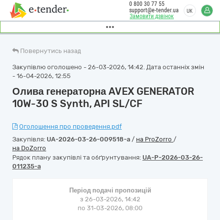
0 800 30 77 55
support@e-tender.ua
UK
Замовити дзвінок
Повернутись назад
Закупівлю оголошено - 26-03-2026, 14:42. Дата останніх змін
- 16-04-2026, 12:55
Олива генераторна AVEX GENERATOR
10W-30 S Synth, API SL/CF
Оголошення про проведення.pdf
Закупівля:
UA-2026-03-26-009518-a
/
на ProZorro
/
на DoZorro
Рядок плану закупівлі та обґрунтування:
UA-P-2026-03-26-
011235-a
Період подачі пропозицій
з 26-03-2026, 14:42
по 31-03-2026, 08:00