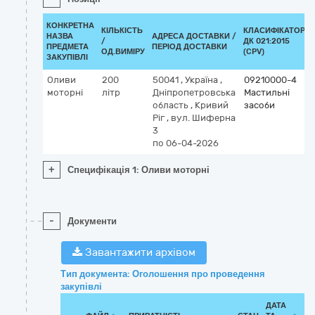
КОНКРЕТНА
КІЛЬКІСТЬ
КЛАСИФІКАТОР
НАЗВА
АДРЕСА ДОСТАВКИ /
/
ДК 021:2015
ПРЕДМЕТА
ПЕРІОД ДОСТАВКИ
ОД.ВИМІРУ
(CPV)
ЗАКУПІВЛІ
Оливи
200
50041
,
Україна
,
09210000-4
моторні
літр
Дніпропетровська
Мастильні
область
,
Кривий
засоби
Ріг
,
вул. Шиферна
3
по 06-04-2026
+
Специфікація 1: Оливи моторні
-
Документи
Завантажити архівом
Тип документа: Оголошення про проведення
закупівлі
ДАТА