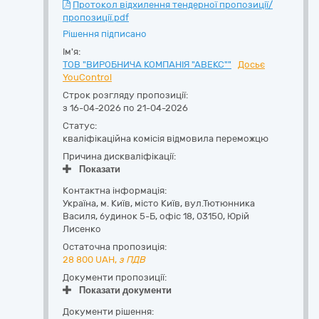
Протокол відхилення тендерної пропозиції/
пропозиції.pdf
Рішення підписано
Ім'я:
ТОВ "ВИРОБНИЧА КОМПАНІЯ "АВЕКС""
Досьє
YouControl
Строк розгляду пропозиції:
з 16-04-2026 по 21-04-2026
Статус:
кваліфікаційна комісія відмовила переможцю
Причина дискваліфікації:
Показати
Контактна інформація:
Україна
,
м. Київ
,
місто Київ,
вул.Тютюнника
Василя, будинок 5-Б, офіс 18
,
03150
,
Юрій
Лисенко
Остаточна пропозиція:
28 800
UAH,
з ПДВ
Документи пропозиції:
Показати документи
Документи рішення: