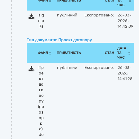
ФАЙЛ
ПРИВАТНІСТЬ
СТАН
ТА
ЧАС
sig
публічний
Експортовано:
26-03-
n.p
2026,
7s
14:42:09
Тип документа: Проект договору
ДАТА
ФАЙЛ
ПРИВАТНІСТЬ
СТАН
ТА
ЧАС
Пр
публічний
Експортовано:
26-03-
ое
2026,
кт
14:41:28
до
го
во
ру
(пр
оз
ор
р
о).
do