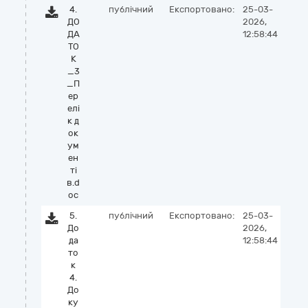
4.
публічний
Експортовано:
25-03-
ДО
2026,
ДА
12:58:44
ТО
К
_3
_П
ер
елі
к д
ок
ум
ен
ті
в.d
oc
5.
публічний
Експортовано:
25-03-
До
2026,
да
12:58:44
то
к
4.
До
ку