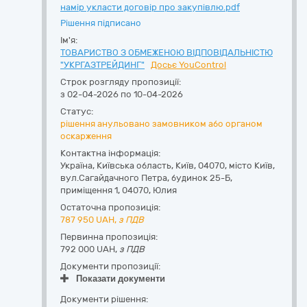
намір укласти договір про закупівлю.pdf
Рішення підписано
Ім'я:
ТОВАРИСТВО З ОБМЕЖЕНОЮ ВІДПОВІДАЛЬНІСТЮ
"УКРГАЗТРЕЙДИНГ"
Досьє YouControl
Строк розгляду пропозиції:
з 02-04-2026 по 10-04-2026
Статус:
рішення анульовано замовником або органом
оскарження
Контактна інформація:
Україна
,
Київська область
,
Київ,
04070, місто Київ,
вул.Сагайдачного Петра, будинок 25-Б,
приміщення 1
,
04070
,
Юлия
Остаточна пропозиція:
787 950
UAH,
з ПДВ
Первинна пропозиція:
792 000 UAH,
з ПДВ
Документи пропозиції:
Показати документи
Документи рішення: