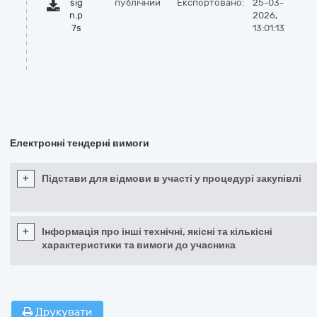
sig
публічний
Експортовано:
25-03-
n.p
2026,
7s
13:01:13
Електронні тендерні вимоги
+
Підстави для відмови в участі у процедурі закупівлі
+
Інформація про інші технічні, якісні та кількісні
характеристики та вимоги до учасника
Друкувати