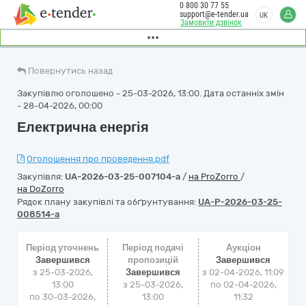
0 800 30 77 55
support@e-tender.ua
UK
Замовити дзвінок
Повернутись назад
Закупівлю оголошено - 25-03-2026, 13:00. Дата останніх змін
- 28-04-2026, 00:00
Електрична енергія
Оголошення про проведення.pdf
Закупівля:
UA-2026-03-25-007104-a
/
на ProZorro
/
на DoZorro
Рядок плану закупівлі та обґрунтування:
UA-P-2026-03-25-
008514-a
Період уточнень
Період подачі
Аукціон
Завершився
пропозицій
Завершився
з 25-03-2026,
Завершився
з
02-04-2026, 11:09
13:00
з 25-03-2026,
по
02-04-2026,
по 30-03-2026,
13:00
11:32