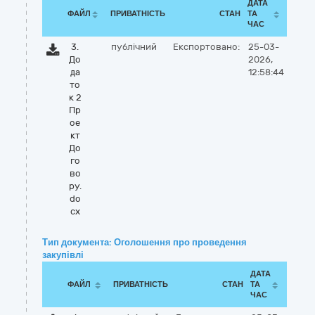
ДАТА
ФАЙЛ
ПРИВАТНІСТЬ
СТАН
ТА
ЧАС
3.
публічний
Експортовано:
25-03-
До
2026,
да
12:58:44
то
к 2
Пр
ое
кт
До
го
во
ру.
do
cx
Тип документа: Оголошення про проведення
закупівлі
ДАТА
ФАЙЛ
ПРИВАТНІСТЬ
СТАН
ТА
ЧАС