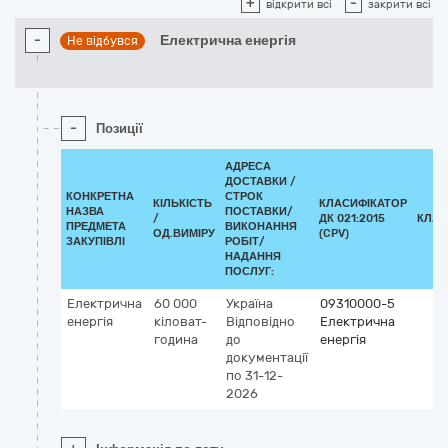
+
-
відкрити всі
закрити всі
-
Електрична енергія
Не відбувся
-
Позиції
АДРЕСА
ДОСТАВКИ /
КОНКРЕТНА
СТРОК
КІЛЬКІСТЬ
КЛАСИФІКАТОР
НАЗВА
ПОСТАВКИ/
/
ДК 021:2015
КЛАС
ПРЕДМЕТА
ВИКОНАННЯ
ОД.ВИМІРУ
(CPV)
ЗАКУПІВЛІ
РОБІТ/
НАДАННЯ
ПОСЛУГ:
Електрична
60 000
Україна
09310000-5
енергія
кіловат-
Відповідно
Електрична
година
до
енергія
документації
по 31-12-
2026