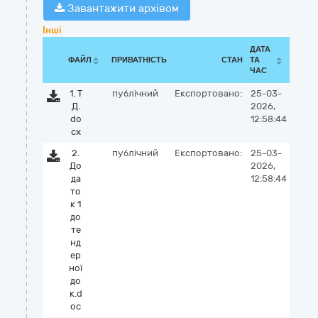
Завантажити архівом
Інші
ДАТА
ФАЙЛ
ПРИВАТНІСТЬ
СТАН
ТА
ЧАС
1. Т
публічний
Експортовано:
25-03-
Д.
2026,
do
12:58:44
cx
2.
публічний
Експортовано:
25-03-
До
2026,
да
12:58:44
то
к 1
до
те
нд
ер
ної
до
к.d
oc