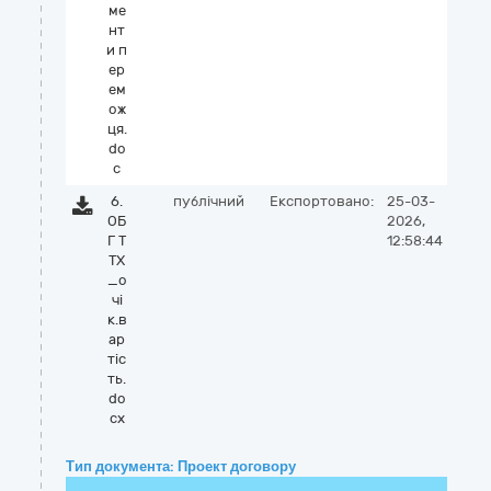
ме
нт
и п
ер
ем
ож
ця.
do
c
6.
публічний
Експортовано:
25-03-
ОБ
2026,
Г Т
12:58:44
ТХ
_о
чі
к.в
ар
тіс
ть.
do
cx
Тип документа: Проект договору