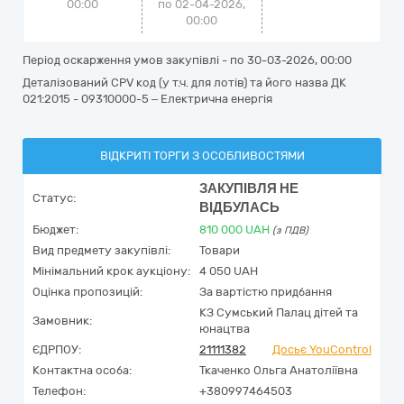
00:00
по 02-04-2026,
00:00
Період оскарження умов закупівлі - по
30-03-2026, 00:00
Деталізований CPV код (у т.ч. для лотів) та його назва ДК
021:2015 - 09310000-5 – Електрична енергія
ВІДКРИТІ ТОРГИ З ОСОБЛИВОСТЯМИ
ЗАКУПІВЛЯ НЕ
Статус:
ВІДБУЛАСЬ
Бюджет:
810 000
UAH
(з ПДВ)
Вид предмету закупівлі:
Товари
Мінімальний крок аукціону:
4 050 UAH
Оцінка пропозицій:
За вартістю придбання
КЗ Сумський Палац дітей та
Замовник:
юнацтва
ЄДРПОУ:
21111382
Досьє YouControl
Контактна особа:
Ткаченко Ольга Анатоліївна
Телефон:
+380997464503