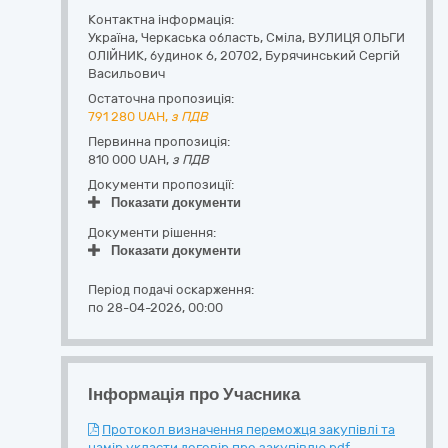
Контактна інформація:
Україна
,
Черкаська область
,
Сміла,
ВУЛИЦЯ ОЛЬГИ
ОЛІЙНИК, будинок 6
,
20702
,
Бурячинський Сергій
Васильович
Остаточна пропозиція:
791 280
UAH,
з ПДВ
Первинна пропозиція:
810 000 UAH,
з ПДВ
Документи пропозиції:
Показати документи
Документи рішення:
Показати документи
Період подачі оскарження:
по 28-04-2026, 00:00
Інформація про Учасника
Протокол визначення переможця закупівлі та
намір укласти договір про закупівлю.pdf