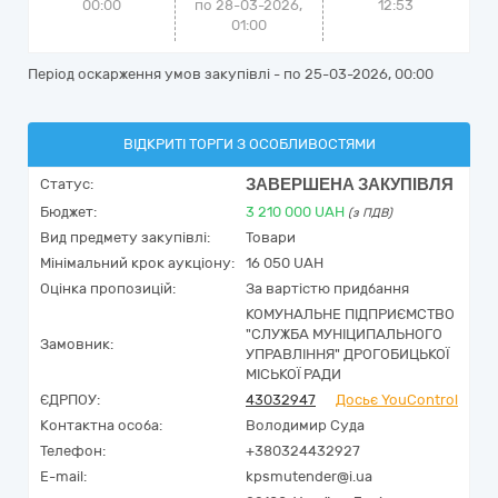
00:00
по 28-03-2026,
12:53
01:00
Період оскарження умов закупівлі - по
25-03-2026, 00:00
ВІДКРИТІ ТОРГИ З ОСОБЛИВОСТЯМИ
ЗАВЕРШЕНА ЗАКУПІВЛЯ
Статус:
Бюджет:
3 210 000
UAH
(з ПДВ)
Вид предмету закупівлі:
Товари
Мінімальний крок аукціону:
16 050 UAH
Оцінка пропозицій:
За вартістю придбання
КОМУНАЛЬНЕ ПІДПРИЄМСТВО
"СЛУЖБА МУНІЦИПАЛЬНОГО
Замовник:
УПРАВЛІННЯ" ДРОГОБИЦЬКОЇ
МІСЬКОЇ РАДИ
ЄДРПОУ:
43032947
Досьє YouControl
Контактна особа:
Володимир Суда
Телефон:
+380324432927
E-mail:
kpsmutender@i.ua