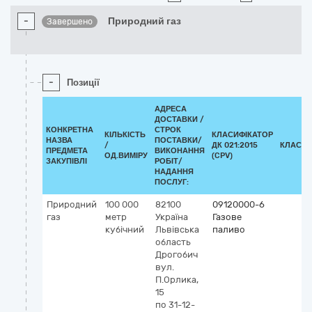
-
Природний газ
Завершено
-
Позиції
АДРЕСА
ДОСТАВКИ /
КОНКРЕТНА
СТРОК
КІЛЬКІСТЬ
КЛАСИФІКАТОР
НАЗВА
ПОСТАВКИ/
/
ДК 021:2015
КЛАСИФ
ПРЕДМЕТА
ВИКОНАННЯ
ОД.ВИМІРУ
(CPV)
ЗАКУПІВЛІ
РОБІТ/
НАДАННЯ
ПОСЛУГ:
Природний
100 000
82100
09120000-6
газ
метр
Україна
Газове
кубічний
Львівська
паливо
область
Дрогобич
вул.
П.Орлика,
15
по 31-12-