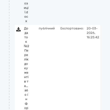
оз
иці
ї.d
oc
x
До
публічний
Експортовано:
20-03-
да
2026,
то
16:25:42
к
№2
Пе
ре
лік
до
ку
ме
нті
в т
а_
аб
о і
н
ф
ор