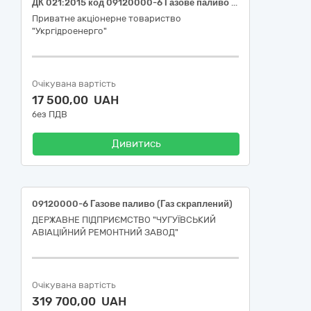
ДК 021:2015 код 09120000-6 Газове паливо (Закупівля скрапленого газу для філії "Середньодніпровська ГЕС" ПрАТ "Укргідроенерго")
Приватне акціонерне товариство
"Укргідроенерго"
Очікувана вартість
17 500,00 UAH
без ПДВ
Дивитись
09120000-6 Газове паливо (Газ скраплений)
ДЕРЖАВНЕ ПІДПРИЄМСТВО "ЧУГУЇВСЬКИЙ
АВІАЦІЙНИЙ РЕМОНТНИЙ ЗАВОД"
Очікувана вартість
319 700,00 UAH