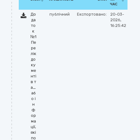
ЧАС
До
публічний
Експортовано:
20-03-
да
2026,
то
16:25:42
к
№1
Пе
ре
лік
до
ку
ме
нті
в т
а_
аб
о і
н
ф
ор
ма
ції,
які
по