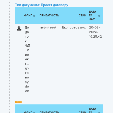
Тип документа: Проект договору
ДАТА
ФАЙЛ
ПРИВАТНІСТЬ
СТАН
ТА
ЧАС
До
публічний
Експортовано:
20-03-
да
2026,
то
16:25:42
к_
№3
_п
ро
ек
т_
до
го
во
ру.
do
cx
Інші
ДАТА
ФАЙЛ
ПРИВАТНІСТЬ
СТАН
ТА