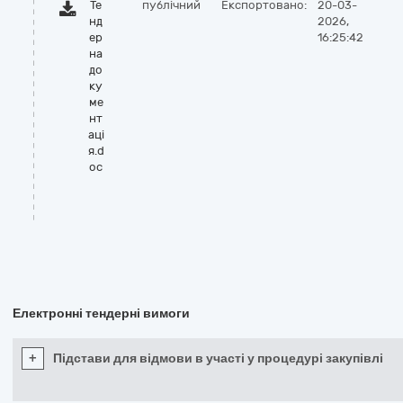
Те
публічний
Експортовано:
20-03-
нд
2026,
ер
16:25:42
на
до
ку
ме
нт
ацi
я.d
oc
Електронні тендерні вимоги
+
Підстави для відмови в участі у процедурі закупівлі