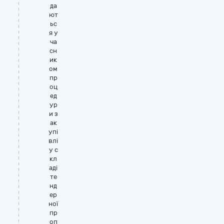
да
ют
ьс
я у
ча
сн
ик
ом
пр
оц
ед
ур
и з
ак
упі
влі
у с
кл
аді
те
нд
ер
ної
пр
оп