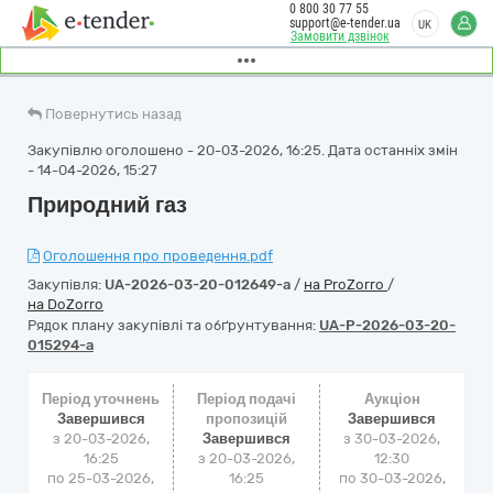
0 800 30 77 55
support@e-tender.ua
UK
Замовити дзвінок
Повернутись назад
Закупівлю оголошено - 20-03-2026, 16:25. Дата останніх змін
- 14-04-2026, 15:27
Природний газ
Оголошення про проведення.pdf
Закупівля:
UA-2026-03-20-012649-a
/
на ProZorro
/
на DoZorro
Рядок плану закупівлі та обґрунтування:
UA-P-2026-03-20-
015294-a
Період уточнень
Період подачі
Аукціон
Завершився
пропозицій
Завершився
з 20-03-2026,
Завершився
з
30-03-2026,
16:25
з 20-03-2026,
12:30
по 25-03-2026,
16:25
по
30-03-2026,